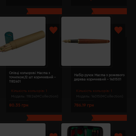
Олівці кольорові Macma з
Набір ручок Macma з рожевого
точилкою,12 шт коричневий -
дерева коричневий - 1401501
1182401
Кількість кольорів:
1
Кількість кольорів:
1
Модель:
11824(MCollection)
Модель:
14015(MCollection)
80.35 грн
786.19 грн