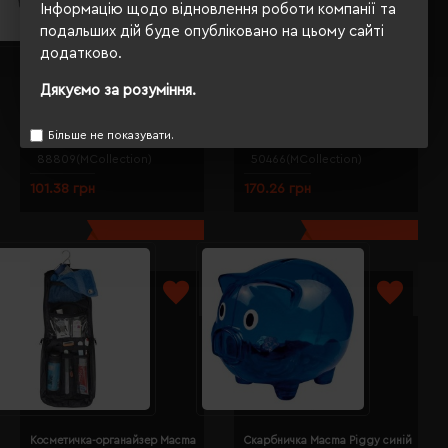
Інформацію щодо відновлення роботи компанії та
подальших дій буде опубліковано на цьому сайті
додатково.
Рулетка 2 м 4в1 Macma з рівнем
Кепка Macma темно-зелений/
чорний - 8880903
білий - 5046699
Дякуємо за розуміння.
Кількість кольорів:
1
Кількість кольорів:
1
Більше не показувати.
Модель:
Модель:
88809(MCollection)
50466(MCollection)
101.38 грн
170.26 грн
Косметичка-органайзер Macma
Скарбничка Macma Piggy синій