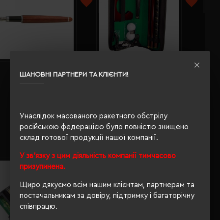
ШАНОВНІ ПАРТНЕРИ ТА КЛІЄНТИ!
Набір ручок Macma з рожевого
Набір для міні-гольфу Macma
дерева коричневий - 1401601
чорний - 2110003
Кількість кольорів:
1
Кількість кольорів:
1
Модель:
14016(MCollection)
Модель:
Унаслідок масованого ракетного обстрілу
21100(MCollection)
797.68 грн
російською федерацією було повністю знищено
2465.74 грн
склад готової продукції нашої компанії.
У зв'язку з цим діяльність компанії тимчасово
призупинена.
Щиро дякуємо всім нашим клієнтам, партнерам та
постачальникам за довіру, підтримку і багаторічну
співпрацю.