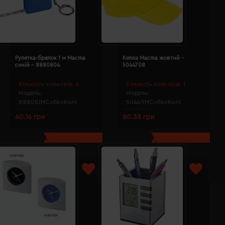
Рулетка-брелок 1 м Macma
Кепка Macma жовтий -
синій - 8880804
5044708
Кількість кольорів:
4
Кількість кольорів:
1
Модель:
Модель:
88808(MCollection)
50447(MCollection)
40.16 грн
80.35 грн