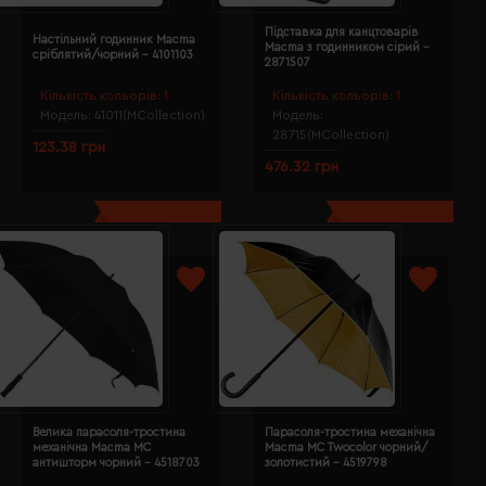
Підставка для канцтоварів
Настільний годинник Macma
Macma з годинником сірий -
сріблятий/чорний - 4101103
2871507
Кількість кольорів:
1
Кількість кольорів:
1
Модель:
41011(MCollection)
Модель:
28715(MCollection)
123.38 грн
476.32 грн
Велика парасоля-тростина
Парасоля-тростина механічна
механічна Macma MC
Macma MC Twocolor чорний/
антишторм чорний - 4518703
золотистий - 4519798