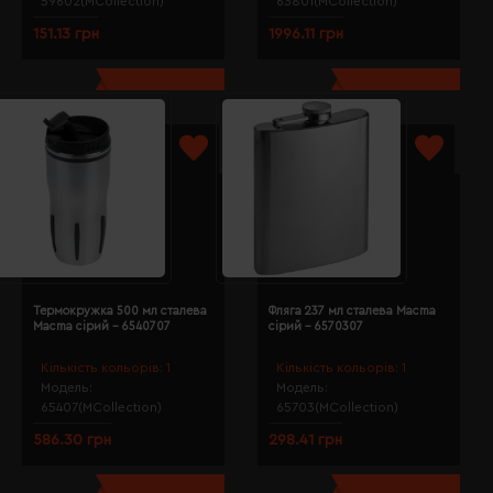
59602(MCollection)
63801(MCollection)
151.13 грн
1996.11 грн
Термокружка 500 мл сталева
Фляга 237 мл сталева Macma
Macma сірий - 6540707
сірий - 6570307
Кількість кольорів:
1
Кількість кольорів:
1
Модель:
Модель:
65407(MCollection)
65703(MCollection)
586.30 грн
298.41 грн