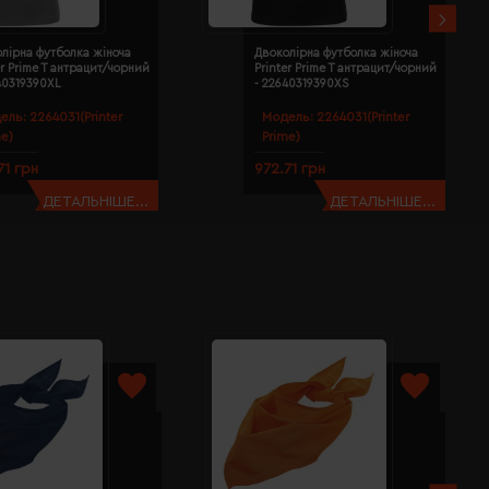
лірна футболка жіноча
Двоколірна футболка жіноча
er Prime T антрацит/чорний
Printer Prime T антрацит/чорний
40319390XL
- 22640319390XS
ель:
2264031(Printer
Модель:
2264031(Printer
me)
Prime)
71 грн
972.71 грн
ДЕТАЛЬНІШЕ...
ДЕТАЛЬНІШЕ...