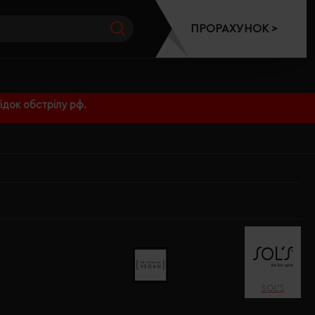
ПРОРАХУНОК >
док обстрілу рф.
SOL’S