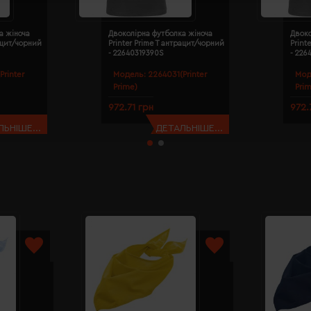
а жіноча
Двоколірна футболка жіноча
Двоко
рацит/чорний
Printer Prime T антрацит/чорний
Print
- 22640319390S
- 226
Printer
Модель:
2264031(Printer
Мод
Prime)
Pri
972.71 грн
972.
ЬНІШЕ...
ДЕТАЛЬНІШЕ...