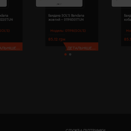
ndana
Бандана SOL'S Bandana
Банд
98220TUN
жовтий - 01198301TUN
коба
SOL’S)
Модель:
01198(SOL’S)
Мо
85.12 грн
85.
АЛЬНІШЕ...
ДЕТАЛЬНІШЕ...
СЛУЖБА ПІДТРИМКИ