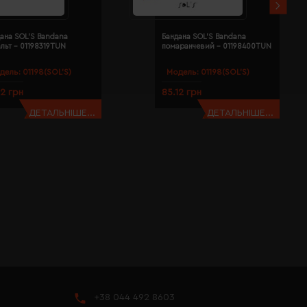
ана SOL'S Bandana
Бандана SOL'S Bandana
льт - 01198319TUN
помаранчевий - 01198400TUN
дель:
01198(SOL’S)
Модель:
01198(SOL’S)
12 грн
85.12 грн
ДЕТАЛЬНІШЕ...
ДЕТАЛЬНІШЕ...
+38 044 492 8603