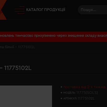
КАТАЛОГ ПРОДУКЦІЇ
амовлень тимчасово призупинено через знищення складу внаслі
a білий - 11775102L
- 11775102L
поставка від 2-х тижнів
11775(SOL’S)
МОДЕЛЬ:
11775102L
АРТИКУЛ: