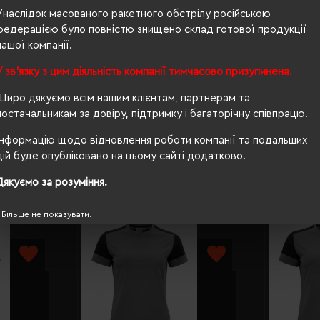
Унаслідок масованого ракетного обстрілу російською
160 г/м²
федерацією було повністю знищено склад готової продукції
нашої компанії.
прямий
У зв'язку з цим діяльність компанії тимчасово призупинена.
Ні
Щиро дякуємо всім нашим клієнтам, партнерам та
PETA-Approved Vegan
постачальникам за довіру, підтримку і багаторічну співпрацю.
Інформацію щодо відновлення роботи компанії та подальших
дій буде опубліковано на цьому сайті додатково.
Дякуємо за розуміння.
Більше не показувати.