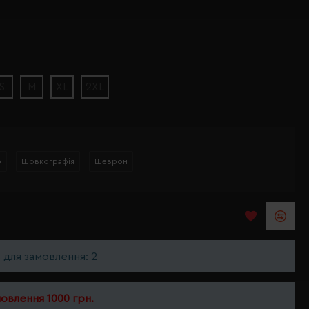
S
M
XL
2XL
р
Шовкографія
Шеврон
ь для замовлення: 2
мовлення 1000 грн.