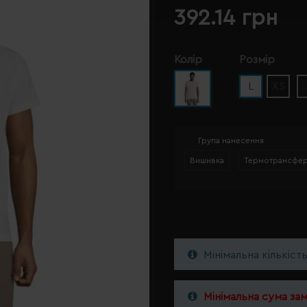
392.14 грн
Колір
Розмір
L
XS
Група нанесення
Вишивка
Термотрансфе
Мінімальна кількіст
Мінімальна сума за