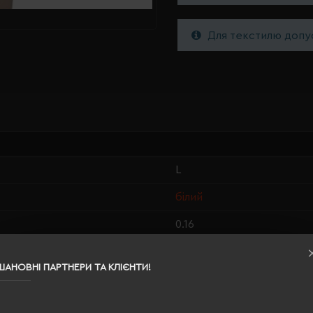
Для текстилю допус
L
білий
0.16
100% поліестер
ШАНОВНІ ПАРТНЕРИ ТА КЛІЄНТИ!
унісекс
74/56