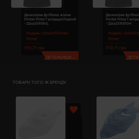
Двоколірна футболка жіноча
Двоколірна футболк
Printer Prime T антрацит/чорний
Printer Prime T ант
- 22640319390L
- 22640319390M
Модель:
2264031(Printer
Модель:
2264031(
Prime)
Prime)
972.71 грн
972.71 грн
ДЕТАЛЬНІШЕ...
ДЕТАЛ
ТОВАРИ ТОГО Ж БРЕНДУ