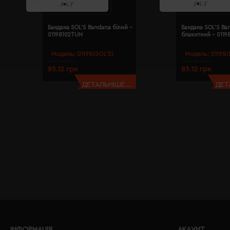
Бандана SOL'S Bandana білий -
Бандана SOL'S Ba
01198102TUN
блакитний - 011
Модель:
01198(SOL’S)
Модель:
01198(
85.12 грн
85.12 грн
ДЕТАЛЬНІШЕ...
ДЕТ
ІНФОРМАЦІЯ
АКАУНТ