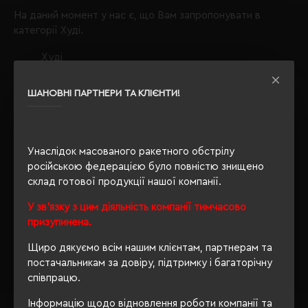
На даний момент у нас є, що Вам запропонувати в
категорії Худі.
Худі
виробника ATF;
ШАНОВНІ ПАРТНЕРИ ТА КЛІЄНТИ!
Звертаємо Вашу увагу, що з таким набором параметрів,
кількість даного товару
залишилося 21
.
Також Ви можете зателефонувати нам по телефону
+380444928603
, і наші менеджери із задоволенням
Унаслідок масованого ракетного обстрілу
проконсультують і підберуть для Вас оптимальний
російською федерацією було повністю знищено
варіант.
склад готової продукції нашої компанії.
Обираючи продукцію в нашому інтернет-магазині, Ви
У зв'язку з цим діяльність компанії тимчасово
завжди будете впевнені в якості придбаного товару, а
призупинена.
ми завжди будемо раді бачити Вас знову.
Щиро дякуємо всім нашим клієнтам, партнерам та
Завжди Ваш
"Євробізнес Україна"
, вулиця Київська, 97,
постачальникам за довіру, підтримку і багаторічну
Софіївська Борщагівка, Київська обл., 08131,
співпрацю.
crm@eurobusiness.com.ua,
Інформацію щодо відновлення роботи компанії та