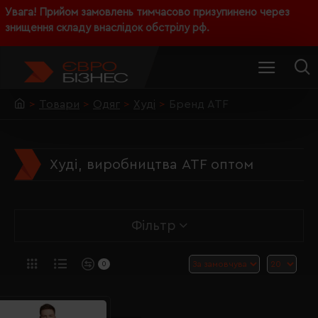
Увага! Прийом замовлень тимчасово призупинено через
знищення складу внаслідок обстрілу рф.
Товари
Одяг
Худі
Бренд ATF
Худі, виробництва ATF оптом
Фільтр
0