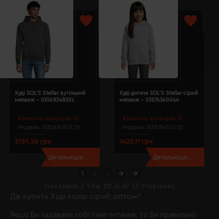
Худі SOL'S Stellar вугільний
Худі дитяче SOL'S Stellar сірий
меланж - 035683483XL
меланж - 0357636004A
Кількість кольорів:
16
Кількість кольорів:
8
Модель:
03568(SOL’S)
Модель:
03576(SOL’S)
2139.58 грн
1425.11 грн
Детальніше...
Детальніше...
1
2
3
Показано з 1 по 20 із 47 (3 сторінок)
Де купити Худі колір сірий; оптом?
Якщо Ви задавали собі таке питання, то Ви правильно