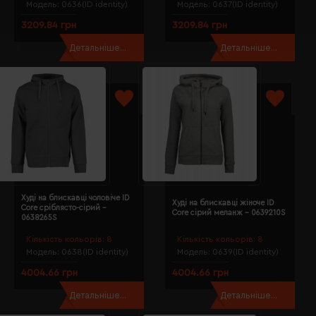
Модель:
0636(ID identity)
Модель:
0637(ID identity)
3209.84 грн
3209.84 грн
Детальніше...
Детальніше...
Худі на блискавці чоловіче ID
Худі на блискавці жіноче ID
Core сріблясто-сірий -
Core сірий меланж - 0639210S
0638265S
Кількість кольорів:
8
Кількість кольорів:
8
Модель:
0638(ID identity)
Модель:
0639(ID identity)
4004.66 грн
4004.66 грн
Детальніше...
Детальніше...