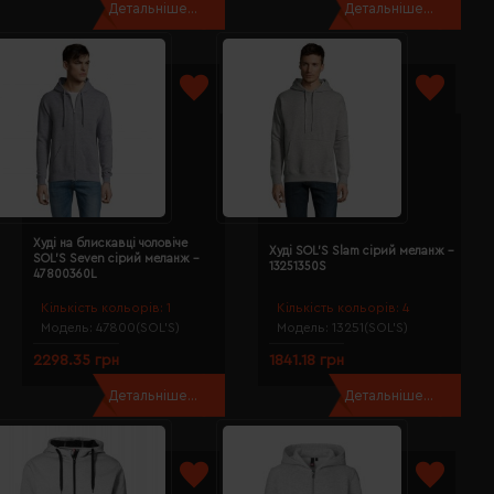
Детальніше...
Детальніше...
Худі на блискавці чоловіче
Худі SOL'S Slam сірий меланж -
SOL'S Seven сірий меланж -
13251350S
47800360L
Кількість кольорів:
1
Кількість кольорів:
4
Модель:
47800(SOL’S)
Модель:
13251(SOL’S)
2298.35 грн
1841.18 грн
Детальніше...
Детальніше...