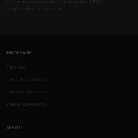
Софіївська Борщагівка, Київська обл., 08131,
crm@eurobusiness.com.ua,
ІНФОРМАЦІЯ
Про нас
Доставка і оплата
Політика безпеки
Умови договору
АКАУНТ