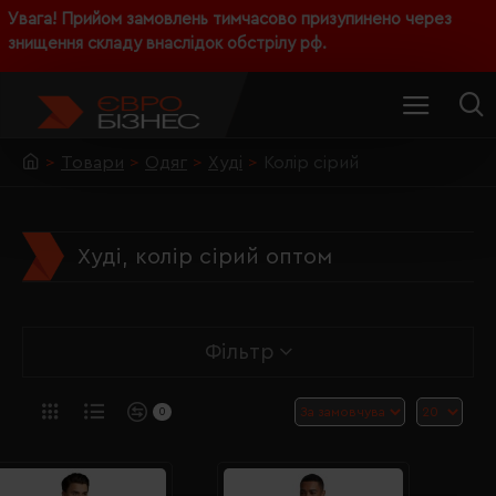
Увага! Прийом замовлень тимчасово призупинено через
знищення складу внаслідок обстрілу рф.
Товари
Одяг
Худі
Колір сірий
Худі, колір сірий оптом
Фільтр
0