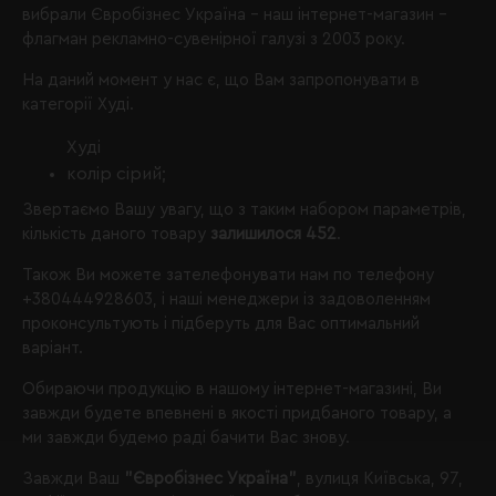
вибрали
Євробізнес Україна
- наш інтернет-магазин -
флагман рекламно-сувенірної галузі з 2003 року.
На даний момент у нас є, що Вам запропонувати в
категорії Худі.
Худі
колір сірий;
Звертаємо Вашу увагу, що з таким набором параметрів,
кількість даного товару
залишилося 452
.
Також Ви можете зателефонувати нам по телефону
+380444928603
, і наші менеджери із задоволенням
проконсультують і підберуть для Вас оптимальний
варіант.
Обираючи продукцію в нашому інтернет-магазині, Ви
завжди будете впевнені в якості придбаного товару, а
ми завжди будемо раді бачити Вас знову.
Завжди Ваш
"Євробізнес Україна"
, вулиця Київська, 97,