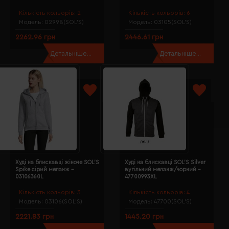
Кількість кольорів:
2
Кількість кольорів:
6
Модель:
02998(SOL’S)
Модель:
03105(SOL’S)
2262.96 грн
2446.61 грн
Детальніше...
Детальніше...
Худі на блискавці жіноче SOL'S
Худі на блискавці SOL'S Silver
Spike сірий меланж -
вугільний меланж/чорний -
03106360L
47700993XL
Кількість кольорів:
3
Кількість кольорів:
4
Модель:
03106(SOL’S)
Модель:
47700(SOL’S)
2221.83 грн
1445.20 грн