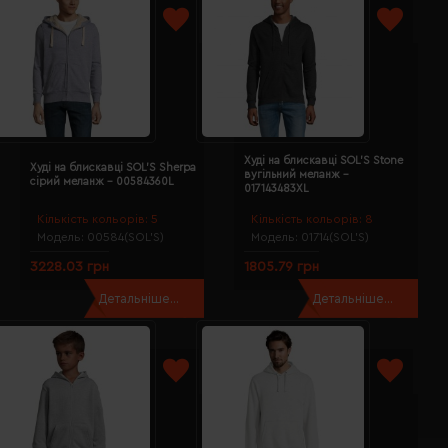
Худі на блискавці SOL'S Stone
Худі на блискавці SOL'S Sherpa
вугільний меланж -
сірий меланж - 00584360L
017143483XL
Кількість кольорів:
5
Кількість кольорів:
8
Модель:
00584(SOL’S)
Модель:
01714(SOL’S)
3228.03 грн
1805.79 грн
Детальніше...
Детальніше...