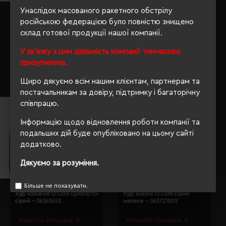
Унаслідок масованого ракетного обстрілу
Худі дитяче ID Core сірий
Худі SOL'S Snake сірий меланж
російською федерацією було повністю знищено
меланж - 406362104/6
- 471013603XL
склад готової продукції нашої компанії.
Кількість кольорів:
4
Кількість кольорів:
20
У зв'язку з цим діяльність компанії тимчасово
Модель:
40636(ID identity)
Модель:
47101(SOL’S)
призупинена.
2489.64 грн
1350.50 грн
Щиро дякуємо всім нашим клієнтам, партнерам та
Детальніше...
Детальніше...
постачальникам за довіру, підтримку і багаторічну
співпрацю.
Інформацію щодо відновлення роботи компанії та
подальших дій буде опубліковано на цьому сайті
додатково.
Дякуємо за розуміння.
Більше не показувати.
Худі чоловіче ID Core сріблясто-
Худі жіноче ID Core сірий
сірий - 0636265S
меланж - 0637210XS
Кількість кольорів:
8
Кількість кольорів:
9