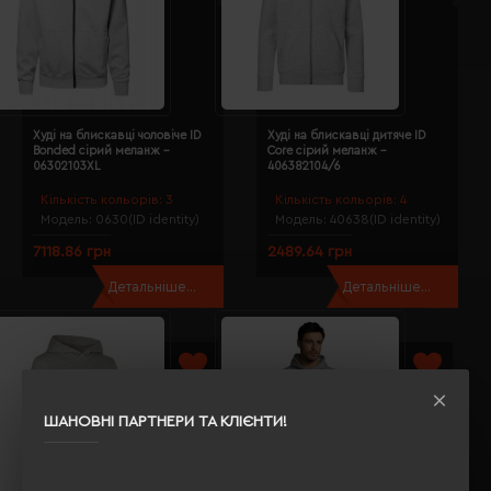
Худі на блискавці чоловіче ID
Худі на блискавці дитяче ID
Bonded сірий меланж -
Core сірий меланж -
06302103XL
406382104/6
Кількість кольорів:
3
Кількість кольорів:
4
Модель:
0630(ID identity)
Модель:
40638(ID identity)
7118.86 грн
2489.64 грн
Детальніше...
Детальніше...
ШАНОВНІ ПАРТНЕРИ ТА КЛІЄНТИ!