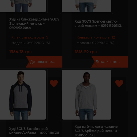
Худі на блискавці дитяче SOL'S
Худі SOL'S Spencer світло-
Stone сірий меланж -
сірий меланж - 029913003XL
0209236006A
Кількість кольорів:
5
Кількість кольорів:
12
Модель:
02092(SOL’S)
Модель:
02991(SOL’S)
1366.76 грн
1816.29 грн
Детальніше...
Детальніше...
Худі на блискавці чоловіче
Худі SOL'S Seattle сірий
SOL'S Spike сірий меланж -
меланж/кобальт - 029981103XL
031053603XL