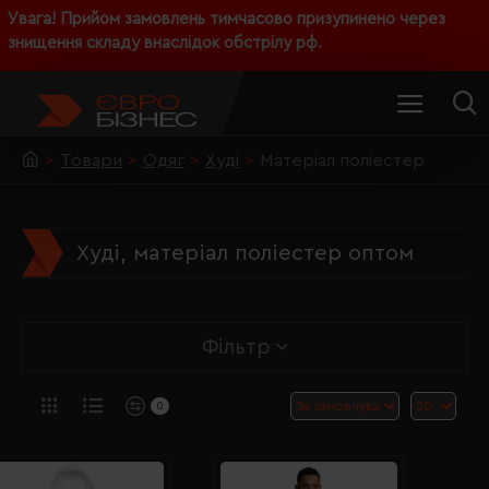
Увага! Прийом замовлень тимчасово призупинено через
знищення складу внаслідок обстрілу рф.
Товари
Одяг
Худі
Матеріал поліестер
Худі, матеріал поліестер оптом
Фільтр
0