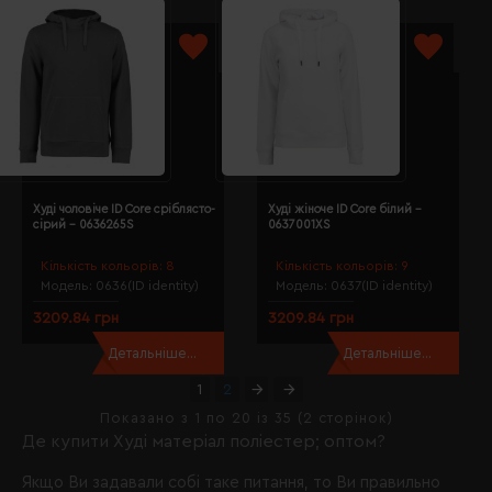
Худі чоловіче ID Core сріблясто-
Худі жіноче ID Core білий -
сірий - 0636265S
0637001XS
Кількість кольорів:
8
Кількість кольорів:
9
Модель:
0636(ID identity)
Модель:
0637(ID identity)
3209.84 грн
3209.84 грн
Детальніше...
Детальніше...
1
2
Показано з 1 по 20 із 35 (2 сторінок)
Де купити Худі матеріал поліестер; оптом?
Якщо Ви задавали собі таке питання, то Ви правильно