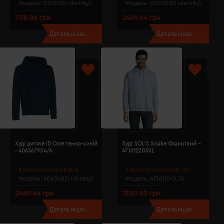
Модель:
0630(ID identity)
Модель:
40638(ID identity)
7118.86 грн
2489.64 грн
Детальніше...
Детальніше...
Худі дитяче ID Core темно-синій
Худі SOL'S Snake блакитний -
- 406367904/6
471012203XL
Кількість кольорів:
4
Кількість кольорів:
20
Модель:
40636(ID identity)
Модель:
47101(SOL’S)
2489.64 грн
1350.50 грн
Детальніше...
Детальніше...