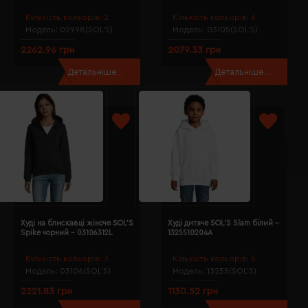
Кількість кольорів:
2
Кількість кольорів:
6
Модель:
02998(SOL’S)
Модель:
03105(SOL’S)
2262.96 грн
2079.33 грн
Детальніше...
Детальніше...
Худі на блискавці жіноче SOL'S
Худі дитяче SOL'S Slam білий -
Spike чорний - 03106312L
1325510204A
Кількість кольорів:
3
Кількість кольорів:
5
Модель:
03106(SOL’S)
Модель:
13255(SOL’S)
2221.83 грн
1130.52 грн