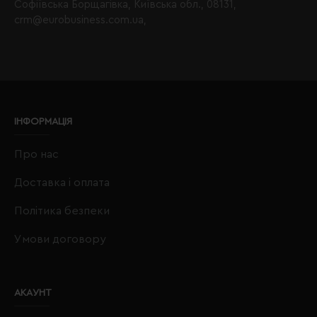
Софіївська Борщагівка, Київська обл., 08131,
crm@eurobusiness.com.ua,
ІНФОРМАЦІЯ
Про нас
Доставка і оплата
Політика безпеки
Умови договору
АКАУНТ