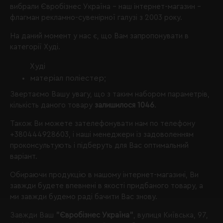
вибрали
Євробізнес Україна
- наш інтернет-магазин -
флагман рекламно-сувенірної галузі з 2003 року.
На даний момент у нас є, що Вам запропонувати в
категорії Худі.
Худі
матеріал поліестер;
Звертаємо Вашу увагу, що з таким набором параметрів,
кількість даного товару
залишилося 1046
.
Також Ви можете зателефонувати нам по телефону
+380444928603
, і наші менеджери із задоволенням
проконсультують і підберуть для Вас оптимальний
варіант.
Обираючи продукцію в нашому інтернет-магазині, Ви
завжди будете впевнені в якості придбаного товару, а
ми завжди будемо раді бачити Вас знову.
Завжди Ваш
"Євробізнес Україна"
, вулиця Київська, 97,