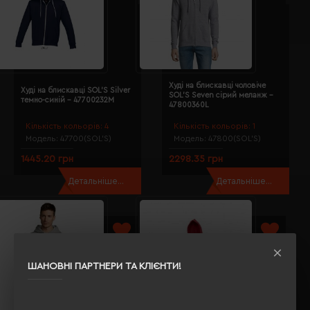
Худі на блискавці чоловіче
Худі на блискавці SOL'S Silver
SOL'S Seven сірий меланж -
темно-синій - 47700232M
47800360L
Кількість кольорів:
4
Кількість кольорів:
1
Модель:
47700(SOL’S)
Модель:
47800(SOL’S)
1445.20 грн
2298.35 грн
Детальніше...
Детальніше...
ШАНОВНІ ПАРТНЕРИ ТА КЛІЄНТИ!