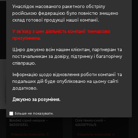
Унаслідок масованого ракетного обстрілу
Худі на блискавці чоловіче
Худі SOL'S Slam сірий меланж -
SOL'S Story червоний -
російською федерацією було повністю знищено
13251350S
47000145XL
склад готової продукції нашої компанії.
Кількість кольорів:
4
Кількість кольорів:
1
У зв'язку з цим діяльність компанії тимчасово
Модель:
13251(SOL’S)
Модель:
47000(SOL’S)
призупинена.
1841.18 грн
1739.78 грн
Щиро дякуємо всім нашим клієнтам, партнерам та
Детальніше...
Детальніше...
постачальникам за довіру, підтримку і багаторічну
співпрацю.
Інформацію щодо відновлення роботи компанії та
подальших дій буде опубліковано на цьому сайті
додатково.
Дякуємо за розуміння.
Більше не показувати.
Худі на блискавці чоловіче ID
Худі на блискавці дитяче ID
Bonded сірий меланж -
Core темно-синій -
06302103XL
406387904/6
Кількість кольорів:
3
Кількість кольорів:
4