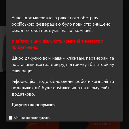
1787.60 грн
5100.75 грн
Детальніше...
Детальніше...
Унаслідок масованого ракетного обстрілу
російською федерацією було повністю знищено
склад готової продукції нашої компанії.
У зв'язку з цим діяльність компанії тимчасово
призупинена.
Щиро дякуємо всім нашим клієнтам, партнерам та
постачальникам за довіру, підтримку і багаторічну
співпрацю.
Худі на блискавці чоловіче
Інформацію щодо відновлення роботи компанії та
Худі Nikibo Street темно-синій -
Cutter&Buck Pemberton Hood Fz
10090201-44M
темно-сірий - 35841896XXL
подальших дій буде опубліковано на цьому сайті
додатково.
Кількість кольорів:
4
Кількість кольорів:
2
Модель:
Модель:
10090201(Nikibo)
Дякуємо за розуміння.
358418(Cutter&Buck)
903.26 грн
4956.32 грн
Більше не показувати.
Детальніше...
Детальніше...