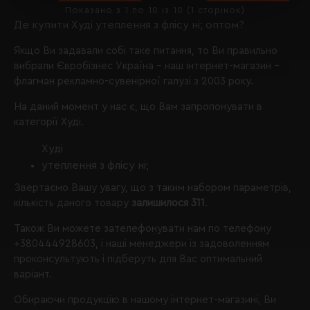
Показано з 1 по 10 із 10 (1 сторінок)
Де купити Худі утеплення з флісу ні; оптом?
Якщо Ви задавали собі таке питання, то Ви правильно
вибрали
Євробізнес Україна
- наш інтернет-магазин -
флагман рекламно-сувенірної галузі з 2003 року.
На даний момент у нас є, що Вам запропонувати в
категорії Худі.
Худі
утеплення з флісу ні;
Звертаємо Вашу увагу, що з таким набором параметрів,
кількість даного товару
залишилося 311
.
Також Ви можете зателефонувати нам по телефону
+380444928603
, і наші менеджери із задоволенням
проконсультують і підберуть для Вас оптимальний
варіант.
Обираючи продукцію в нашому інтернет-магазині, Ви