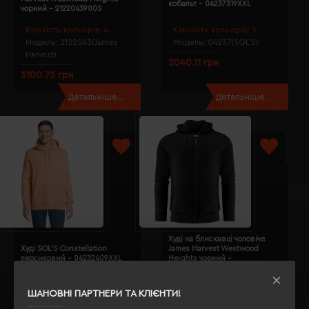
кобальт - 04237319XXL
чорний - 2122043900S
Кількість кольорів:
4
Кількість кольорів:
5
Модель:
2122043(James
Модель:
04237(SOL’S)
Harvest)
2040.11 грн
5100.75 грн
Детальніше...
Детальніше...
Худі на блискавці чоловіче
Худі SOL'S Constellation
James Harvest Westwood
персиковий - 04232409XXL
Heights чорний -
21320279004XL
Кількість кольорів:
14
Кількість кольорів:
4
ШАНОВНІ ПАРТНЕРИ ТА КЛІЄНТИ!
Модель:
04232(SOL’S)
Модель:
2132027(James
Harvest)