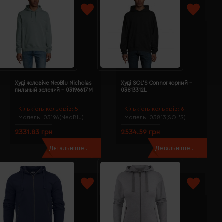
Худі чоловіче NeoBlu Nicholas
Худі SOL'S Connor чорний -
пильный зелений - 03196617M
03813312L
Кількість кольорів:
5
Кількість кольорів:
6
Модель:
03196(NeoBlu)
Модель:
03813(SOL’S)
2331.83 грн
2534.59 грн
Детальніше...
Детальніше...