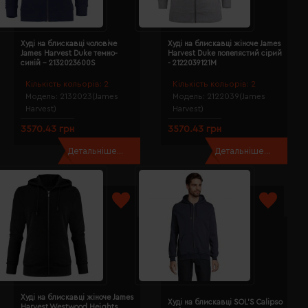
Худі на блискавці чоловіче
Худі на блискавці жіноче James
James Harvest Duke темно-
Harvest Duke попелястий сірий
синій - 2132023600S
- 2122039121M
Кількість кольорів:
2
Кількість кольорів:
2
Модель:
2132023(James
Модель:
2122039(James
Harvest)
Harvest)
3570.43 грн
3570.43 грн
Детальніше...
Детальніше...
Худі на блискавці жіноче James
Худі на блискавці SOL'S Calipso
Harvest Westwood Heights