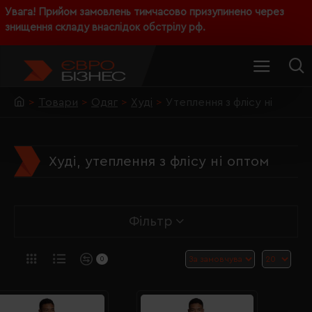
Увага! Прийом замовлень тимчасово призупинено через
знищення складу внаслідок обстрілу рф.
Товари
Одяг
Худі
Утеплення з флісу ні
Худі, утеплення з флісу ні оптом
Фільтр
0