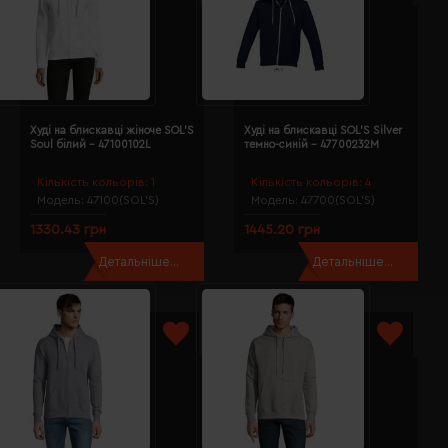
Худі на блискавці жіноче SOL'S
Худі на блискавці SOL'S Silver
Soul білий - 47100102L
темно-синій - 47700232M
Кількість кольорів:
1
Кількість кольорів:
4
Модель:
47100(SOL’S)
Модель:
47700(SOL’S)
1330.43 грн
1445.20 грн
Детальніше...
Детальніше...