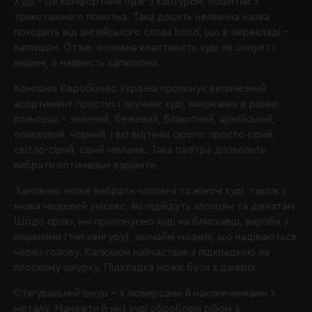
Худі – це комфортний одяг з каптуром, пошитий з
трикотажного полотна. Така досить незвична назва
походить від англійського слова hood, що в перекладі –
капюшон. Отже, основна властивість худі не силует і
кишені, а наявність капюшона.
Компанія Євробізнес Україна
пропонує величезний
асортимент простих і зручних худі, виконаних в різних
кольорах – зелений, бежевий, блакитний, армійський,
оливковий, чорний, і всі відтінки сірого: просто сірий,
світло-сірий, сірий меланж. Така палітра дозволить
вибрати оптимальні варіанти.
Замовник може вибрати чоловічі та жіночі худі, також є
низка моделей унісекс, які підійдуть хлопцям та дівчатам.
Щодо крою, ми пропонуємо худі на блискавці, вироби з
кишенями (тип кенгуру), звичайні моделі, що надіваються
через голову. Капюшон найчастіше з підкладкою на
плоскому шнурку. Підкладка може бути з джерсі.
Стягувальний шнур – з люверсами й наконечниками з
металу. Манжети й низ худі оброблені рібом з