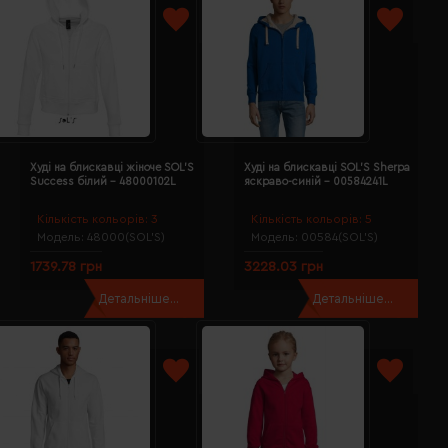
Худі на блискавці жіноче SOL'S
Худі на блискавці SOL'S Sherpa
Success білий - 48000102L
яскраво-синій - 00584241L
Кількість кольорів:
3
Кількість кольорів:
5
Модель:
48000(SOL’S)
Модель:
00584(SOL’S)
1739.78 грн
3228.03 грн
Детальніше...
Детальніше...