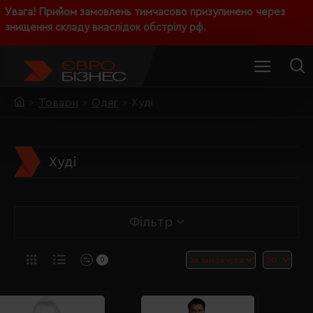
Увага! Прийом замовлень тимчасово призупинено через
знищення складу внаслідок обстрілу рф.
Товари
Одяг
Худі
Худі
Фільтр
0