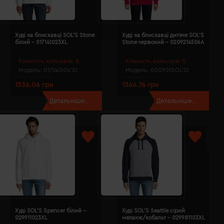
Худі на блискавці SOL'S Stone
Худі на блискавці дитяче SOL'S
білий - 017141023XL
Stone червоний - 0209214506A
Кількість кольорів:
8
Кількість кольорів:
5
Модель:
01714(SOL’S)
Модель:
02092(SOL’S)
1536.06 грн
1366.76 грн
Детальніше...
Детальніше...
Худі SOL'S Spencer білий -
Худі SOL'S Seattle сірий
029911023XL
меланж/кобальт - 029981103XL