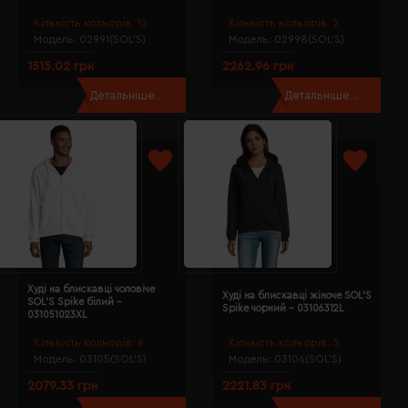
Кількість кольорів:
12
Кількість кольорів:
2
Модель:
02991(SOL’S)
Модель:
02998(SOL’S)
1515.02 грн
2262.96 грн
Детальніше...
Детальніше...
Худі на блискавці чоловіче
Худі на блискавці жіноче SOL'S
SOL'S Spike білий -
Spike чорний - 03106312L
031051023XL
Кількість кольорів:
6
Кількість кольорів:
3
Модель:
03105(SOL’S)
Модель:
03106(SOL’S)
2079.33 грн
2221.83 грн