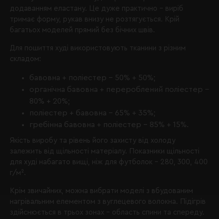
додаванням еластану. Це дуже практично – виріб
тримає форму, рукав внизу не розтягується. Крій
багатьох моделей прямий без бічних швів.
Для пошиття худі використовують тканини з різним
складом:
бавовна + поліестер – 50% + 50%;
органічна бавовна + перероблений поліестер –
80% + 20%;
поліестер + бавовна – 65% + 35%;
гребінна бавовна + поліестер – 85% + 15%.
Якість виробу та рівень його захисту від холоду
залежить від щільності матеріалу. Показники щільності
для худі набагато вищі, ніж для футболок – 280, 300, 400
г/м².
Крім звичайних, можна вибрати моделі з вбудованим
нагрівальним елементом з вуглецевого волокна. Підігрів
здійснюється в трьох зонах – область спини та спереду.