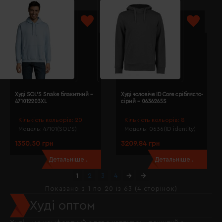
Худі SOL'S Snake блакитний -
Худі чоловіче ID Core сріблясто-
471012203XL
сірий - 0636265S
Кількість кольорів:
20
Кількість кольорів:
8
Модель:
47101(SOL’S)
Модель:
0636(ID identity)
1350.50 грн
3209.84 грн
Детальніше...
Детальніше...
1
2
3
4
Показано з 1 по 20 із 63 (4 сторінок)
Худі оптом