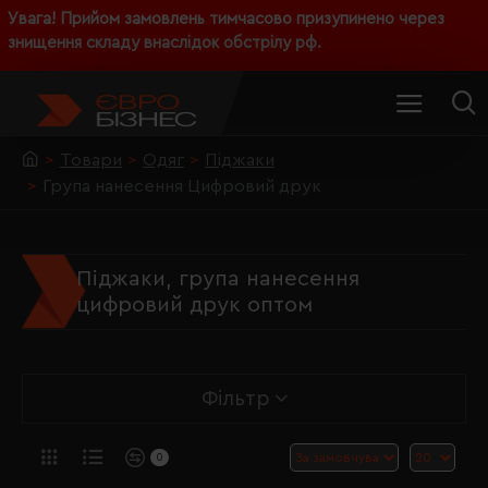
Увага! Прийом замовлень тимчасово призупинено через
знищення складу внаслідок обстрілу рф.
Товари
Одяг
Піджаки
Група нанесення Цифровий друк
Піджаки, група нанесення
цифровий друк оптом
Фільтр
0