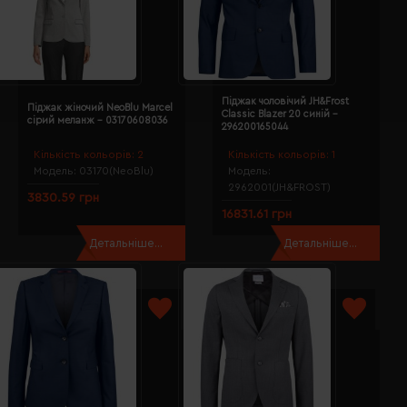
Піджак чоловічий JH&Frost
Піджак жіночий NeoBlu Marcel
Classic Blazer 20 синій -
сірий меланж - 03170608036
296200165044
Кількість кольорів:
2
Кількість кольорів:
1
Модель:
03170(NeoBlu)
Модель:
2962001(JH&FROST)
3830.59 грн
16831.61 грн
Детальніше...
Детальніше...