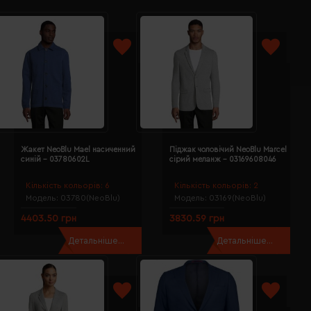
Жакет NeoBlu Mael насиченний
Піджак чоловічий NeoBlu Marcel
синій - 03780602L
сірий меланж - 03169608046
Кількість кольорів:
6
Кількість кольорів:
2
Модель:
03780(NeoBlu)
Модель:
03169(NeoBlu)
4403.50 грн
3830.59 грн
Детальніше...
Детальніше...