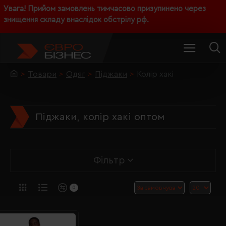
Увага! Прийом замовлень тимчасово призупинено через
знищення складу внаслідок обстрілу рф.
Товари
Одяг
Піджаки
Колір хакі
Піджаки, колір хакі оптом
Фільтр
0