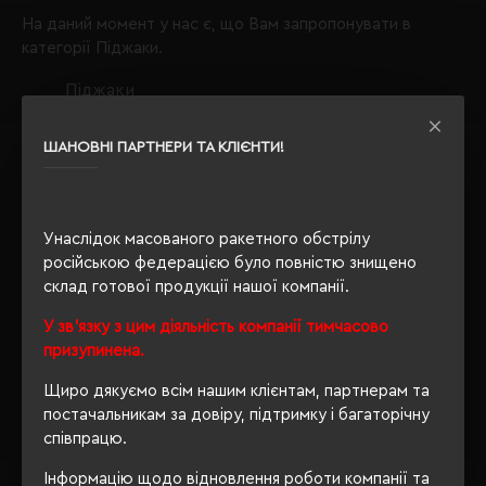
На даний момент у нас є, що Вам запропонувати в
категорії Піджаки.
Піджаки
колір хакі;
ШАНОВНІ ПАРТНЕРИ ТА КЛІЄНТИ!
Звертаємо Вашу увагу, що з таким набором параметрів,
кількість даного товару
залишилося 6
.
Також Ви можете зателефонувати нам по телефону
+380444928603
, і наші менеджери із задоволенням
Унаслідок масованого ракетного обстрілу
проконсультують і підберуть для Вас оптимальний
російською федерацією було повністю знищено
варіант.
склад готової продукції нашої компанії.
Обираючи продукцію в нашому інтернет-магазині, Ви
У зв'язку з цим діяльність компанії тимчасово
завжди будете впевнені в якості придбаного товару, а
призупинена.
ми завжди будемо раді бачити Вас знову.
Щиро дякуємо всім нашим клієнтам, партнерам та
Завжди Ваш
"Євробізнес Україна"
, вулиця Київська, 97,
постачальникам за довіру, підтримку і багаторічну
Софіївська Борщагівка, Київська обл., 08131,
співпрацю.
crm@eurobusiness.com.ua,
Інформацію щодо відновлення роботи компанії та