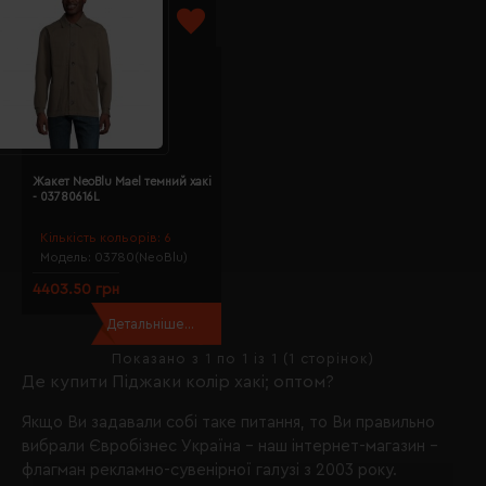
Жакет NeoBlu Mael темний хакі
- 03780616L
Кількість кольорів:
6
Модель:
03780(NeoBlu)
4403.50 грн
Детальніше...
Показано з 1 по 1 із 1 (1 сторінок)
Де купити Піджаки колір хакі; оптом?
Якщо Ви задавали собі таке питання, то Ви правильно
вибрали
Євробізнес Україна
- наш інтернет-магазин -
флагман рекламно-сувенірної галузі з 2003 року.