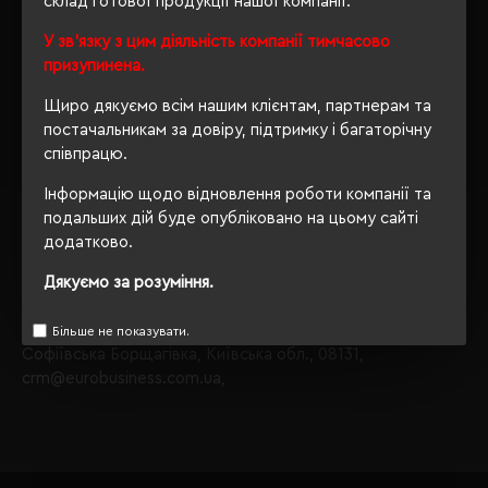
склад готової продукції нашої компанії.
Піджаки
стать жіноча;
У зв'язку з цим діяльність компанії тимчасово
призупинена.
Звертаємо Вашу увагу, що з таким набором параметрів,
кількість даного товару
залишилося 70
.
Щиро дякуємо всім нашим клієнтам, партнерам та
постачальникам за довіру, підтримку і багаторічну
Також Ви можете зателефонувати нам по телефону
співпрацю.
+380444928603
, і наші менеджери із задоволенням
проконсультують і підберуть для Вас оптимальний
Інформацію щодо відновлення роботи компанії та
варіант.
подальших дій буде опубліковано на цьому сайті
додатково.
Обираючи продукцію в нашому інтернет-магазині, Ви
завжди будете впевнені в якості придбаного товару, а
Дякуємо за розуміння.
ми завжди будемо раді бачити Вас знову.
Завжди Ваш
"Євробізнес Україна"
, вулиця Київська, 97,
Більше не показувати.
Софіївська Борщагівка, Київська обл., 08131,
crm@eurobusiness.com.ua,