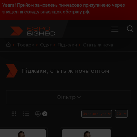
Увага! Прийом замовлень тимчасово призупинено через
знищення складу внаслідок обстрілу рф.
Товари
Одяг
Піджаки
Стать жіноча
Піджаки, стать жіноча оптом
Фільтр
0