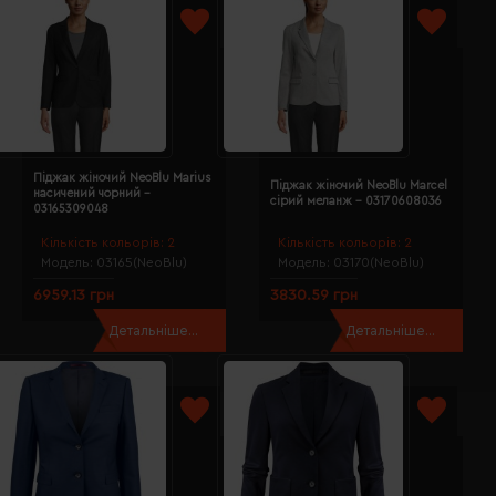
Піджак жіночий NeoBlu Marius
Піджак жіночий NeoBlu Marcel
насичений чорний -
сірий меланж - 03170608036
03165309048
Кількість кольорів:
2
Кількість кольорів:
2
Модель:
03165(NeoBlu)
Модель:
03170(NeoBlu)
6959.13 грн
3830.59 грн
Детальніше...
Детальніше...