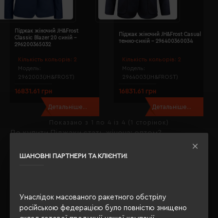
Піджак жіночий JH&Frost
Піджак жіночий JH&Frost Casual
Classic Blazer 20 синій -
темно-синій - 296400360034
296200365032
Кількість кольорів:
2
Кількість кольорів:
2
Модель:
Модель:
2962003(JH&FROST)
2964003(JH&FROST)
16831.61 грн
16831.61 грн
Детальніше...
Детальніше...
Показано з 1 по 4 із 4 (1 сторінок)
Де купити Піджаки стать жіноча; оптом?
Якщо Ви задавали собі таке питання, то Ви правильно
ШАНОВНІ ПАРТНЕРИ ТА КЛІЄНТИ!
вибрали
Євробізнес Україна
- наш інтернет-магазин -
флагман рекламно-сувенірної галузі з 2003 року.
На даний момент у нас є, що Вам запропонувати в
Унаслідок масованого ракетного обстрілу
категорії Піджаки.
російською федерацією було повністю знищено