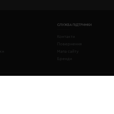
СЛУЖБА ПІДТРИМКИ
Контакти
Повернення
жки
Мапа сайту
Бренди
FACEBOOK
INSTAGRAM