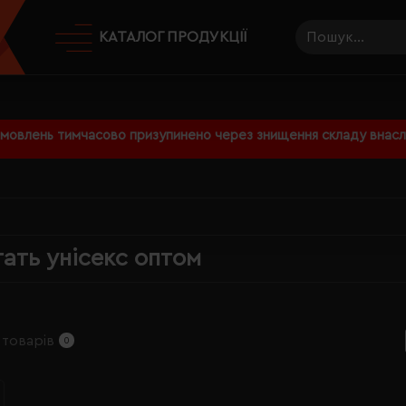
КАТАЛОГ ПРОДУКЦІЇ
амовлень тимчасово призупинено через знищення складу внаслі
тать унісекс оптом
 товарів
0