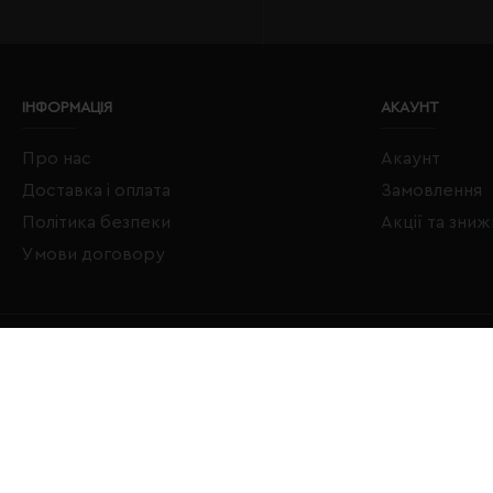
ІНФОРМАЦІЯ
АКАУНТ
Про нас
Акаунт
Доставка і оплата
Замовлення
Політика безпеки
Акції та зни
Умови договору
Copyright © 2020–2026 Євробізнес Україна All Rights Reserved
LOGO ЄВРОБІЗНЕС УКРАЇНА