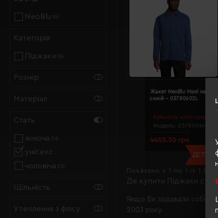
NeoBlu
(36)
Категорія
Піджаки
(36)
Розмір
Жакет NeoBlu Mael насич
Матеріал
синій - 03780602L
Кількість кольорів:
6
Стать
Модель:
03780(NeoBlu
жіноча
4403.50 грн
(70)
унісекс
ДЕТАЛЬН
чоловіча
(73)
Показано з 1 по 1 із 1 (1 с
Де купити Піджаки стат
Щільність
Якщо Ви задавали собі та
Утеплення з флісу
2003 року.