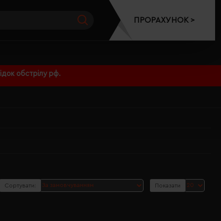
ПРОРАХУНОК >
док обстрілу рф.
Сортувати:
Показати