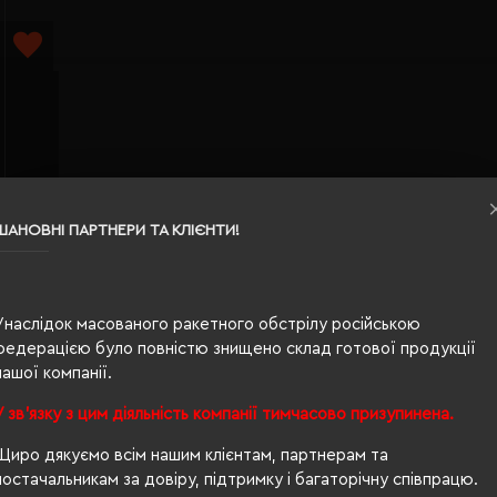
енний
ШАНОВНІ ПАРТНЕРИ ТА КЛІЄНТИ!
)
Унаслідок масованого ракетного обстрілу російською
федерацією було повністю знищено склад готової продукції
ІШЕ...
нашої компанії.
торінок)
ь унісекс; оптом?
У зв'язку з цим діяльність компанії тимчасово призупинена.
ке питання, то Ви правильно вибрали
Євробізнес Україна
- наш 
Щиро дякуємо всім нашим клієнтам, партнерам та
постачальникам за довіру, підтримку і багаторічну співпрацю.