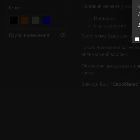
На даний момент у нас є, 
Колір
Піджаки
стать унісекс;
Група нанесення
Звертаємо Вашу увагу, що
Також Ви можете зателеф
оптимальний варіант.
Обираючи продукцію в наш
знову.
Завжди Ваш
"Євробізнес 