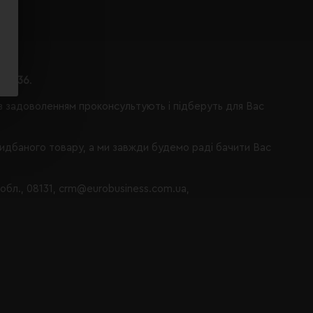
ося 36
.
із задоволенням проконсультують і підберуть для Вас
ридбаного товару, а ми завжди будемо раді бачити Вас
 обл., 08131, crm@eurobusiness.com.ua,