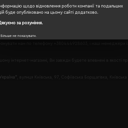
що Вам запропонувати в категорії Піджаки.
Інформацію щодо відновлення роботи компанії та подальших
дій буде опубліковано на цьому сайті додатково.
Дякуємо за розуміння.
 з таким набором параметрів, кількість даного товару
залишил
Більше не показувати.
онувати нам по телефону
+380444928603
, і наші менеджери 
ому інтернет-магазині, Ви завжди будете впевнені в якості п
Україна"
, вулиця Київська, 97, Софіївська Борщагівка, Київська