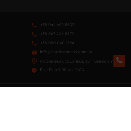
+38 044 492 8603
+38 067 406 8679
+38 050 040 1324
info@eurobusiness.com.ua
Софіївська Борщагівка, вул. Київська 97
Пн - Пт з 9.00 до 18.00
YOUTUBE
ПРЕЗЕНТАЦІЯ 