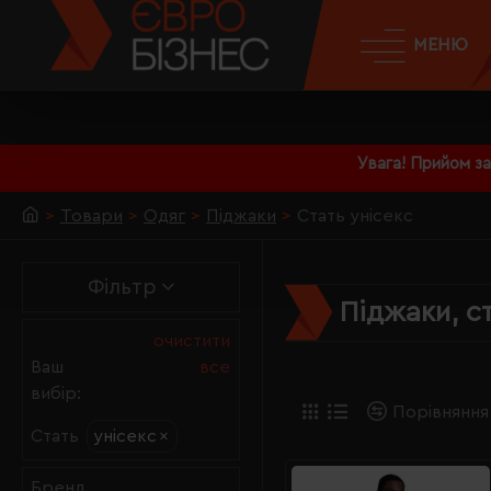
МЕНЮ
Увага! Прийом з
Товари
Одяг
Піджаки
Стать унісекс
Фільтр
Піджаки, с
очистити
Ваш
все
вибір:
Порівняння
унісекс
×
Стать
Бренд