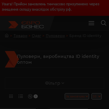
Увага! Прийом замовлень тимчасово призупинено через
знищення складу внаслідок обстрілу рф.
Товари
Одяг
Пуловери
Бренд ID identity
Пуловери, виробництва ID identity
оптом
Фільтр
0