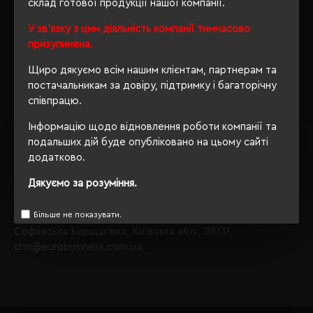
склад готової продукції нашої компанії.
Пуловери
виробника ID identity;
У зв'язку з цим діяльність компанії тимчасово
призупинена.
Звертаємо Вашу увагу, що з таким набором параметрів,
кількість даного товару
залишилося 47
.
Щиро дякуємо всім нашим клієнтам, партнерам та
постачальникам за довіру, підтримку і багаторічну
Також Ви можете зателефонувати нам по телефону
співпрацю.
+380444928603
, і наші менеджери із задоволенням
проконсультують і підберуть для Вас оптимальний
Інформацію щодо відновлення роботи компанії та
варіант.
подальших дій буде опубліковано на цьому сайті
додатково.
Обираючи продукцію в нашому інтернет-магазині, Ви
завжди будете впевнені в якості придбаного товару, а
Дякуємо за розуміння.
ми завжди будемо раді бачити Вас знову.
Більше не показувати.
Завжди Ваш
"Євробізнес Україна"
, вулиця Київська, 97,
Софіївська Борщагівка, Київська обл., 08131,
crm@eurobusiness.com.ua,