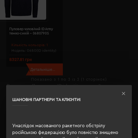
Пуловер чоловічий ID Army
темно-синій - 0680790S
Кількість кольорів:
1
Модель:
0680(ID identity)
8327.81 грн
Детальніше...
Показано з 1 по 3 із 3 (1 сторінок)
Де купити Пуловери ID identity; оптом?
Якщо Ви задавали собі таке питання, то Ви правильно
ШАНОВНІ ПАРТНЕРИ ТА КЛІЄНТИ!
вибрали
Євробізнес Україна
- наш інтернет-магазин -
флагман рекламно-сувенірної галузі з 2003 року.
На даний момент у нас є, що Вам запропонувати в
Унаслідок масованого ракетного обстрілу
категорії Пуловери.
російською федерацією було повністю знищено