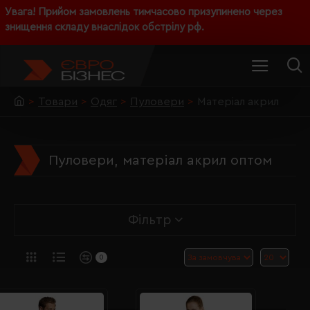
Увага! Прийом замовлень тимчасово призупинено через
знищення складу внаслідок обстрілу рф.
Товари
Одяг
Пуловери
Матеріал акрил
Пуловери, матеріал акрил оптом
Фільтр
0