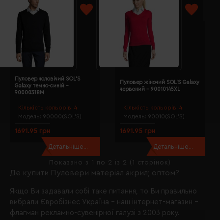
Пуловер чоловічий SOL'S
Пуловер жіночий SOL'S Galaxy
Galaxy темно-синій -
червоний - 90010145XL
90000318M
Кількість кольорів:
4
Кількість кольорів:
4
Модель:
90000(SOL’S)
Модель:
90010(SOL’S)
1691.95 грн
1691.95 грн
Детальніше...
Детальніше...
Показано з 1 по 2 із 2 (1 сторінок)
Де купити Пуловери матеріал акрил; оптом?
Якщо Ви задавали собі таке питання, то Ви правильно
вибрали
Євробізнес Україна
- наш інтернет-магазин -
флагман рекламно-сувенірної галузі з 2003 року.