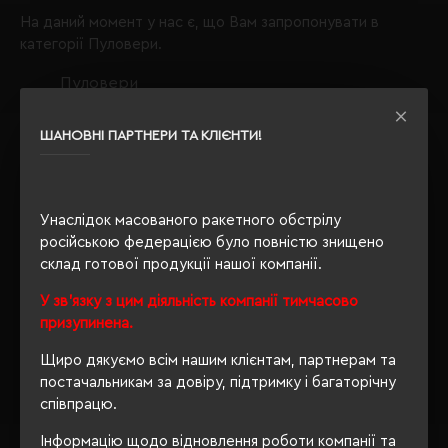
На даний момент у нас є, що Вам запропонувати в
категорії Пуловери.
Пуловери
матеріал акрил;
ШАНОВНІ ПАРТНЕРИ ТА КЛІЄНТИ!
Звертаємо Вашу увагу, що з таким набором параметрів,
кількість даного товару
залишилося 48
.
Також Ви можете зателефонувати нам по телефону
+380444928603
, і наші менеджери із задоволенням
Унаслідок масованого ракетного обстрілу
проконсультують і підберуть для Вас оптимальний
російською федерацією було повністю знищено
варіант.
склад готової продукції нашої компанії.
Обираючи продукцію в нашому інтернет-магазині, Ви
У зв'язку з цим діяльність компанії тимчасово
завжди будете впевнені в якості придбаного товару, а
призупинена.
ми завжди будемо раді бачити Вас знову.
Щиро дякуємо всім нашим клієнтам, партнерам та
Завжди Ваш
"Євробізнес Україна"
, вулиця Київська, 97,
постачальникам за довіру, підтримку і багаторічну
Софіївська Борщагівка, Київська обл., 08131,
співпрацю.
crm@eurobusiness.com.ua,
Інформацію щодо відновлення роботи компанії та