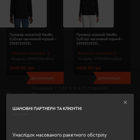
Пуловер чоловічий NeoBlu
Пуловер жіночий NeoBlu
Sullivan насичений чорний -
Sullivan насичений чорний -
039873093XL
039883093XL
Кількість кольорів:
2
Кількість кольорів:
2
Модель:
03987(NeoBlu)
Модель:
03988(NeoBlu)
2609.20 грн
2609.20 грн
Детальніше...
Детальніше...
Показано з 1 по 4 із 4 (1 сторінок)
Де купити Пуловери матеріал поліестер
перероблений; оптом?
ШАНОВНІ ПАРТНЕРИ ТА КЛІЄНТИ!
Якщо Ви задавали собі таке питання, то Ви правильно
вибрали
Євробізнес Україна
- наш інтернет-магазин -
флагман рекламно-сувенірної галузі з 2003 року.
Унаслідок масованого ракетного обстрілу
На даний момент у нас є, що Вам запропонувати в