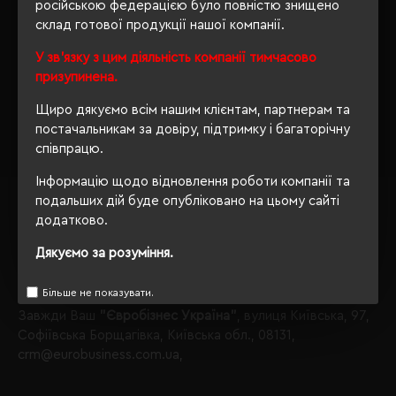
російською федерацією було повністю знищено
категорії Пуловери.
склад готової продукції нашої компанії.
Пуловери
У зв'язку з цим діяльність компанії тимчасово
матеріал поліестер перероблений;
призупинена.
Звертаємо Вашу увагу, що з таким набором параметрів,
Щиро дякуємо всім нашим клієнтам, партнерам та
кількість даного товару
залишилося 52
.
постачальникам за довіру, підтримку і багаторічну
співпрацю.
Також Ви можете зателефонувати нам по телефону
+380444928603
, і наші менеджери із задоволенням
Інформацію щодо відновлення роботи компанії та
проконсультують і підберуть для Вас оптимальний
подальших дій буде опубліковано на цьому сайті
варіант.
додатково.
Обираючи продукцію в нашому інтернет-магазині, Ви
Дякуємо за розуміння.
завжди будете впевнені в якості придбаного товару, а
ми завжди будемо раді бачити Вас знову.
Більше не показувати.
Завжди Ваш
"Євробізнес Україна"
, вулиця Київська, 97,
Софіївська Борщагівка, Київська обл., 08131,
crm@eurobusiness.com.ua,