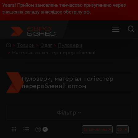
Увага! Прийом замовлень тимчасово призупинено через
знищення складу внаслідок обстрілу рф.
Товари
Одяг
Пуловери
Матеріал поліестер перероблений
Пуловери, матеріал поліестер
перероблений оптом
Фільтр
0