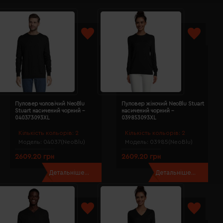
Пуловер чоловічий NeoBlu
Пуловер жіночий NeoBlu Stuart
Stuart насичений чорний -
насичений чорний -
040373093XL
039853093XL
Кількість кольорів:
2
Кількість кольорів:
2
Модель:
04037(NeoBlu)
Модель:
03985(NeoBlu)
2609.20 грн
2609.20 грн
Детальніше...
Детальніше...