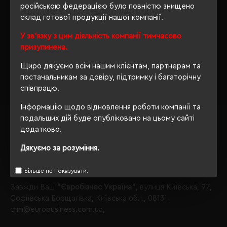
На даний момент у нас є, що Вам запропонувати в
російською федерацією було повністю знищено
категорії Халати і рушники.
склад готової продукції нашої компанії.
Халати і рушники
У зв'язку з цим діяльність компанії тимчасово
призупинена.
виробника Schwarzwolf;
Звертаємо Вашу увагу, що з таким набором параметрів,
Щиро дякуємо всім нашим клієнтам, партнерам та
кількість даного товару
залишилося 7
.
постачальникам за довіру, підтримку і багаторічну
співпрацю.
Також Ви можете зателефонувати нам по телефону
+380444928603
, і наші менеджери із задоволенням
Інформацію щодо відновлення роботи компанії та
проконсультують і підберуть для Вас оптимальний
подальших дій буде опубліковано на цьому сайті
варіант.
додатково.
Обираючи продукцію в нашому інтернет-магазині, Ви
Дякуємо за розуміння.
завжди будете впевнені в якості придбаного товару, а
ми завжди будемо раді бачити Вас знову.
Більше не показувати.
Завжди Ваш
"Євробізнес Україна"
, вулиця Київська, 97,
Софіївська Борщагівка, Київська обл., 08131,
crm@eurobusiness.com.ua,