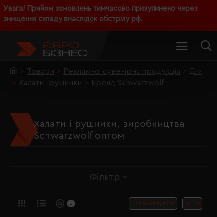
Увага! Прийом замовлень тимчасово призупинено через
знищення складу внаслідок обстрілу рф.
Товари
Рекламно-сувенірна продукція
Дім
Халати і рушники
Бренд Schwarzwolf
Халати і рушники, виробництва
Schwarzwolf оптом
Фільтр
0