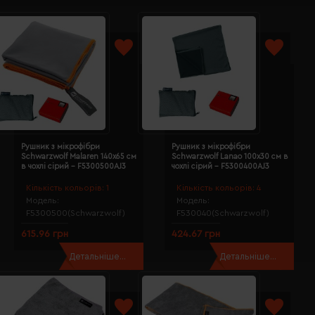
Рушник з мікрофібри
Рушник з мікрофібри
Schwarzwolf Malaren 140х65 см
Schwarzwolf Lanao 100х30 см в
в чохлі сірий - F5300500AJ3
чохлі сірий - F5300400AJ3
Кількість кольорів:
1
Кількість кольорів:
4
Модель:
Модель:
F5300500(Schwarzwolf)
F530040(Schwarzwolf)
615.96 грн
424.67 грн
Детальніше...
Детальніше...