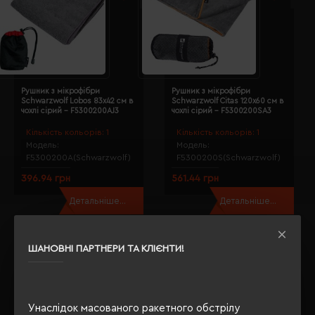
Рушник з мікрофібри
Рушник з мікрофібри
Schwarzwolf Lobos 83х42 см в
Schwarzwolf Citas 120х60 см в
чохлі сірий - F5300200AJ3
чохлі сірий - F5300200SA3
Кількість кольорів:
1
Кількість кольорів:
1
Модель:
Модель:
F5300200A(Schwarzwolf)
F5300200S(Schwarzwolf)
396.94 грн
561.44 грн
Детальніше...
Детальніше...
Показано з 1 по 4 із 4 (1 сторінок)
Де купити Халати і рушники Schwarzwolf; оптом?
ШАНОВНІ ПАРТНЕРИ ТА КЛІЄНТИ!
Якщо Ви задавали собі таке питання, то Ви правильно
вибрали
Євробізнес Україна
- наш інтернет-магазин -
флагман рекламно-сувенірної галузі з 2003 року.
Унаслідок масованого ракетного обстрілу