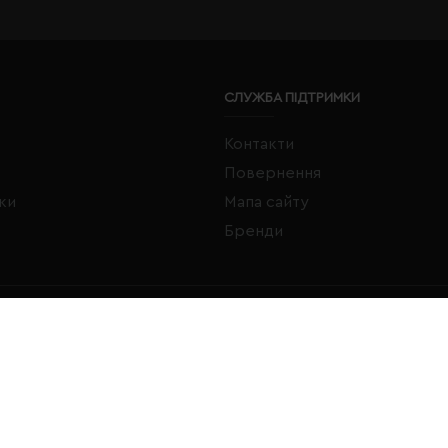
СЛУЖБА ПІДТРИМКИ
Контакти
Повернення
жки
Мапа сайту
Бренди
FACEBOOK
INSTAGRAM