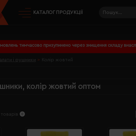
КАТАЛОГ ПРОДУКЦІЇ
амовлень тимчасово призупинено через знищення складу внаслі
алати і рушники
Колір жовтий
ушники, колір жовтий оптом
 товарів
0