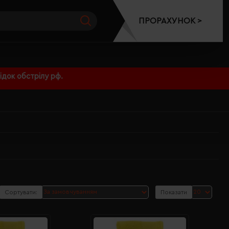
ПРОРАХУНОК >
док обстрілу рф.
Сортувати:
Показати