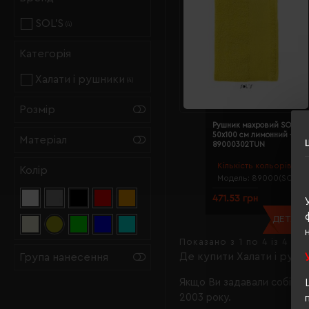
SOL’S
(4)
Категорія
Халати і рушники
(4)
Розмір
Рушник махровий SOL'S I
50х100 см лимонний -
Матеріал
89000302TUN
Кількість кольорів:
12
Колір
Модель:
89000(SOL’S)
471.53 грн
ДЕТАЛЬН
Показано з 1 по 4 із 4 (1 
Де купити Халати і рушн
Група нанесення
Якщо Ви задавали собі та
2003 року.