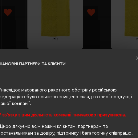
sland
Рушник махровий SOL'S Island
Рушник 
70х140 см лимонний -
100х150
ШАНОВНІ ПАРТНЕРИ ТА КЛІЄНТИ!
89001302TUN
890023
Кількість кольорів:
12
Кількі
Модель:
89001(SOL’S)
Модел
905.76 грн
1354.3
Унаслідок масованого ракетного обстрілу російською
федерацією було повністю знищено склад готової продукції
ІШЕ...
ДЕТАЛЬНІШЕ...
нашої компанії.
сторінок)
ики колір жовтий; оптом?
У зв'язку з цим діяльність компанії тимчасово призупинена.
ке питання, то Ви правильно вибрали
Євробізнес Україна
- наш 
Щиро дякуємо всім нашим клієнтам, партнерам та
постачальникам за довіру, підтримку і багаторічну співпрацю.