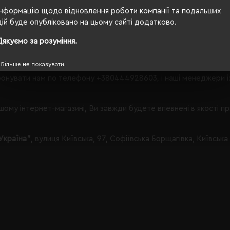
що Вам запропонувати в категорії Халати і рушники.
Інформацію щодо відновлення роботи компанії та подальших
дій буде опубліковано на цьому сайті додатково.
Дякуємо за розуміння.
 з таким набором параметрів, кількість даного товару
залишил
Більше не показувати.
онувати нам по телефону
+380444928603
, і наші менеджери 
ому інтернет-магазині, Ви завжди будете впевнені в якості п
Україна"
, вулиця Київська, 97, Софіївська Борщагівка, Київська