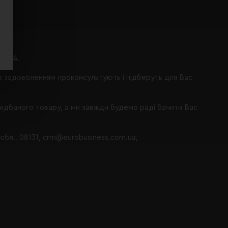
ося 4
.
із задоволенням проконсультують і підберуть для Вас
ридбаного товару, а ми завжди будемо раді бачити Вас
 обл., 08131, crm@eurobusiness.com.ua,