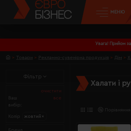
МЕНЮ
Увага! Прийом з
Товари
Рекламно-сувенірна продукція
Дім
Х
Фільтр
Халати і р
очистити
Ваш
все
вибір:
Порівняння
жовтий
×
Колір
Бренд