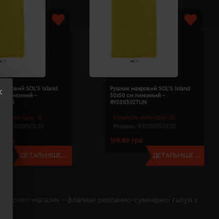
махровий SOL'S Island
Рушник махровий SOL'S Island
 см лимонний -
30х50 см лимонний -
02TUN
89200302TUN
сть кольорів:
12
Кількість кольорів:
12
ь:
89002(SOL’S)
Модель:
89200(SOL’S)
3 грн
199.89 грн
ДЕТАЛЬНІШЕ...
ДЕТАЛЬНІШЕ...
інтернет-магазин - флагман рекламно-сувенірної галузі з