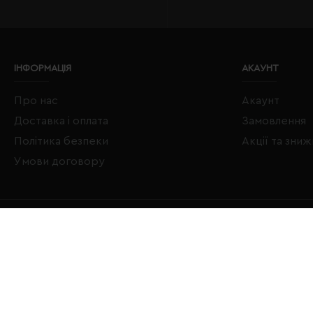
ІНФОРМАЦІЯ
АКАУНТ
Про нас
Акаунт
Доставка і оплата
Замовлення
Політика безпеки
Акції та зни
Умови договору
Copyright © 2020–2026 Євробізнес Україна All Rights Reserved
LOGO ЄВРОБІЗНЕС УКРАЇНА