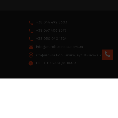
+38 044 492 8603
+38 067 406 8679
+38 050 040 1324
info@eurobusiness.com.ua
Софіївська Борщагівка, вул. Київська 97
Пн - Пт з 9.00 до 18.00
YOUTUBE
ПРЕЗЕНТАЦІЯ 