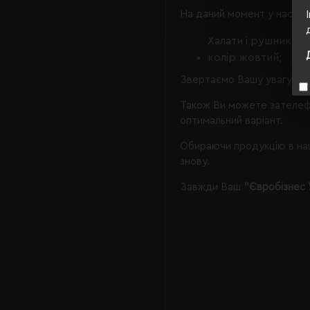
На даний момент у нас є, 
Халати і рушники
колір жовтий;
Звертаємо Вашу увагу, що
Також Ви можете зателеф
оптимальний варіант.
Обираючи продукцію в наш
знову.
Завжди Ваш
"Євробізнес 