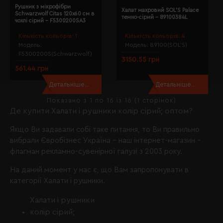
Рушник з мікрофібри
Халат махровий SOL'S Palace
Schwarzwolf Citas 120х60 см в
темно-сірий - 89100384L
чохлі сірий - F5300200SA3
Кількість кольорів:
1
Кількість кольорів:
4
Модель:
Модель:
89100(SOL’S)
F5300200S(Schwarzwolf)
3150.55 грн
561.44 грн
Детальніше...
Детальніше...
Показано з 1 по 16 із 16 (1 сторінок)
Де купити Халати і рушники колір сірий; оптом?
Якщо Ви задавали собі таке питання, то Ви правильно
вибрали
Євробізнес Україна
- наш інтернет-магазин -
флагман рекламно-сувенірної галузі з 2003 року.
На даний момент у нас є, що Вам запропонувати в
категорії Халати і рушники.
Халати і рушники
колір сірий;