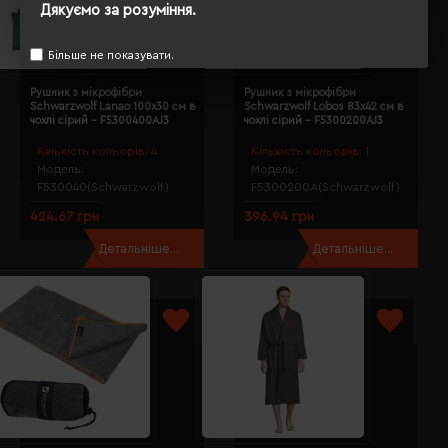
Дякуємо за розуміння.
Більше не показувати.
Рушник з мікрофібри
Рушник з мікрофібри
Schwarzwolf Lanao 100х30 см в
Schwarzwolf Lobos 83х42 см в
чохлі сірий - F5300400AJ3
чохлі сірий - F5300200AJ3
Кількість кольорів:
4
Кількість кольорів:
1
Модель:
Модель:
F530040(Schwarzwolf)
F5300200A(Schwarzwolf)
424.67 грн
396.94 грн
Детальніше...
Детальніше...