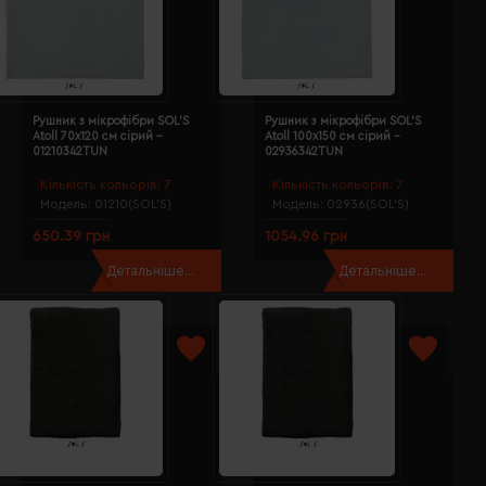
Рушник з мікрофібри SOL'S
Рушник з мікрофібри SOL'S
Atoll 70х120 см сірий -
Atoll 100х150 см сірий -
01210342TUN
02936342TUN
Кількість кольорів:
7
Кількість кольорів:
7
Модель:
01210(SOL’S)
Модель:
02936(SOL’S)
650.39 грн
1054.96 грн
Детальніше...
Детальніше...