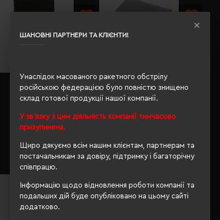
ШАНОВНІ ПАРТНЕРИ ТА КЛІЄНТИ!
Унаслідок масованого ракетного обстрілу
Рушник махровий SOL'S Island
Рушник з мікрофібри
російською федерацією було повністю знищено
30х50 см темно-сірий -
Schwarzwolf Malaren 140х65 см
склад готової продукції нашої компанії.
89200384TUN
в чохлі сірий - F5300500AJ3
Кількість кольорів:
12
Кількість кольорів:
1
У зв'язку з цим діяльність компанії тимчасово
Модель:
89200(SOL’S)
Модель:
призупинена.
F5300500(Schwarzwolf)
199.89 грн
Щиро дякуємо всім нашим клієнтам, партнерам та
615.96 грн
постачальникам за довіру, підтримку і багаторічну
Детальніше...
Детальніше...
співпрацю.
Інформацію щодо відновлення роботи компанії та
подальших дій буде опубліковано на цьому сайті
додатково.