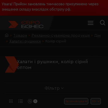
Увага! Прийом замовлень тимчасово призупинено через
знищення складу внаслідок обстрілу рф.
Товари
Рекламно-сувенірна продукція
Дім
Халати і рушники
Колір сірий
Халати і рушники, колір сірий
оптом
Фільтр
0