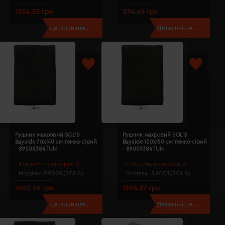
1354.33 грн
534.65 грн
Детальніше...
Детальніше...
Рушник махровий SOL'S
Рушник махровий SOL'S
Bayside 70х140 см темно-сірий
Bayside 100х150 см темно-сірий
- 89008384TUN
- 89009384TUN
Кількість кольорів:
3
Кількість кольорів:
3
Модель:
89008(SOL’S)
Модель:
89009(SOL’S)
1092.26 грн
1595.37 грн
Детальніше...
Детальніше...