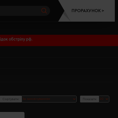
ПРОРАХУНОК >
док обстрілу рф.
Сортувати:
Показати