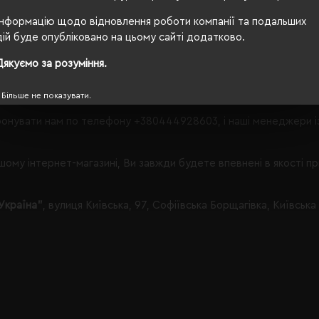
Інформацію щодо відновлення роботи компанії та подальших
що Вам запропонувати в категорії Халати і рушники.
дій буде опубліковано на цьому сайті додатково.
Дякуємо за розуміння.
 з таким набором параметрів, кількість даного товару
залишил
Більше не показувати.
онувати нам по телефону
+380444928603
, і наші менеджери 
ому інтернет-магазині, Ви завжди будете впевнені в якості п
Україна"
, вулиця Київська, 97, Софіївська Борщагівка, Київська