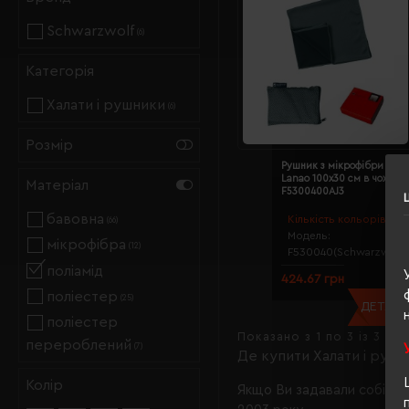
Schwarzwolf
(6)
Категорія
Халати і рушники
(6)
Розмір
Рушник з мікрофібри Sch
Lanao 100х30 см в чохлі с
Матеріал
F5300400AJ3
бавовна
Кількість кольорів:
4
(66)
Модель:
мікрофібра
(12)
F530040(Schwarzwolf)
поліамід
424.67 грн
поліестер
(25)
ДЕТАЛЬН
поліестер
Показано з 1 по 3 із 3 (1 
перероблений
(7)
Де купити Халати і рушн
Колір
Якщо Ви задавали собі та