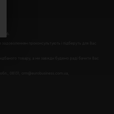
ося 6
.
із задоволенням проконсультують і підберуть для Вас
ридбаного товару, а ми завжди будемо раді бачити Вас
 обл., 08131, crm@eurobusiness.com.ua,