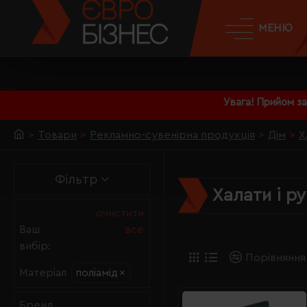
МЕНЮ
Увага! Прийом з
Товари
Рекламно-сувенірна продукція
Дім
Х
Фільтр
Халати і р
очистити
Ваш
все
вибір:
Порівняння
поліамід
×
Матеріал
Бренд