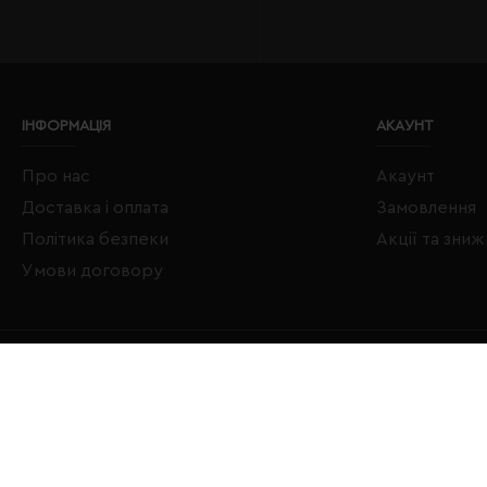
ІНФОРМАЦІЯ
АКАУНТ
Про нас
Акаунт
Доставка і оплата
Замовлення
Політика безпеки
Акції та зни
Умови договору
Copyright © 2020–2026 Євробізнес Україна All Rights Reserved