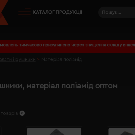
КАТАЛОГ ПРОДУКЦІЇ
амовлень тимчасово призупинено через знищення складу внаслі
алати і рушники
Матеріал поліамід
ушники, матеріал поліамід оптом
 товарів
0