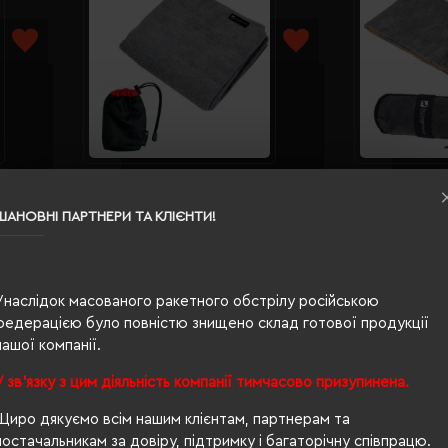
warzwolf
Рушник з мікрофібри Schwarzwolf
Рушник 
ірий -
Lobos 83х42 см в чохлі сірий -
Citas 12
F5300200AJ3
F530020
ШАНОВНІ ПАРТНЕРИ ТА КЛІЄНТИ!
Кількість кольорів:
1
Кількі
Модель:
Модел
F5300200A(Schwarzwolf)
F5300
Унаслідок масованого ракетного обстрілу російською
396.94 грн
561.44
федерацією було повністю знищено склад готової продукції
ІШЕ...
ДЕТАЛЬНІШЕ...
нашої компанії.
сторінок)
У зв'язку з цим діяльність компанії тимчасово призупинена.
ики матеріал поліамід; оптом?
Щиро дякуємо всім нашим клієнтам, партнерам та
ке питання, то Ви правильно вибрали
Євробізнес Україна
- наш 
постачальникам за довіру, підтримку і багаторічну співпрацю.