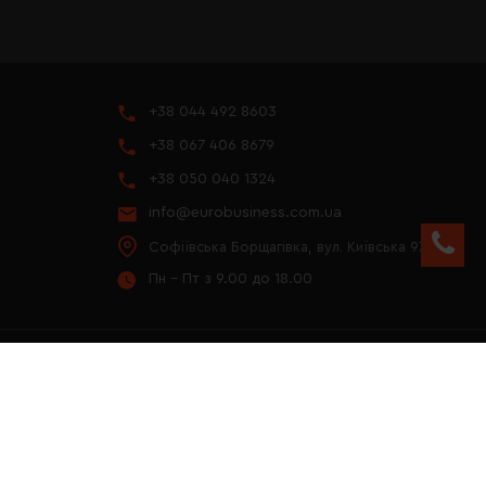
+38 044 492 8603
+38 067 406 8679
+38 050 040 1324
info@eurobusiness.com.ua
Софіївська Борщагівка, вул. Київська 97
Пн - Пт з 9.00 до 18.00
YOUTUBE
ПРЕЗЕНТАЦІЯ 