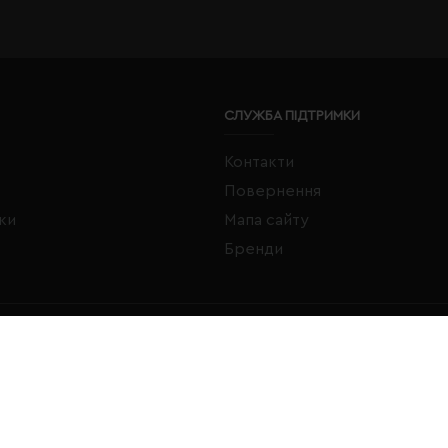
СЛУЖБА ПІДТРИМКИ
Контакти
Повернення
жки
Мапа сайту
Бренди
FACEBOOK
INSTAGRAM