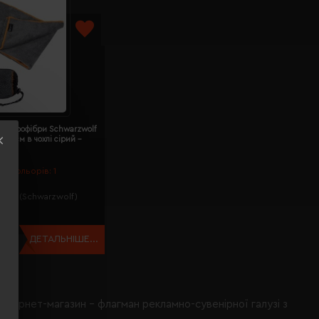
з мікрофібри Schwarzwolf
0х60 см в чохлі сірий -
0SA3
сть кольорів:
1
ь:
200S(Schwarzwolf)
 грн
ДЕТАЛЬНІШЕ...
інтернет-магазин - флагман рекламно-сувенірної галузі з