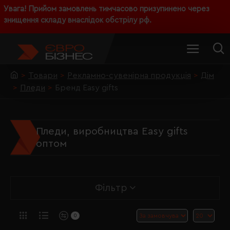
Увага! Прийом замовлень тимчасово призупинено через
знищення складу внаслідок обстрілу рф.
Товари
Рекламно-сувенірна продукція
Дім
Пледи
Бренд Easy gifts
Пледи, виробництва Easy gifts
оптом
Фільтр
0