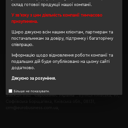
склад готової продукції нашої компанії.
Пледи
У зв'язку з цим діяльність компанії тимчасово
виробника Easy gifts;
призупинена.
Звертаємо Вашу увагу, що з таким набором параметрів,
Щиро дякуємо всім нашим клієнтам, партнерам та
кількість даного товару
залишилося 16
.
постачальникам за довіру, підтримку і багаторічну
Також Ви можете зателефонувати нам по телефону
співпрацю.
+380444928603
, і наші менеджери із задоволенням
Інформацію щодо відновлення роботи компанії та
проконсультують і підберуть для Вас оптимальний
подальших дій буде опубліковано на цьому сайті
варіант.
додатково.
Обираючи продукцію в нашому інтернет-магазині, Ви
Дякуємо за розуміння.
завжди будете впевнені в якості придбаного товару, а
ми завжди будемо раді бачити Вас знову.
Більше не показувати.
Завжди Ваш
"Євробізнес Україна"
, вулиця Київська, 97,
Софіївська Борщагівка, Київська обл., 08131,
crm@eurobusiness.com.ua,