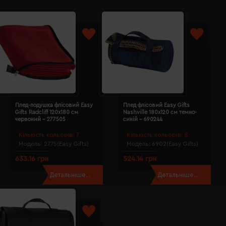
Плед-подушка флісовий Easy
Плед флісовий Easy Gifts
Gifts Radcliff 120х180 см
Nashville 180х120 см темно-
червоний - 277505
синій - 690244
Кількість кольорів:
7
Кількість кольорів:
8
Модель:
2775(Easy Gifts)
Модель:
6902(Easy Gifts)
633.16 грн
524.14 грн
Детальніше...
Детальніше...