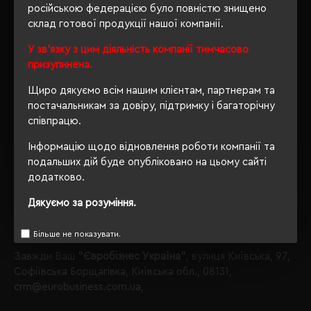
На даний момент у нас є, що Вам запропонувати в
російською федерацією було повністю знищено
категорії Пледи.
склад готової продукції нашої компанії.
Пледи
У зв'язку з цим діяльність компанії тимчасово
призупинена.
виробника Schwarzwolf;
Звертаємо Вашу увагу, що з таким набором параметрів,
Щиро дякуємо всім нашим клієнтам, партнерам та
кількість даного товару
залишилося 3
.
постачальникам за довіру, підтримку і багаторічну
співпрацю.
Також Ви можете зателефонувати нам по телефону
+380444928603
, і наші менеджери із задоволенням
Інформацію щодо відновлення роботи компанії та
проконсультують і підберуть для Вас оптимальний
подальших дій буде опубліковано на цьому сайті
варіант.
додатково.
Обираючи продукцію в нашому інтернет-магазині, Ви
Дякуємо за розуміння.
завжди будете впевнені в якості придбаного товару, а
ми завжди будемо раді бачити Вас знову.
Більше не показувати.
Завжди Ваш
"Євробізнес Україна"
, вулиця Київська, 97,
Софіївська Борщагівка, Київська обл., 08131,
crm@eurobusiness.com.ua,