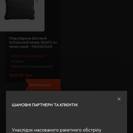
Плед-подушка флісовий
Schwarzwolf Amiata 125х170 см
темно-сірий - F5600600AJ3
Кількість кольорів:
1
Модель:
F5600600(Schwarzwolf)
1430.85 грн
Детальніше...
Показано з 1 по 3 із 3 (1 сторінок)
Де купити Пледи Schwarzwolf; оптом?
ШАНОВНІ ПАРТНЕРИ ТА КЛІЄНТИ!
Якщо Ви задавали собі таке питання, то Ви правильно
вибрали
Євробізнес Україна
- наш інтернет-магазин -
флагман рекламно-сувенірної галузі з 2003 року.
Унаслідок масованого ракетного обстрілу