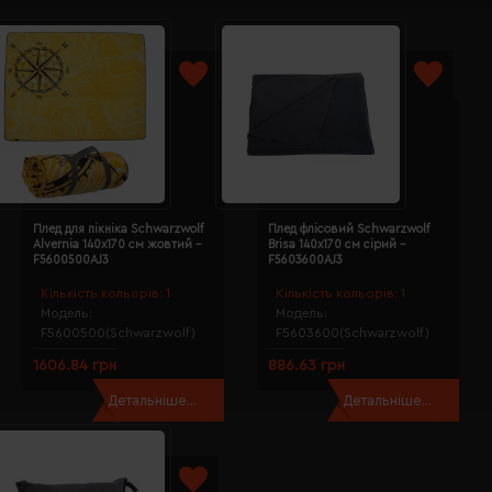
Плед для пікніка Schwarzwolf
Плед флісовий Schwarzwolf
Alvernia 140х170 см жовтий -
Brisa 140х170 см сірий -
F5600500AJ3
F5603600AJ3
Кількість кольорів:
1
Кількість кольорів:
1
Модель:
Модель:
F5600500(Schwarzwolf)
F5603600(Schwarzwolf)
1606.84 грн
886.63 грн
Детальніше...
Детальніше...