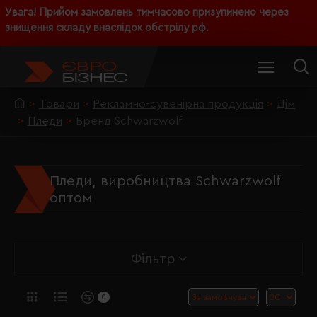
Увага! Прийом замовлень тимчасово призупинено через
знищення складу внаслідок обстрілу рф.
Товари
Рекламно-сувенірна продукція
Дім
Пледи
Бренд Schwarzwolf
Пледи, виробництва Schwarzwolf
оптом
Фільтр
0