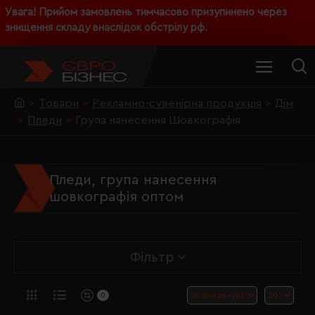
Увага! Прийом замовлень тимчасово призупинено через
знищення складу внаслідок обстрілу рф.
Товари
Рекламно-сувенірна продукція
Дім
Пледи
Група нанесення Шовкографія
Пледи, група нанесення
шовкографія оптом
Фільтр
0