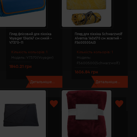
Плед флісовий для пікніка
Плед для пікніка Schwarzwolf
Voyager 134х147 см синій -
Alvernia 140х170 см жовтий -
V7370-11
F5600500AJ3
Кількість кольорів:
1
Кількість кольорів:
1
Модель:
V7370(Voyager)
Модель:
F5600500(Schwarzwolf)
1840.21 грн
1606.84 грн
Детальніше...
Детальніше...