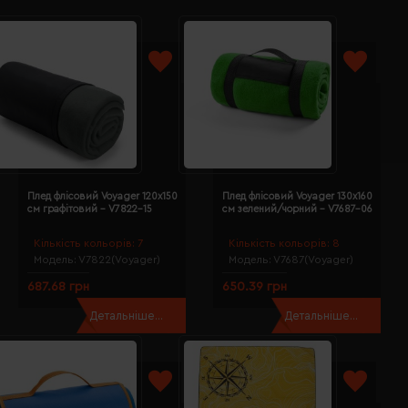
Плед флісовий Voyager 120х150
Плед флісовий Voyager 130х160
см графітовий - V7822-15
см зелений/чорний - V7687-06
Кількість кольорів:
7
Кількість кольорів:
8
Модель:
V7822(Voyager)
Модель:
V7687(Voyager)
687.68 грн
650.39 грн
Детальніше...
Детальніше...