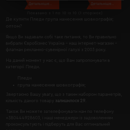
Детальніше...
Детальніше...
Показано з 1 по 10 із 10 (1 сторінок)
Де купити Пледи група нанесення шовкографія;
оптом?
Якщо Ви задавали собі таке питання, то Ви правильно
вибрали
Євробізнес Україна
- наш інтернет-магазин -
флагман рекламно-сувенірної галузі з 2003 року.
На даний момент у нас є, що Вам запропонувати в
категорії Пледи.
Пледи
група нанесення шовкографія;
Звертаємо Вашу увагу, що з таким набором параметрів,
кількість даного товару
залишилося 29
.
Також Ви можете зателефонувати нам по телефону
+380444928603
, і наші менеджери із задоволенням
проконсультують і підберуть для Вас оптимальний