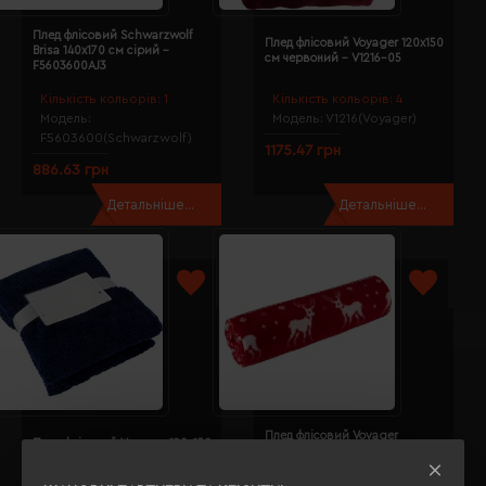
Плед флісовий Schwarzwolf
Плед флісовий Voyager 120х150
Brisa 140х170 см сірий -
см червоний - V1216-05
F5603600AJ3
Кількість кольорів:
1
Кількість кольорів:
4
Модель:
Модель:
V1216(Voyager)
F5603600(Schwarzwolf)
1175.47 грн
886.63 грн
Детальніше...
Детальніше...
Плед флісовий Voyager
Плед флісовий Voyager 120х150
Reindeer pattern 120х150 см
см кобальт - V1220-04
червоний - V7598-05