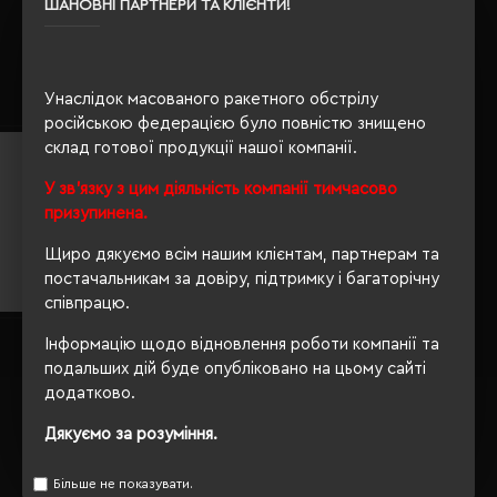
ШАНОВНІ ПАРТНЕРИ ТА КЛІЄНТИ!
Кількість кольорів:
4
Кількість кольорів:
1
Модель:
V1220(Voyager)
Модель:
V7598(Voyager)
1277.81 грн
817.77 грн
Унаслідок масованого ракетного обстрілу
Детальніше...
Детальніше...
російською федерацією було повністю знищено
склад готової продукції нашої компанії.
У зв'язку з цим діяльність компанії тимчасово
призупинена.
Щиро дякуємо всім нашим клієнтам, партнерам та
постачальникам за довіру, підтримку і багаторічну
співпрацю.
Плед флісовий двосторонній
Плед-подушка флісовий
Інформацію щодо відновлення роботи компанії та
Voyager Lane 120х130 см
Schwarzwolf Amiata 125х170 см
подальших дій буде опубліковано на цьому сайті
мультикольоровий - V8095-99
темно-сірий - F5600600AJ3
додатково.
Кількість кольорів:
1
Кількість кольорів:
1
Модель:
V8095(Voyager)
Модель:
Дякуємо за розуміння.
F5600600(Schwarzwolf)
1071.22 грн
1430.85 грн
Більше не показувати.