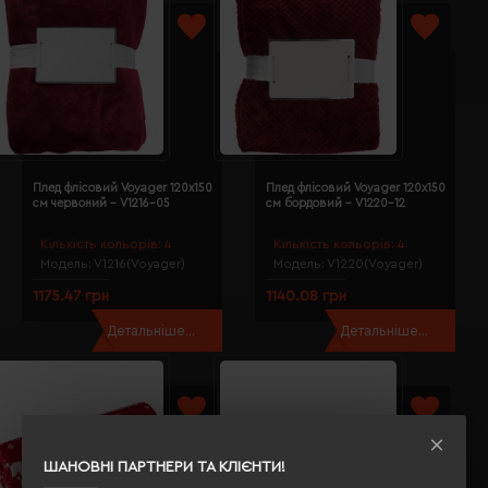
Плед флісовий Voyager 120х150
Плед флісовий Voyager 120х150
см червоний - V1216-05
см бордовий - V1220-12
Кількість кольорів:
4
Кількість кольорів:
4
Модель:
V1216(Voyager)
Модель:
V1220(Voyager)
1175.47 грн
1140.08 грн
Детальніше...
Детальніше...
ШАНОВНІ ПАРТНЕРИ ТА КЛІЄНТИ!