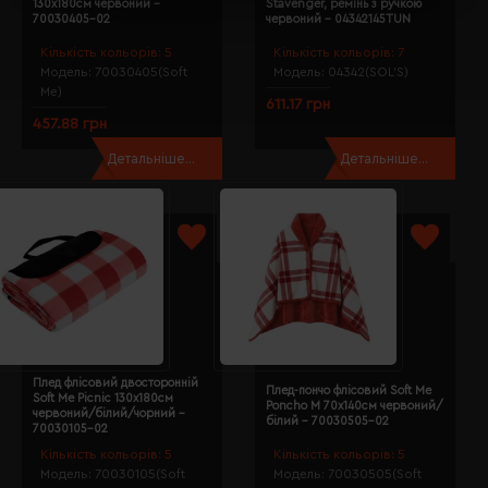
130х180см червоний -
Stavenger, ремінь з ручкою
70030405-02
червоний - 04342145TUN
Кількість кольорів:
5
Кількість кольорів:
7
Модель:
70030405(Soft
Модель:
04342(SOL’S)
Me)
611.17 грн
457.88 грн
Детальніше...
Детальніше...
Плед флісовий двосторонній
Плед-пончо флісовий Soft Me
Soft Me Picnic 130х180см
Poncho M 70х140см червоний/
червоний/білий/чорний -
білий - 70030505-02
70030105-02
Кількість кольорів:
5
Кількість кольорів:
5
Модель:
70030105(Soft
Модель:
70030505(Soft