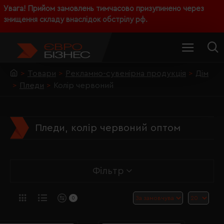
Увага! Прийом замовлень тимчасово призупинено через
знищення складу внаслідок обстрілу рф.
Товари
Рекламно-сувенірна продукція
Дім
Пледи
Колір червоний
Пледи, колір червоний оптом
Фільтр
0