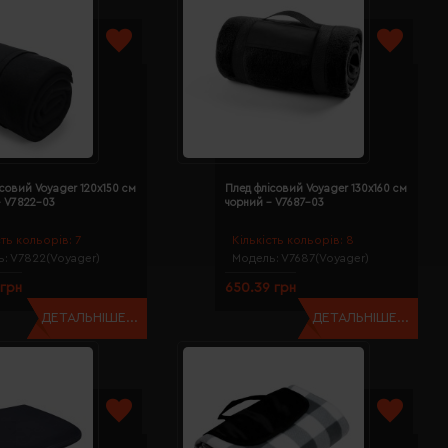
совий Voyager 120х150 см
Плед флісовий Voyager 130х160 см
- V7822-03
чорний - V7687-03
сть кольорів:
7
Кількість кольорів:
8
ь:
V7822(Voyager)
Модель:
V7687(Voyager)
 грн
650.39 грн
ДЕТАЛЬНІШЕ...
ДЕТАЛЬНІШЕ...