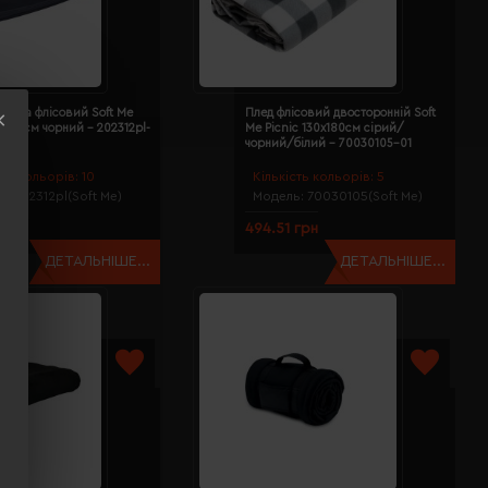
душка флісовий Soft Me
Плед флісовий двосторонній Soft
х180 см чорний - 202312pl-
Me Picnic 130х180см сірий/
чорний/білий - 70030105-01
сть кольорів:
10
Кількість кольорів:
5
ь:
202312pl(Soft Me)
Модель:
70030105(Soft Me)
 грн
494.51 грн
ДЕТАЛЬНІШЕ...
ДЕТАЛЬНІШЕ...