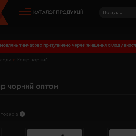
КАТАЛОГ ПРОДУКЦІЇ
амовлень тимчасово призупинено через знищення складу внаслі
леди
Колір чорний
ір чорний оптом
 товарів
0