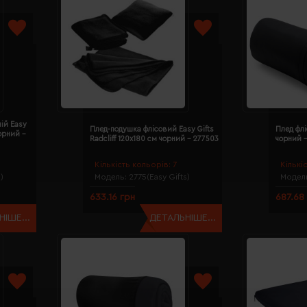
ій Easy
Плед-подушка флісовий Easy Gifts
Плед флі
чорний -
Radcliff 120х180 см чорний - 277503
чорний 
Кількість кольорів:
7
Кількі
)
Модель:
2775(Easy Gifts)
Модел
633.16 грн
687.68
ІШЕ...
ДЕТАЛЬНІШЕ...