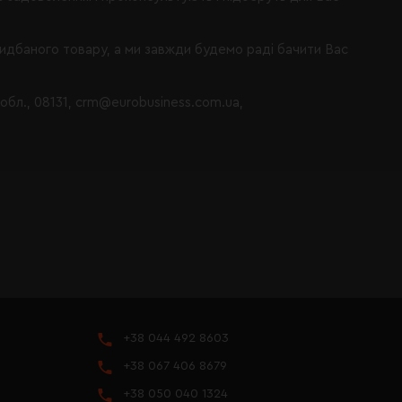
ридбаного товару, а ми завжди будемо раді бачити Вас
 обл., 08131, crm@eurobusiness.com.ua,
+38 044 492 8603
+38 067 406 8679
+38 050 040 1324