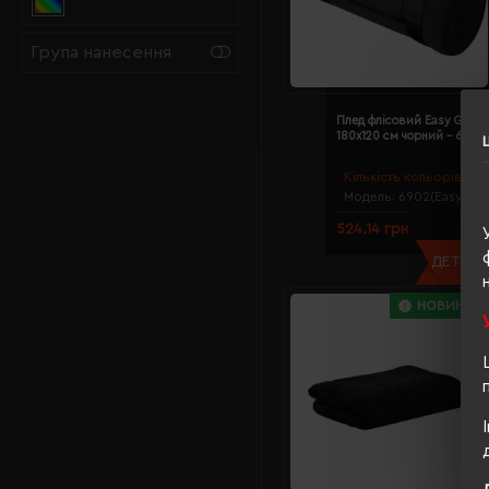
Група нанесення
Плед флісовий Easy Gifts N
180х120 см чорний - 6902
Кількість кольорів:
8
Модель:
6902(Easy Gift
524.14 грн
ДЕТАЛЬН
НОВИНКА