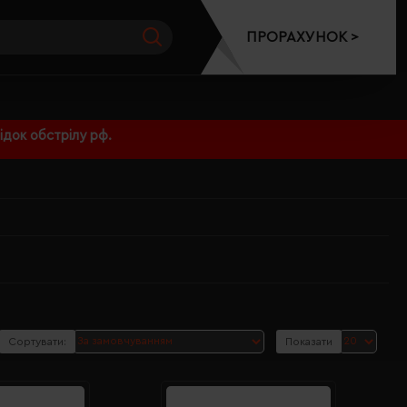
ПРОРАХУНОК >
док обстрілу рф.
Сортувати:
Показати