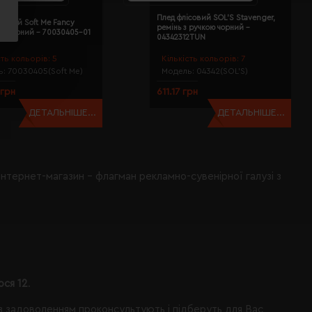
Плед флісовий SOL’S Stavenger,
совий Soft Me Fancy
ремінь з ручкою чорний -
см чорний - 70030405-01
04342312TUN
сть кольорів:
5
Кількість кольорів:
7
ь:
70030405(Soft Me)
Модель:
04342(SOL’S)
 грн
611.17 грн
ДЕТАЛЬНІШЕ...
ДЕТАЛЬНІШЕ...
інтернет-магазин - флагман рекламно-сувенірної галузі з
ося 12
.
із задоволенням проконсультують і підберуть для Вас