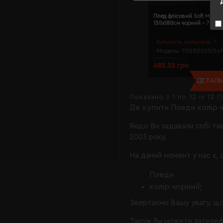
Плед флісовий Soft Me Di
130х180см чорний - 7003
Кількість кольорів:
7
Модель:
70030205(Sof
485.35 грн
ДЕТАЛЬН
Показано з 1 по 12 із 12 (
Де купити Пледи колір 
Якщо Ви задавали собі та
2003 року.
На даний момент у нас є, 
Пледи
колір чорний;
Звертаємо Вашу увагу, що
Також Ви можете зателеф