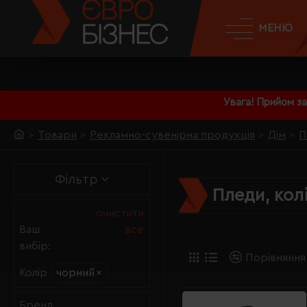
МЕНЮ
Увага! Прийом з
Товари
Рекламно-сувенірна продукція
Дім
П
Фільтр
Пледи, кол
очистити
Ваш
все
вибір:
Порівняння
чорний
×
Колір
Бренд