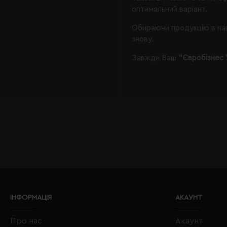
оптимальний варіант.
Обираючи продукцію в наш
знову.
Завжди Ваш
"Євробізнес 
ІНФОРМАЦІЯ
АКАУНТ
Про нас
Акаунт