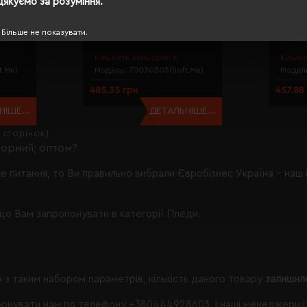
Дякуємо за розуміння.
amond
Плед флісовий Soft Me Line
Плед флі
Більше не показувати.
0205-01
130х180см чорний - 70030305-01
130х180
Кількість кольорів:
6
Кількі
t Me)
Модель:
70030305(Soft Me)
Модел
485.35 грн
457.88
ІШЕ...
ДЕТАЛЬНІШЕ...
1 сторінок)
чорний; оптом?
ке питання, то Ви правильно вибрали
Євробізнес Україна
- наш 
що Вам запропонувати в категорії Пледи.
 з таким набором параметрів, кількість даного товару
залишил
онувати нам по телефону
+380444928603
, і наші менеджери 