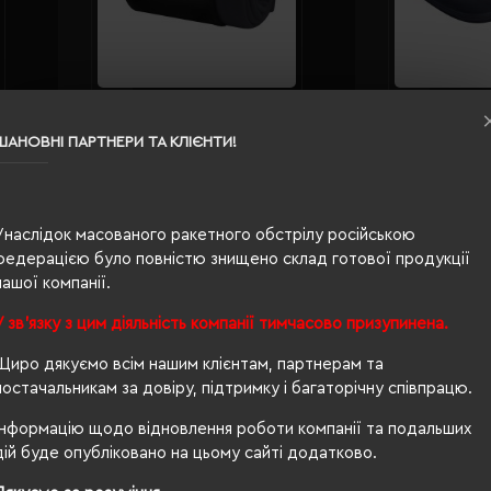
Плед флісовий Soft Me Warm
Плед-по
ashville
150х180 см у чохлі чорний -
Mild 150
03
ШАНОВНІ ПАРТНЕРИ ТА КЛІЄНТИ!
202311pl-01
01
Кількість кольорів:
10
Кількі
s)
Модель:
202311pl(Soft Me)
Модел
393.77 грн
406.26
Унаслідок масованого ракетного обстрілу російською
федерацією було повністю знищено склад готової продукції
ІШЕ...
ДЕТАЛЬНІШЕ...
нашої компанії.
У зв'язку з цим діяльність компанії тимчасово призупинена.
Щиро дякуємо всім нашим клієнтам, партнерам та
постачальникам за довіру, підтримку і багаторічну співпрацю.
Інформацію щодо відновлення роботи компанії та подальших
дій буде опубліковано на цьому сайті додатково.