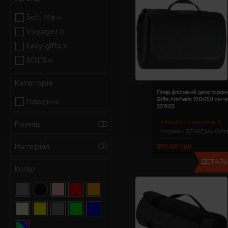
Soft Me
(6)
Voyager
(2)
Easy gifts
(3)
SOL’S
(1)
Категорія
Плед флісовий двосторонн
Gifts Arnheim 120х150 см 
Пледи
(12)
331903
Кількість кольорів:
1
Розмір
Модель:
3319(Easy Gifts
Матеріал
891.40 грн
ДЕТАЛЬН
Колір