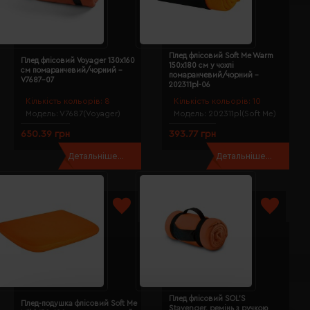
Плед флісовий Soft Me Warm
Плед флісовий Voyager 130х160
150х180 см у чохлі
см помаранчевий/чорний -
помаранчевий/чорний -
V7687-07
202311pl-06
Кількість кольорів:
8
Кількість кольорів:
10
Модель:
V7687(Voyager)
Модель:
202311pl(Soft Me)
650.39 грн
393.77 грн
Детальніше...
Детальніше...
Плед флісовий SOL’S
Плед-подушка флісовий Soft Me
Stavenger, ремінь з ручкою