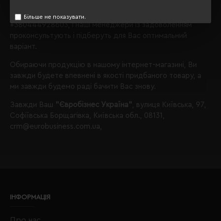
Також Ви можете зателефонувати нам по телефону
Більше не показувати.
+380444928603
, і наші менеджери із задоволенням
проконсультують і підберуть для Вас оптимальний
варіант.
Обираючи продукцію в нашому інтернет-магазині, Ви
завжди будете впевнені в якості придбаного товару, а
ми завжди будемо раді бачити Вас знову.
Завжди Ваш
"Євробізнес Україна"
, вулиця Київська, 97,
Софіївська Борщагівка, Київська обл., 08131,
crm@eurobusiness.com.ua,
ІНФОРМАЦІЯ
Про нас