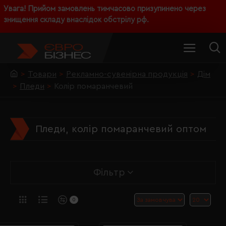
Увага! Прийом замовлень тимчасово призупинено через
знищення складу внаслідок обстрілу рф.
Товари
Рекламно-сувенірна продукція
Дім
Пледи
Колір помаранчевий
Пледи, колір помаранчевий оптом
Фільтр
0