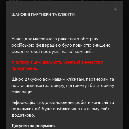
Mild 150х180 см помаранчевий
яскраво-помаранчевий -
- 202312pl-06
04342412TUN
Кількість кольорів:
10
Кількість кольорів:
7
ШАНОВНІ ПАРТНЕРИ ТА КЛІЄНТИ!
Модель:
202312pl(Soft Me)
Модель:
04342(SOL’S)
406.26 грн
611.17 грн
Детальніше...
Детальніше...
Унаслідок масованого ракетного обстрілу
російською федерацією було повністю знищено
Показано з 1 по 6 із 6 (1 сторінок)
склад готової продукції нашої компанії.
Де купити Пледи колір помаранчевий; оптом?
У зв'язку з цим діяльність компанії тимчасово
Якщо Ви задавали собі таке питання, то Ви правильно
призупинена.
вибрали
Євробізнес Україна
- наш інтернет-магазин -
флагман рекламно-сувенірної галузі з 2003 року.
Щиро дякуємо всім нашим клієнтам, партнерам та
постачальникам за довіру, підтримку і багаторічну
На даний момент у нас є, що Вам запропонувати в
співпрацю.
категорії Пледи.
Інформацію щодо відновлення роботи компанії та
Пледи
подальших дій буде опубліковано на цьому сайті
колір помаранчевий;
додатково.
Звертаємо Вашу увагу, що з таким набором параметрів,
Дякуємо за розуміння.
кількість даного товару
залишилося 6
.