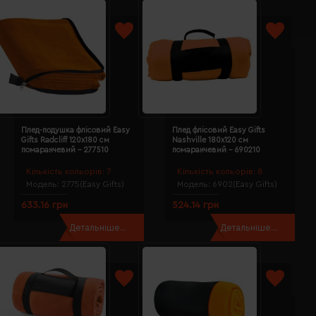
Плед-подушка флісовий Easy
Плед флісовий Easy Gifts
Gifts Radcliff 120х180 см
Nashville 180х120 см
помаранчевий - 277510
помаранчевий - 690210
Кількість кольорів:
7
Кількість кольорів:
8
Модель:
2775(Easy Gifts)
Модель:
6902(Easy Gifts)
633.16 грн
524.14 грн
Детальніше...
Детальніше...