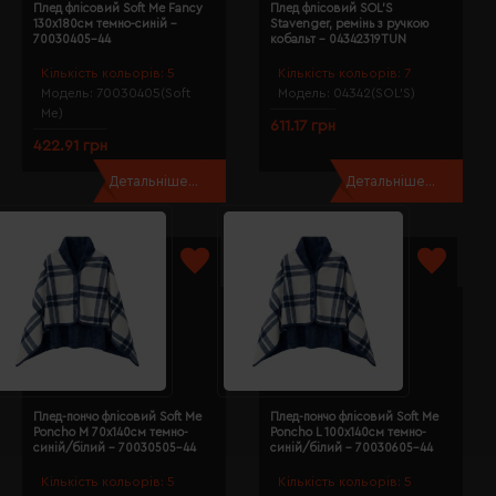
Плед флісовий Soft Me Fancy
Плед флісовий SOL’S
130х180см темно-синій -
Stavenger, ремінь з ручкою
70030405-44
кобальт - 04342319TUN
Кількість кольорів:
5
Кількість кольорів:
7
Модель:
70030405(Soft
Модель:
04342(SOL’S)
Me)
611.17 грн
422.91 грн
Детальніше...
Детальніше...
Плед-пончо флісовий Soft Me
Плед-пончо флісовий Soft Me
Poncho M 70х140см темно-
Poncho L 100х140см темно-
синій/білий - 70030505-44
синій/білий - 70030605-44
Кількість кольорів:
5
Кількість кольорів:
5