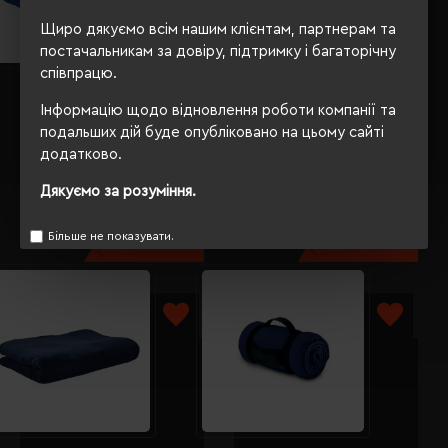
Щиро дякуємо всім нашим клієнтам, партнерам та
постачальникам за довіру, підтримку і багаторічну
співпрацю.
Плед флісовий Soft Me Line
Плед флісовий Soft Me Diamond
130х180см темно-синій -
130х180см синій - 70030205-03
Інформацію щодо відновлення роботи компанії та
70030305-44
подальших дій буде опубліковано на цьому сайті
Кількість кольорів:
7
Кількість кольорів:
6
додатково.
Модель:
70030205(Soft
Модель:
70030305(Soft
Me)
Me)
Дякуємо за розуміння.
485.35 грн
485.35 грн
Більше не показувати.
Детальніше...
Детальніше...