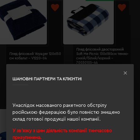
Плед флісовий двосторонній
Плед флісовий Voyager 120х150
Soft Me Picnic 130х180см темно-
см кобальт - V1220-04
синій/білий/чорний -
70030105-44
Кількість кольорів:
4
Кількість кольорів:
5
Модель:
V1220(Voyager)
Модель:
70030105(Soft
ШАНОВНІ ПАРТНЕРИ ТА КЛІЄНТИ!
Me)
1277.81 грн
494.51 грн
Детальніше...
Детальніше...
Унаслідок масованого ракетного обстрілу
російською федерацією було повністю знищено
склад готової продукції нашої компанії.
У зв'язку з цим діяльність компанії тимчасово
призупинена.