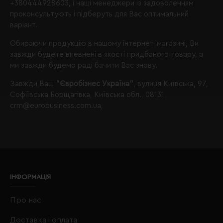
+380444928603
, і наші менеджери із задоволенням
проконсультують і підберуть для Вас оптимальний
варіант.
Обираючи продукцію в нашому інтернет-магазині, Ви
завжди будете впевнені в якості придбаного товару, а
ми завжди будемо раді бачити Вас знову.
Завжди Ваш
"Євробізнес Україна"
, вулиця Київська, 97,
Софіївська Борщагівка, Київська обл., 08131,
crm@eurobusiness.com.ua,
ІНФОРМАЦІЯ
Про нас
Доставка і оплата