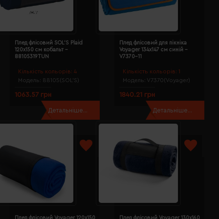
Плед флісовий SOL'S Plaid
Плед флісовий для пікніка
120х150 см кобальт -
Voyager 134х147 см синій -
88105319TUN
V7370-11
Кількість кольорів:
4
Кількість кольорів:
1
Модель:
88105(SOL’S)
Модель:
V7370(Voyager)
1063.57 грн
1840.21 грн
Детальніше...
Детальніше...
Плед флісовий Voyager 120х150
Плед флісовий Voyager 130х160