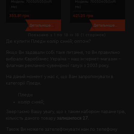
Модель:
70030505(Soft
Модель:
70030605(Soft
Me)
Me)
353.81 грн
421.25 грн
Детальніше...
Детальніше...
Показано з 1 по 18 із 18 (1 сторінок)
Де купити Пледи колір синій; оптом?
Якщо Ви задавали собі таке питання, то Ви правильно
вибрали
Євробізнес Україна
- наш інтернет-магазин -
флагман рекламно-сувенірної галузі з 2003 року.
На даний момент у нас є, що Вам запропонувати в
категорії Пледи.
Пледи
колір синій;
Звертаємо Вашу увагу, що з таким набором параметрів,
кількість даного товару
залишилося 27
.
Також Ви можете зателефонувати нам по телефону