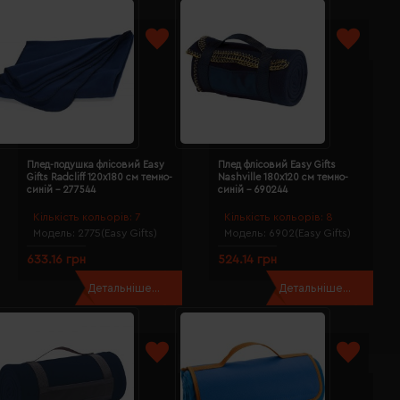
Плед-подушка флісовий Easy
Плед флісовий Easy Gifts
Gifts Radcliff 120х180 см темно-
Nashville 180х120 см темно-
синій - 277544
синій - 690244
Кількість кольорів:
7
Кількість кольорів:
8
Модель:
2775(Easy Gifts)
Модель:
6902(Easy Gifts)
633.16 грн
524.14 грн
Детальніше...
Детальніше...