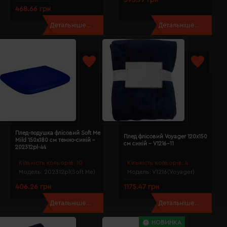
468.66 грн
Детальніше...
Детальніше...
Плед-подушка флісовий Soft Me
Плед флісовий Voyager 120х150
Mild 150х180 см темно-синій -
см синій - V1216-11
202312pl-44
Кількість кольорів:
10
Кількість кольорів:
4
Модель:
202312pl(Soft Me)
Модель:
V1216(Voyager)
406.26 грн
1175.47 грн
Детальніше...
Детальніше...
НОВИНКА