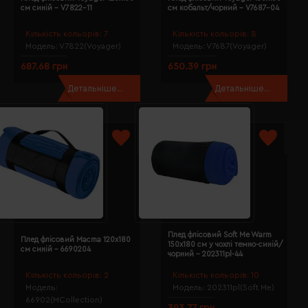
см синій - V7822-11
см кобальт/чорний - V7687-04
Кількість кольорів:
7
Кількість кольорів:
8
Модель:
V7822(Voyager)
Модель:
V7687(Voyager)
687.68 грн
650.39 грн
Детальніше...
Детальніше...
Плед флісовий Soft Me Warm
Плед флісовий Macma 120х180
150х180 см у чохлі темно-синій/
см синій - 6690204
чорний - 202311pl-44
Кількість кольорів:
2
Кількість кольорів:
10
Модель:
Модель:
202311pl(Soft Me)
66902(MCollection)
393.77 грн