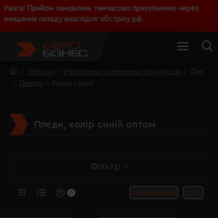
Увага! Прийом замовлень тимчасово призупинено через
знищення складу внаслідок обстрілу рф.
Товари
Рекламно-сувенірна продукція
Дім
Пледи
Колір синій
Пледи, колір синій оптом
Фільтр
0