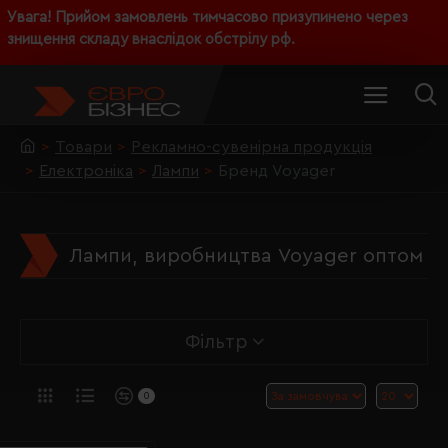
Увага! Прийом замовлень тимчасово призупинено через
знищення складу внаслідок обстрілу рф.
Товари
Рекламно-сувенірна продукція
Електроніка
Лампи
Бренд Voyager
Лампи, виробництва Voyager оптом
Фільтр
0