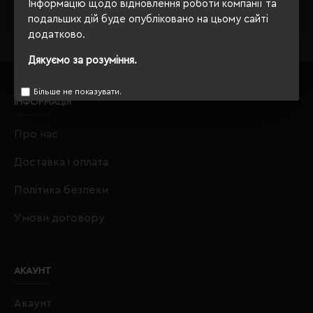
crm@eurobusiness.com.ua,
Інформацію щодо відновлення роботи компанії та
подальших дій буде опубліковано на цьому сайті
додатково.
Дякуємо за розуміння.
Більше не показувати.
ІНФОРМАЦІЯ
Про нас
Доставка і оплата
Політика безпеки
Умови договору
АКАУНТ
Акаунт