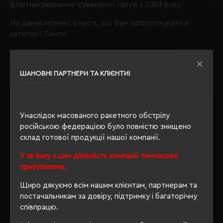
флагман рекламно-сувенірної галузі з 2003 року.
На даний момент у нас є, що Вам запропонувати в
категорії Лампи.
Лампи
виробника Voyager;
ШАНОВНІ ПАРТНЕРИ ТА КЛІЄНТИ!
Звертаємо Вашу увагу, що з таким набором параметрів,
кількість даного товару
залишилося 1
.
Також Ви можете зателефонувати нам по телефону
Унаслідок масованого ракетного обстрілу
+380444928603
, і наші менеджери із задоволенням
російською федерацією було повністю знищено
проконсультують і підберуть для Вас оптимальний
склад готової продукції нашої компанії.
варіант.
У зв'язку з цим діяльність компанії тимчасово
Обираючи продукцію в нашому інтернет-магазині, Ви
призупинена.
завжди будете впевнені в якості придбаного товару, а
ми завжди будемо раді бачити Вас знову.
Щиро дякуємо всім нашим клієнтам, партнерам та
постачальникам за довіру, підтримку і багаторічну
Завжди Ваш
"Євробізнес Україна"
, вулиця Київська, 97,
співпрацю.
Софіївська Борщагівка, Київська обл., 08131,