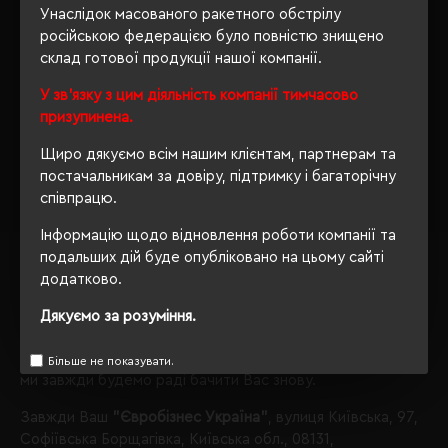
Унаслідок масованого ракетного обстрілу
флагман рекламно-сувенірної галузі з 2003 року.
російською федерацією було повністю знищено
На даний момент у нас є, що Вам запропонувати в
склад готової продукції нашої компанії.
категорії Лампи.
У зв'язку з цим діяльність компанії тимчасово
призупинена.
Лампи
група нанесення шовкографія;
Щиро дякуємо всім нашим клієнтам, партнерам та
Звертаємо Вашу увагу, що з таким набором параметрів,
постачальникам за довіру, підтримку і багаторічну
кількість даного товару
залишилося 4
.
співпрацю.
Також Ви можете зателефонувати нам по телефону
Інформацію щодо відновлення роботи компанії та
+380444928603
, і наші менеджери із задоволенням
подальших дій буде опубліковано на цьому сайті
проконсультують і підберуть для Вас оптимальний
додатково.
варіант.
Дякуємо за розуміння.
Обираючи продукцію в нашому інтернет-магазині, Ви
завжди будете впевнені в якості придбаного товару, а
Більше не показувати.
ми завжди будемо раді бачити Вас знову.
Завжди Ваш
"Євробізнес Україна"
, вулиця Київська, 97,
Софіївська Борщагівка, Київська обл., 08131,