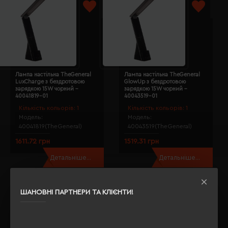
Лампа настільна TheGeneral
Лампа настільна TheGeneral
LuxCharge з бездротовою
GlowUp з бездротовою
зарядкою 15W чорний -
зарядкою 15W чорний -
40041819-01
40043519-01
Кількість кольорів:
1
Кількість кольорів:
1
Модель:
Модель:
40041819(TheGeneral)
40043519(TheGeneral)
1611.72 грн
1519.31 грн
Детальніше...
Детальніше...
Показано з 1 по 4 із 4 (1 сторінок)
Де купити Лампи група нанесення шовкографія;
ШАНОВНІ ПАРТНЕРИ ТА КЛІЄНТИ!
оптом?
Якщо Ви задавали собі таке питання, то Ви правильно
вибрали
Євробізнес Україна
- наш інтернет-магазин -