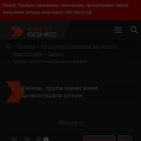
Увага! Прийом замовлень тимчасово призупинено через
знищення складу внаслідок обстрілу рф.
Товари
Рекламно-сувенірна продукція
Електроніка
Лампи
Група нанесення Шовкографія
Лампи, група нанесення
шовкографія оптом
Фільтр
0