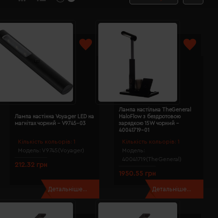
Лампа настільна TheGeneral
Лампа настінна Voyager LED на
HaloFlow з бездротовою
магнітах чорний - V9745-03
зарядкою 15W чорний -
40041719-01
Кількість кольорів:
1
Кількість кольорів:
1
Модель:
V9745(Voyager)
Модель:
40041719(TheGeneral)
212.32 грн
1950.55 грн
Детальніше...
Детальніше...