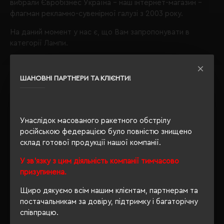
вибрали
Євробізнес Україна
- наш інтернет-магазин -
флагман рекламно-сувенірної галузі з 2003 року.
На даний момент у нас є, що Вам запропонувати в
категорії Лампи.
Лампи
колір сірий;
ШАНОВНІ ПАРТНЕРИ ТА КЛІЄНТИ!
Звертаємо Вашу увагу, що з таким набором параметрів,
кількість даного товару
залишилося 2
.
Також Ви можете зателефонувати нам по телефону
Унаслідок масованого ракетного обстрілу
+380444928603
, і наші менеджери із задоволенням
російською федерацією було повністю знищено
проконсультують і підберуть для Вас оптимальний
склад готової продукції нашої компанії.
варіант.
У зв'язку з цим діяльність компанії тимчасово
Обираючи продукцію в нашому інтернет-магазині, Ви
призупинена.
завжди будете впевнені в якості придбаного товару, а
Щиро дякуємо всім нашим клієнтам, партнерам та
ми завжди будемо раді бачити Вас знову.
постачальникам за довіру, підтримку і багаторічну
Завжди Ваш
"Євробізнес Україна"
, вулиця Київська, 97,
співпрацю.
Софіївська Борщагівка, Київська обл., 08131,