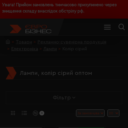
Увага! Прийом замовлень тимчасово призупинено через
знищення складу внаслідок обстрілу рф.
Товари
Рекламно-сувенірна продукція
Електроніка
Лампи
Колір сірий
Лампи, колір сірий оптом
Фільтр
0