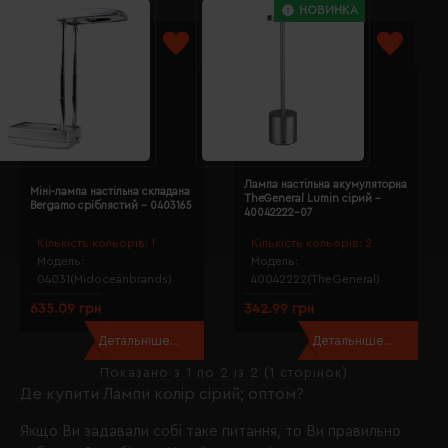
НОВИНКА
Лампа настільна акумуляторна
Міні-лампа настільна складана
TheGeneral Lumin сірий -
Bergamo сріблястий - 0403165
40042222-07
Кількість кольорів:
1
Кількість кольорів:
2
Модель:
Модель:
04031(Midoceanbrands)
40042222(TheGeneral)
635.09 грн
342.99 грн
Детальніше...
Детальніше...
Показано з 1 по 2 із 2 (1 сторінок)
Де купити Лампи колір сірий; оптом?
Якщо Ви задавали собі таке питання, то Ви правильно