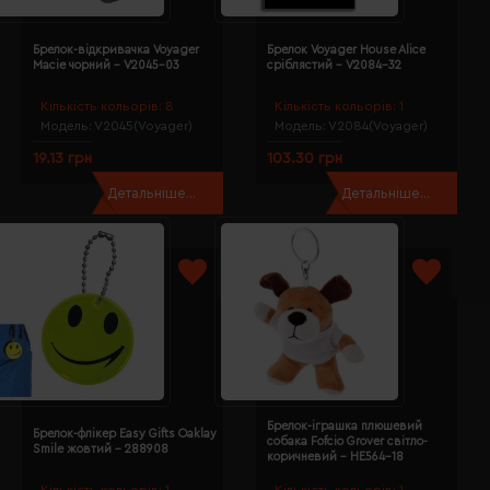
Брелок-відкривачка Voyager
Брелок Voyager House Alice
Macie чорний - V2045-03
сріблястий - V2084-32
Кількість кольорів:
8
Кількість кольорів:
1
Модель:
V2045(Voyager)
Модель:
V2084(Voyager)
19.13 грн
103.30 грн
Детальніше...
Детальніше...
Брелок-іграшка плюшевий
Брелок-флікер Easy Gifts Oaklay
собака Fofcio Grover світло-
Smile жовтий - 288908
коричневий - HE564-18
Кількість кольорів:
1
Кількість кольорів:
1