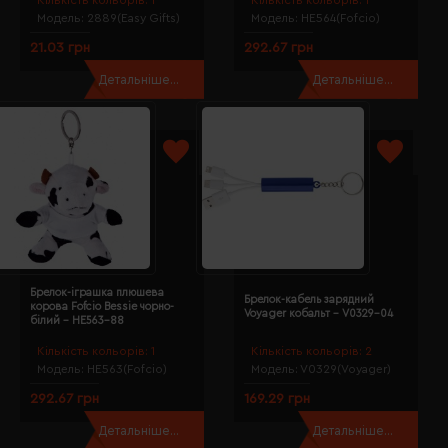
Модель:
2889(Easy Gifts)
Модель:
HE564(Fofcio)
21.03 грн
292.67 грн
Детальніше...
Детальніше...
Брелок-іграшка плюшева
Брелок-кабель зарядний
корова Fofcio Bessie чорно-
Voyager кобальт - V0329-04
білий - HE563-88
Кількість кольорів:
1
Кількість кольорів:
2
Модель:
HE563(Fofcio)
Модель:
V0329(Voyager)
292.67 грн
169.29 грн
Детальніше...
Детальніше...