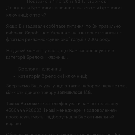
Показано з 1 по 20 із 82 (5 сторінок)
Де купити Брелоки і ключниці категорія брелоки і
ключниці; оптом?
Якщо Ви задавали собі таке питання, то Ви правильно
вибрали
Євробізнес Україна
- наш інтернет-магазин -
флагман рекламно-сувенірної галузі з 2003 року.
На даний момент у нас є, що Вам запропонувати в
категорії Брелоки і ключниці.
Брелоки і ключниці
категорія брелоки і ключниці;
Звертаємо Вашу увагу, що з таким набором параметрів,
кількість даного товару
залишилося 148
.
Також Ви можете зателефонувати нам по телефону
+380444928603
, і наші менеджери із задоволенням
проконсультують і підберуть для Вас оптимальний
варіант.
Обираючи продукцію в нашому інтернет-магазині, Ви