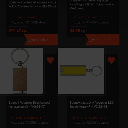
Брелок-поплавок Voyager
Брелок-іграшка плюшева вівця
Floating sailboat біло-синій -
Fofcio Colleen білий - HE739-02
V7465-42
Кількість кольорів:
1
Кількість кольорів:
1
Модель:
HE739(Fofcio)
Модель:
V7465(Voyager)
292.67 грн
36.35 грн
Детальніше...
Детальніше...
Брелок Voyager Beechwood
Брелок-ліхтарик Voyager LED
натуральний - V0635-17
Jesse жовтий - V2122-08
Кількість кольорів:
1
Кількість кольорів:
6
Модель:
V0635(Voyager)
Модель:
V2122(Voyager)