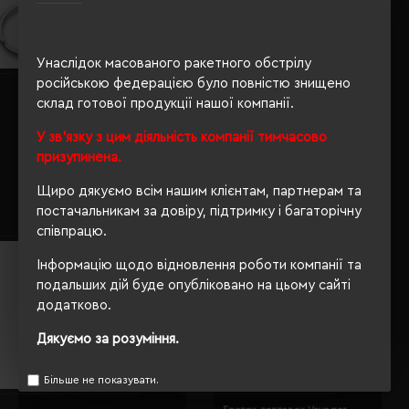
Унаслідок масованого ракетного обстрілу
російською федерацією було повністю знищено
Брелок-іграшка плюшевий
Брелок Voyager Preston чорний
склад готової продукції нашої компанії.
ведмедик Fofcio Davis білий -
- V4790-03
HE690-02
У зв'язку з цим діяльність компанії тимчасово
Кількість кольорів:
8
Кількість кольорів:
1
призупинена.
Модель:
V4790(Voyager)
Модель:
HE690(Fofcio)
84.18 грн
292.67 грн
Щиро дякуємо всім нашим клієнтам, партнерам та
постачальникам за довіру, підтримку і багаторічну
Детальніше...
Детальніше...
співпрацю.
Інформацію щодо відновлення роботи компанії та
подальших дій буде опубліковано на цьому сайті
додатково.
Дякуємо за розуміння.
Більше не показувати.