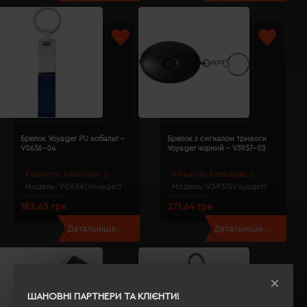
Брелок Voyager PU кобальт -
Брелок з сигналом тривоги
V0636-04
Voyager чорний - V3937-03
Кількість кольорів:
2
Кількість кольорів:
2
Модель:
V0636(Voyager)
Модель:
V3937(Voyager)
183.63 грн
271.64 грн
Детальніше...
Детальніше...
ШАНОВНІ ПАРТНЕРИ ТА КЛІЄНТИ!