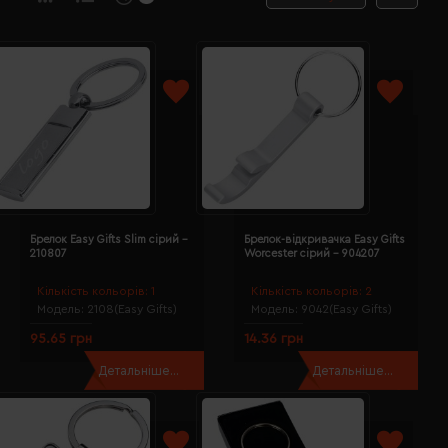
Брелок Easy Gifts Slim сірий -
Брелок-відкривачка Easy Gifts
210807
Worcester сірий - 904207
Кількість кольорів:
1
Кількість кольорів:
2
Модель:
2108(Easy Gifts)
Модель:
9042(Easy Gifts)
95.65 грн
14.36 грн
Детальніше...
Детальніше...