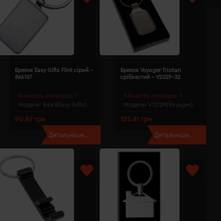
Брелок Easy Gifts Flint сірий -
Брелок Voyager Tristian
866107
сріблястий - V2029-32
Кількість кольорів:
1
Кількість кольорів:
1
Модель:
8661(Easy Gifts)
Модель:
V2029(Voyager)
90.87 грн
135.81 грн
Детальніше...
Детальніше...