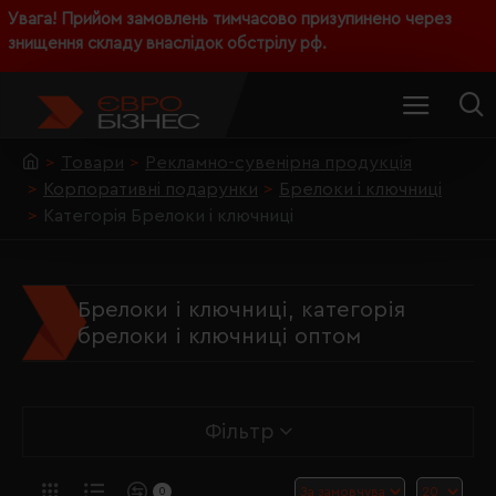
Увага! Прийом замовлень тимчасово призупинено через
знищення складу внаслідок обстрілу рф.
Товари
Рекламно-сувенірна продукція
Корпоративні подарунки
Брелоки і ключниці
Категорія Брелоки і ключниці
Брелоки і ключниці, категорія
брелоки і ключниці оптом
Фільтр
0