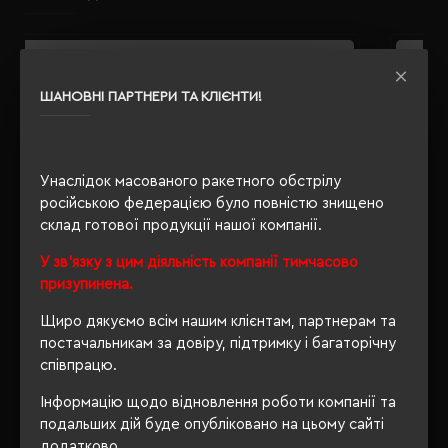
ШАНОВНІ ПАРТНЕРИ ТА КЛІЄНТИ!
Унаслідок масованого ракетного обстрілу
російською федерацією було повністю знищено
склад готової продукції нашої компанії.
У зв'язку з цим діяльність компанії тимчасово
призупинена.
Щиро дякуємо всім нашим клієнтам, партнерам та
постачальникам за довіру, підтримку і багаторічну
співпрацю.
Інформацію щодо відновлення роботи компанії та
подальших дій буде опубліковано на цьому сайті
Брелок 3в1 Voyager Shop сріблястий - V0290-32
Б
додатково.