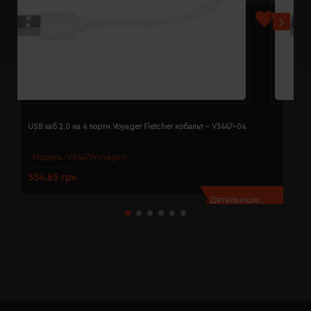
USB хаб 2.0 на 4 порти Voyager Fletcher кобальт - V3447-04
U
Модель:
V3447(Voyager)
354.85 грн
3
Детальніше...