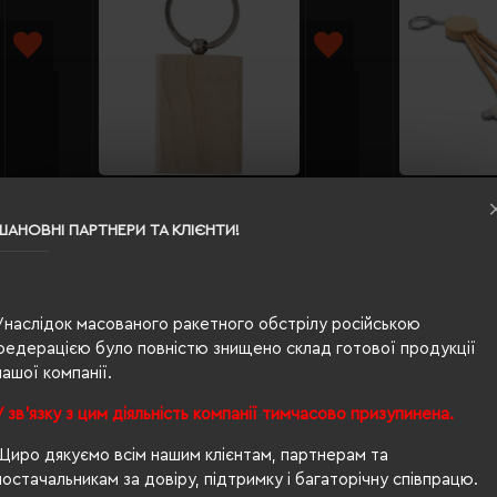
Брелок Voyager Wooden
Брелок-
натуральний - V0550-17
Antez Co
ШАНОВНІ ПАРТНЕРИ ТА КЛІЄНТИ!
Кількість кольорів:
1
Кількі
)
Модель:
V0550(Voyager)
Модел
46.86 грн
340.49
Унаслідок масованого ракетного обстрілу російською
федерацією було повністю знищено склад готової продукції
ІШЕ...
ДЕТАЛЬНІШЕ...
нашої компанії.
сторінок)
ючниці колір бежевий; оптом?
У зв'язку з цим діяльність компанії тимчасово призупинена.
ке питання, то Ви правильно вибрали
Євробізнес Україна
- наш 
Щиро дякуємо всім нашим клієнтам, партнерам та
постачальникам за довіру, підтримку і багаторічну співпрацю.