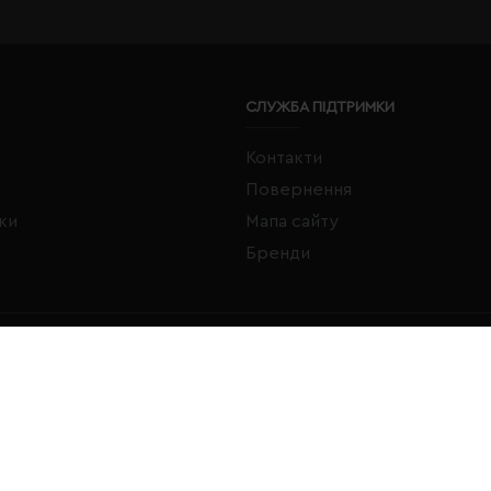
СЛУЖБА ПІДТРИМКИ
Контакти
Повернення
жки
Мапа сайту
Бренди
FACEBOOK
INSTAGRAM