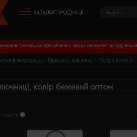
КАТАЛОГ ПРОДУКЦІЇ
амовлень тимчасово призупинено через знищення складу внаслі
ативні подарунки
Брелоки і ключниці
Колір бежевий
ключниці, колір бежевий оптом
 товарів
0