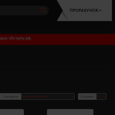
ПРОРАХУНОК >
док обстрілу рф.
Сортувати:
Показати