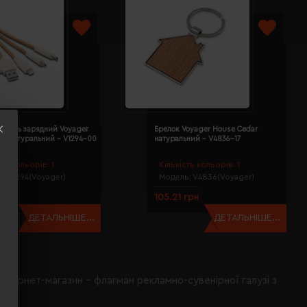
кабель зарядний Voyager
Брелок Voyager House Cedar
rk натуральний - V1294-00
натуральний - V4836-17
сть кольорів:
1
Кількість кольорів:
1
ь:
V1294(Voyager)
Модель:
V4836(Voyager)
 грн
105.21 грн
ДЕТАЛЬНІШЕ...
ДЕТАЛЬНІШЕ...
інтернет-магазин - флагман рекламно-сувенірної галузі з