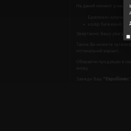
На даний момент у нас є, 
Брелоки і ключниці
колір бежевий;
Звертаємо Вашу увагу, що
Також Ви можете зателеф
оптимальний варіант.
Обираючи продукцію в наш
знову.
Завжди Ваш
"Євробізнес 