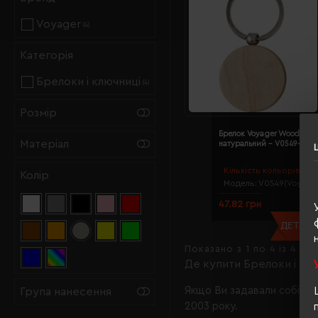
Voyager
(4)
Категорія
Брелоки і ключниці
(4)
Розмір
Брелок Voyager Wooden
Матеріал
натуральний - V0549-17
Кількість кольорів:
1
Колір
Модель:
V0549(Voyager
47.82 грн
ДЕТАЛЬН
Показано з 1 по 4 із 4 (1 
Де купити Брелоки і кл
Якщо Ви задавали собі та
Група нанесення
2003 року.