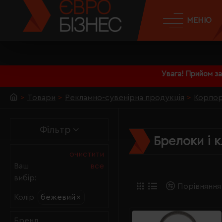
МЕНЮ
Увага! Прийом з
Товари
Рекламно-сувенірна продукція
Корпор
Фільтр
Брелоки і 
очистити
Ваш
все
вибір:
Порівняння
бежевий
×
Колір
Бренд