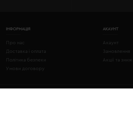
ІНФОРМАЦІЯ
АКАУНТ
Про нас
Акаунт
Доставка і оплата
Замовлення
Політика безпеки
Акції та зни
Умови договору
Copyright © 2020–2026 Євробізнес Україна All Rights Reserved
LOGO ЄВРОБІЗНЕС УКРАЇНА