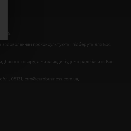
ося 4
.
із задоволенням проконсультують і підберуть для Вас
ридбаного товару, а ми завжди будемо раді бачити Вас
 обл., 08131, crm@eurobusiness.com.ua,