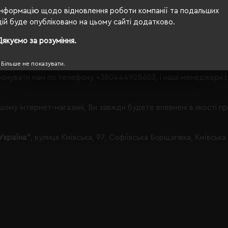
що Вам запропонувати в категорії Брелоки і ключниці.
Інформацію щодо відновлення роботи компанії та подальших
дій буде опубліковано на цьому сайті додатково.
Дякуємо за розуміння.
 з таким набором параметрів, кількість даного товару
залишил
Більше не показувати.
онувати нам по телефону
+380444928603
, і наші менеджери 
ому інтернет-магазині, Ви завжди будете впевнені в якості п
Україна"
, вулиця Київська, 97, Софіївська Борщагівка, Київська