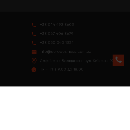
+38 044 492 8603
+38 067 406 8679
+38 050 040 1324
info@eurobusiness.com.ua
Софіївська Борщагівка, вул. Київська 97
Пн - Пт з 9.00 до 18.00
YOUTUBE
ПРЕЗЕНТАЦІЯ 