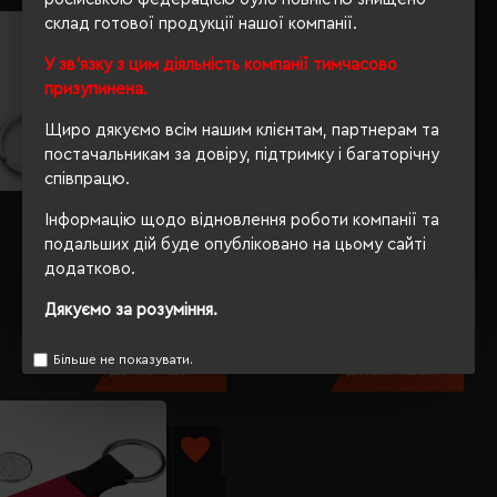
склад готової продукції нашої компанії.
У зв'язку з цим діяльність компанії тимчасово
призупинена.
Щиро дякуємо всім нашим клієнтам, партнерам та
постачальникам за довіру, підтримку і багаторічну
співпрацю.
Інформацію щодо відновлення роботи компанії та
Брелок Voyager Preston
Брелок-відкривачка Voyager
червоний - V4790-05
Recycled червоний - V1102-05
подальших дій буде опубліковано на цьому сайті
додатково.
Кількість кольорів:
8
Кількість кольорів:
5
Модель:
V4790(Voyager)
Модель:
V1102(Voyager)
Дякуємо за розуміння.
84.18 грн
22.00 грн
Більше не показувати.
Детальніше...
Детальніше...