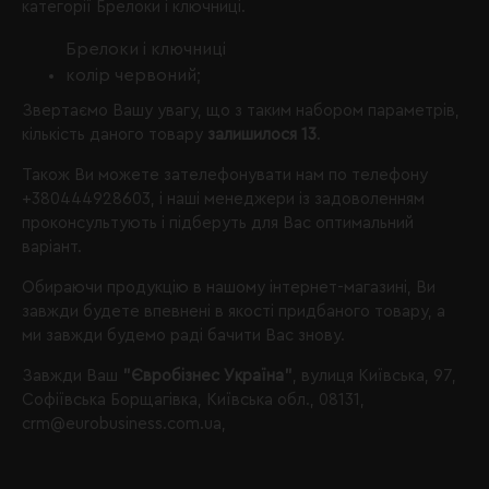
категорії Брелоки і ключниці.
Брелоки і ключниці
колір червоний;
Звертаємо Вашу увагу, що з таким набором параметрів,
кількість даного товару
залишилося 13
.
Також Ви можете зателефонувати нам по телефону
+380444928603
, і наші менеджери із задоволенням
проконсультують і підберуть для Вас оптимальний
варіант.
Обираючи продукцію в нашому інтернет-магазині, Ви
завжди будете впевнені в якості придбаного товару, а
ми завжди будемо раді бачити Вас знову.
Завжди Ваш
"Євробізнес Україна"
, вулиця Київська, 97,
Софіївська Борщагівка, Київська обл., 08131,
crm@eurobusiness.com.ua,