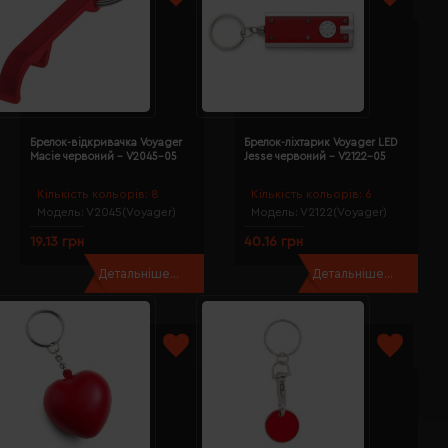
Брелок-відкривачка Voyager
Брелок-ліхтарик Voyager LED
Macie червоний - V2045-05
Jesse червоний - V2122-05
Кількість кольорів:
8
Кількість кольорів:
6
Модель:
V2045(Voyager)
Модель:
V2122(Voyager)
19.13 грн
40.16 грн
Детальніше...
Детальніше...