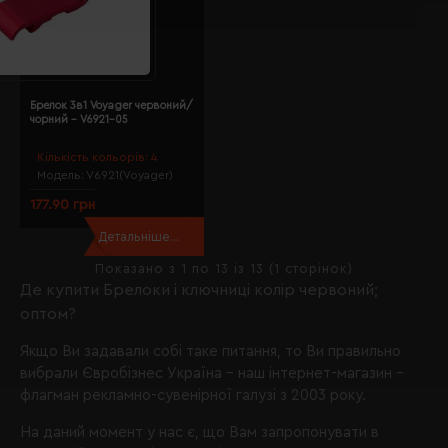
Брелок 3в1 Voyager червоний/
чорний - V6921-05
Кількість кольорів:
4
Модель:
V6921(Voyager)
177.90 грн
Детальніше...
Показано з 1 по 13 із 13 (1 сторінок)
Де купити Брелоки і ключниці колір червоний;
оптом?
Якщо Ви задавали собі таке питання, то Ви правильно
вибрали
Євробізнес Україна
- наш інтернет-магазин -
флагман рекламно-сувенірної галузі з 2003 року.
На даний момент у нас є, що Вам запропонувати в