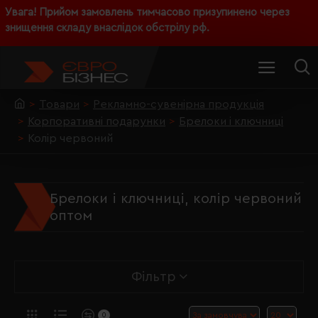
Увага! Прийом замовлень тимчасово призупинено через
знищення складу внаслідок обстрілу рф.
Товари
Рекламно-сувенірна продукція
Корпоративні подарунки
Брелоки і ключниці
Колір червоний
Брелоки і ключниці, колір червоний
оптом
Фільтр
0