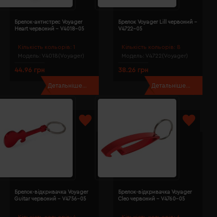
Брелок-антистрес Voyager
Брелок Voyager Lill червоний -
Heart червоний - V4018-05
V4722-05
Кількість кольорів:
1
Кількість кольорів:
8
Модель:
V4018(Voyager)
Модель:
V4722(Voyager)
44.96 грн
38.26 грн
Детальніше...
Детальніше...
Брелок-відкривачка Voyager
Брелок-відкривачка Voyager
Guitar червоний - V4756-05
Cleo червоний - V4760-05
Кількість кольорів:
4
Кількість кольорів:
6