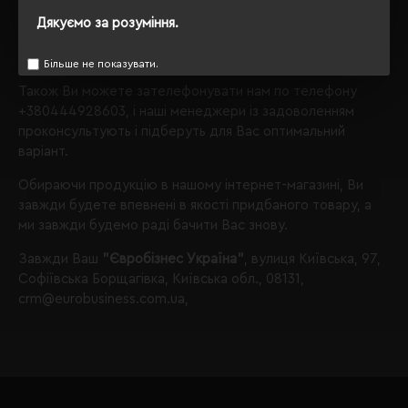
колір рожевий;
Дякуємо за розуміння.
Звертаємо Вашу увагу, що з таким набором параметрів,
кількість даного товару
залишилося 5
.
Більше не показувати.
Також Ви можете зателефонувати нам по телефону
+380444928603
, і наші менеджери із задоволенням
проконсультують і підберуть для Вас оптимальний
варіант.
Обираючи продукцію в нашому інтернет-магазині, Ви
завжди будете впевнені в якості придбаного товару, а
ми завжди будемо раді бачити Вас знову.
Завжди Ваш
"Євробізнес Україна"
, вулиця Київська, 97,
Софіївська Борщагівка, Київська обл., 08131,
crm@eurobusiness.com.ua,