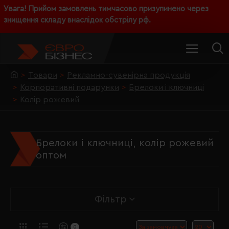
Увага! Прийом замовлень тимчасово призупинено через
знищення складу внаслідок обстрілу рф.
Товари
Рекламно-сувенірна продукція
Корпоративні подарунки
Брелоки і ключниці
Колір рожевий
Брелоки і ключниці, колір рожевий
оптом
Фільтр
0