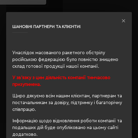
Карабін-брелок Voyager фуксія
- V0538-31
ШАНОВНІ ПАРТНЕРИ ТА КЛІЄНТИ!
Кількість кольорів:
7
Модель:
V0538(Voyager)
19.13 грн
Унаслідок масованого ракетного обстрілу
Детальніше...
російською федерацією було повністю знищено
Показано з 1 по 5 із 5 (1 сторінок)
склад готової продукції нашої компанії.
Де купити Брелоки і ключниці колір рожевий;
У зв'язку з цим діяльність компанії тимчасово
оптом?
призупинена.
Якщо Ви задавали собі таке питання, то Ви правильно
Щиро дякуємо всім нашим клієнтам, партнерам та
вибрали
Євробізнес Україна
- наш інтернет-магазин -
постачальникам за довіру, підтримку і багаторічну
флагман рекламно-сувенірної галузі з 2003 року.
співпрацю.
На даний момент у нас є, що Вам запропонувати в
Інформацію щодо відновлення роботи компанії та
категорії Брелоки і ключниці.
подальших дій буде опубліковано на цьому сайті
Брелоки і ключниці
додатково.