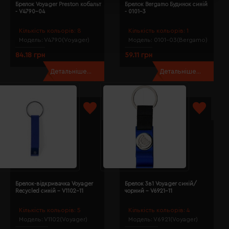
Брелок Voyager Preston кобальт
Брелок Bergamo Будинок синій
- V4790-04
- 0101-3
Кількість кольорів:
8
Кількість кольорів:
1
Модель:
V4790(Voyager)
Модель:
0101-03(Bergamo)
84.18 грн
59.11 грн
Детальніше...
Детальніше...
Брелок-відкривачка Voyager
Брелок 3в1 Voyager синій/
Recycled синій - V1102-11
чорний - V6921-11
Кількість кольорів:
5
Кількість кольорів:
4
Модель:
V1102(Voyager)
Модель:
V6921(Voyager)