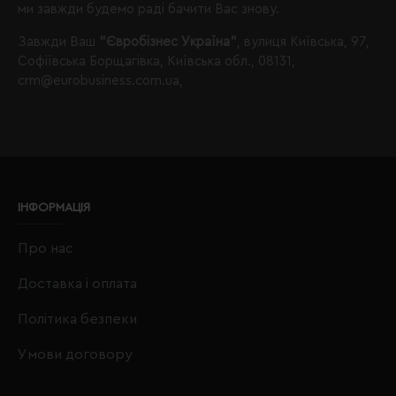
ми завжди будемо раді бачити Вас знову.
Завжди Ваш
"Євробізнес Україна"
, вулиця Київська, 97,
Софіївська Борщагівка, Київська обл., 08131,
crm@eurobusiness.com.ua,
ІНФОРМАЦІЯ
Про нас
Доставка і оплата
Політика безпеки
Умови договору