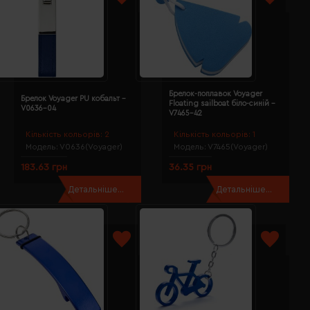
Брелок-поплавок Voyager
Брелок Voyager PU кобальт -
Floating sailboat біло-синій -
V0636-04
V7465-42
Кількість кольорів:
2
Кількість кольорів:
1
Модель:
V0636(Voyager)
Модель:
V7465(Voyager)
183.63 грн
36.35 грн
Детальніше...
Детальніше...