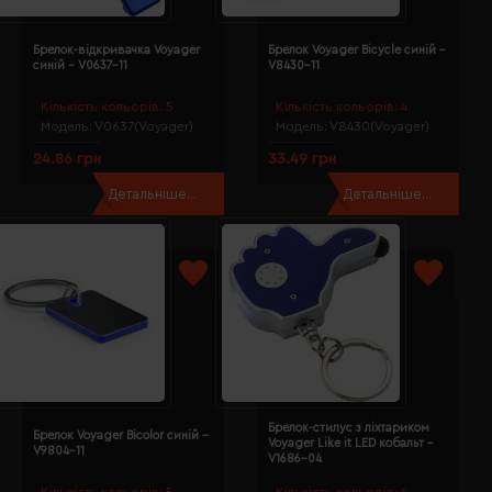
Брелок-відкривачка Voyager
Брелок Voyager Bicycle синій -
синій - V0637-11
V8430-11
Кількість кольорів:
5
Кількість кольорів:
4
Модель:
V0637(Voyager)
Модель:
V8430(Voyager)
24.86 грн
33.49 грн
Детальніше...
Детальніше...
Брелок-стилус з ліхтариком
Брелок Voyager Bicolor синій -
Voyager Like it LED кобальт -
V9804-11
V1686-04
Кількість кольорів:
5
Кількість кольорів:
4