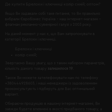
Де купити Брелоки і ключниці колір синій; оптом?
Якщо Ви задавали собі таке питання, то Ви правильно
вибрали
Євробізнес Україна
- наш інтернет-магазин -
флагман рекламно-сувенірної галузі з 2003 року.
На даний момент у нас є, що Вам запропонувати в
категорії Брелоки і ключниці.
Брелоки і ключниці
колір синій;
Звертаємо Вашу увагу, що з таким набором параметрів,
кількість даного товару
залишилося 19
.
Також Ви можете зателефонувати нам по телефону
+380444928603
, і наші менеджери із задоволенням
проконсультують і підберуть для Вас оптимальний
варіант.
Обираючи продукцію в нашому інтернет-магазині, Ви
завжди будете впевнені в якості придбаного товару, а