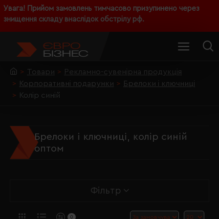
Увага! Прийом замовлень тимчасово призупинено через
знищення складу внаслідок обстрілу рф.
Товари
Рекламно-сувенірна продукція
Корпоративні подарунки
Брелоки і ключниці
Колір синій
Брелоки і ключниці, колір синій
оптом
Фільтр
0