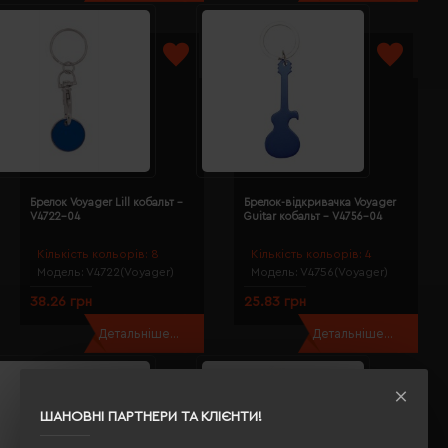
Брелок Voyager Lill кобальт -
Брелок-відкривачка Voyager
V4722-04
Guitar кобальт - V4756-04
Кількість кольорів:
8
Кількість кольорів:
4
Модель:
V4722(Voyager)
Модель:
V4756(Voyager)
38.26 грн
25.83 грн
Детальніше...
Детальніше...
ШАНОВНІ ПАРТНЕРИ ТА КЛІЄНТИ!