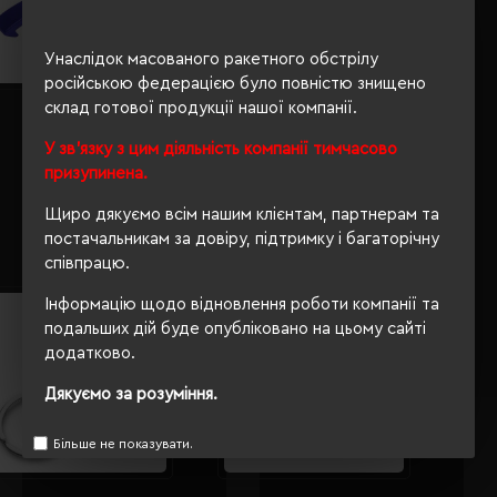
Унаслідок масованого ракетного обстрілу
російською федерацією було повністю знищено
склад готової продукції нашої компанії.
Брелок-відкривачка Voyager
Брелок Voyager Color кобальт -
Cleo кобальт - V4760-04
V4958-04
У зв'язку з цим діяльність компанії тимчасово
призупинена.
Кількість кольорів:
6
Кількість кольорів:
6
Модель:
V4760(Voyager)
Модель:
V4958(Voyager)
Щиро дякуємо всім нашим клієнтам, партнерам та
19.13 грн
25.83 грн
постачальникам за довіру, підтримку і багаторічну
співпрацю.
Детальніше...
Детальніше...
Інформацію щодо відновлення роботи компанії та
подальших дій буде опубліковано на цьому сайті
додатково.
Дякуємо за розуміння.
Більше не показувати.