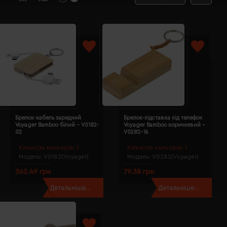
Брелок-кабель зарядний
Брелок-підставка під телефон
Voyager Bamboo білий - V0182-
Voyager Bamboo коричневий -
02
V0282-16
Кількість кольорів:
1
Кількість кольорів:
1
Модель:
V0182(Voyager)
Модель:
V0282(Voyager)
362.49 грн
79.38 грн
Детальніше...
Детальніше...