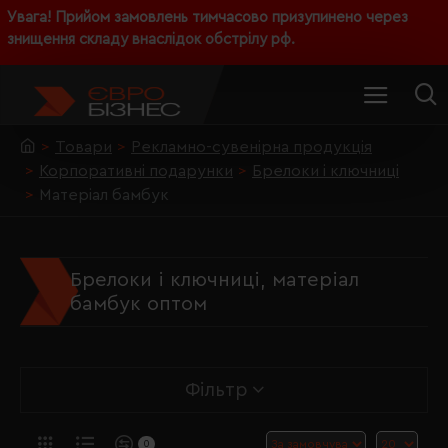
Увага! Прийом замовлень тимчасово призупинено через
знищення складу внаслідок обстрілу рф.
Товари
Рекламно-сувенірна продукція
Корпоративні подарунки
Брелоки і ключниці
Матеріал бамбук
Брелоки і ключниці, матеріал
бамбук оптом
Фільтр
0