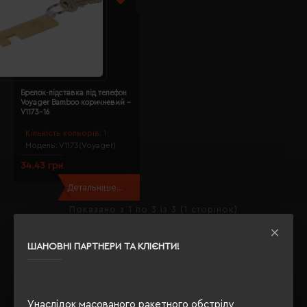
Брелок-підставка під телефон
Voyager Bamboo коричневий -
V1173-16
Кількість кольорів:
1
Модель:
V1173(Voyager)
34.43 грн
Детальніше...
Показано з 1 по 3 із 3 (1 сторінок)
Де купити Брелоки і ключниці матеріал бамбук;
оптом?
ШАНОВНІ ПАРТНЕРИ ТА КЛІЄНТИ!
Якщо Ви задавали собі таке питання, то Ви правильно
вибрали
Євробізнес Україна
- наш інтернет-магазин -
флагман рекламно-сувенірної галузі з 2003 року.
Унаслідок масованого ракетного обстрілу