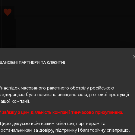
oyager
 V1294-00
ШАНОВНІ ПАРТНЕРИ ТА КЛІЄНТИ!
)
Унаслідок масованого ракетного обстрілу російською
федерацією було повністю знищено склад готової продукції
ІШЕ...
нашої компанії.
торінок)
ючниці матеріал корок; оптом?
У зв'язку з цим діяльність компанії тимчасово призупинена.
ке питання, то Ви правильно вибрали
Євробізнес Україна
- наш 
Щиро дякуємо всім нашим клієнтам, партнерам та
постачальникам за довіру, підтримку і багаторічну співпрацю.