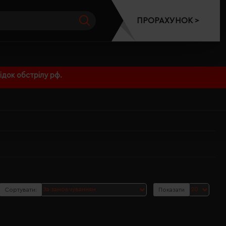
ПРОРАХУНОК >
док обстрілу рф.
Сортувати:
Показати