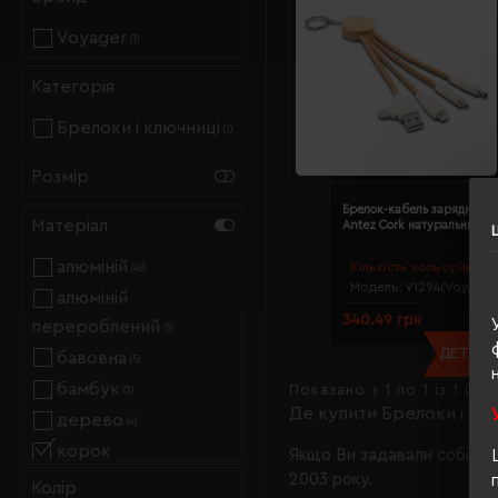
Voyager
(1)
Категорія
Брелоки і ключниці
(1)
Розмір
Брелок-кабель зарядний V
Матеріал
Antez Cork натуральний -
алюміній
Кількість кольорів:
1
(48)
Модель:
V1294(Voyager
алюміній
340.49 грн
перероблений
(5)
ДЕТАЛЬН
бавовна
(5)
бамбук
Показано з 1 по 1 із 1 (1 с
(3)
Де купити Брелоки і кл
дерево
(4)
корок
Якщо Ви задавали собі та
2003 року.
метал
Колір
(39)