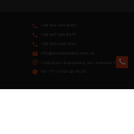
+38 044 492 8603
+38 067 406 8679
+38 050 040 1324
info@eurobusiness.com.ua
Софіївська Борщагівка, вул. Київська 97
Пн - Пт з 9.00 до 18.00
YOUTUBE
ПРЕЗЕНТАЦІЯ 