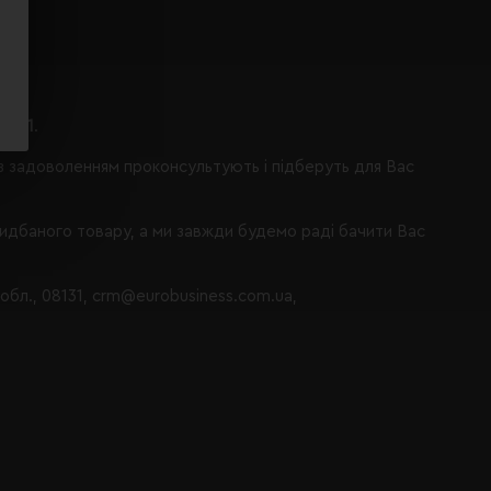
ося 1
.
із задоволенням проконсультують і підберуть для Вас
ридбаного товару, а ми завжди будемо раді бачити Вас
 обл., 08131, crm@eurobusiness.com.ua,