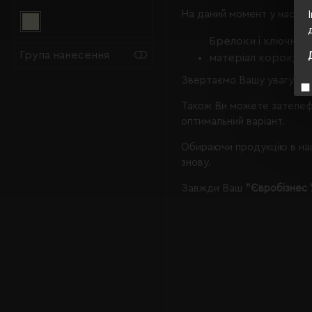
нейлон
(1)
На даний момент у нас є, 
нержавіюча сталь
(6)
Брелоки і ключниці
пінополіуретан
(1)
Група нанесення
матеріал корок;
пластик
(23)
Звертаємо Вашу увагу, що
поліестер
(27)
Також Ви можете зателеф
поліуретан
(3)
оптимальний варіант.
шкіра синтетична
(4)
Обираючи продукцію в наш
знову.
Завжди Ваш
"Євробізнес 