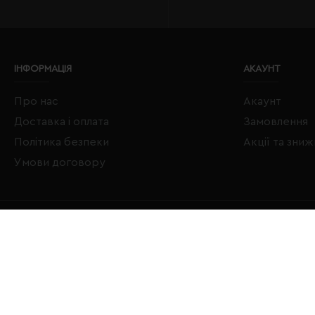
ІНФОРМАЦІЯ
АКАУНТ
Про нас
Акаунт
Доставка і оплата
Замовлення
Політика безпеки
Акції та зни
Умови договору
Copyright © 2020–2026 Євробізнес Україна All Rights Reserved
LOGO ЄВРОБІЗНЕС УКРАЇНА