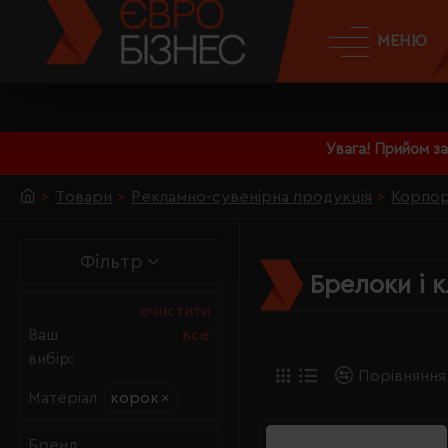
МЕНЮ
Увага! Прийом з
Товари
Рекламно-сувенірна продукція
Корпор
Фільтр
Брелоки і 
очистити
Ваш
все
вибір:
Порівняння
корок
×
Матеріал
Бренд