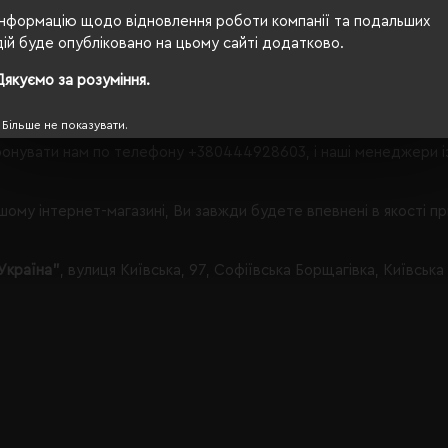
що Вам запропонувати в категорії Брелоки і ключниці.
Інформацію щодо відновлення роботи компанії та подальших
дій буде опубліковано на цьому сайті додатково.
Дякуємо за розуміння.
 з таким набором параметрів, кількість даного товару
залишил
Більше не показувати.
онувати нам по телефону
+380444928603
, і наші менеджери 
ому інтернет-магазині, Ви завжди будете впевнені в якості п
Україна"
, вулиця Київська, 97, Софіївська Борщагівка, Київська