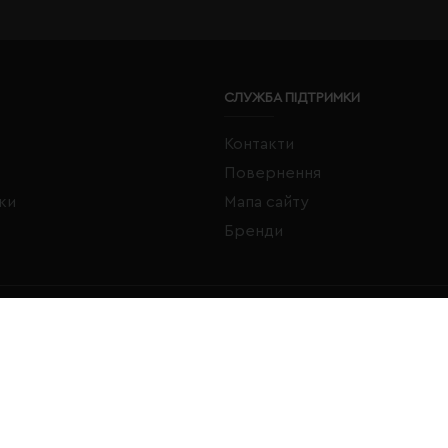
СЛУЖБА ПІДТРИМКИ
Контакти
Повернення
жки
Мапа сайту
Бренди
FACEBOOK
INSTAGRAM