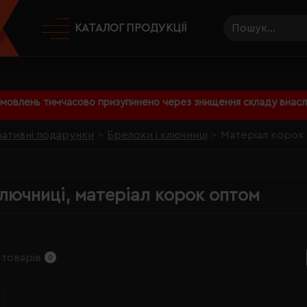
КАТАЛОГ ПРОДУКЦІЇ
амовлень тимчасово призупинено через знищення складу внаслі
ативні подарунки
Брелоки і ключниці
Матеріал корок
ключниці, матеріал корок оптом
 товарів
0