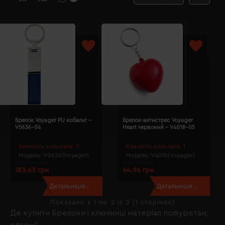
Брелок Voyager PU кобальт -
Брелок-антистрес Voyager
V0636-04
Heart червоний - V4018-05
Кількість кольорів:
2
Кількість кольорів:
1
Модель:
V0636(Voyager)
Модель:
V4018(Voyager)
183.63 грн
44.96 грн
Детальніше...
Детальніше...
Показано з 1 по 2 із 2 (1 сторінок)
Де купити Брелоки і ключниці матеріал поліуретан;
оптом?