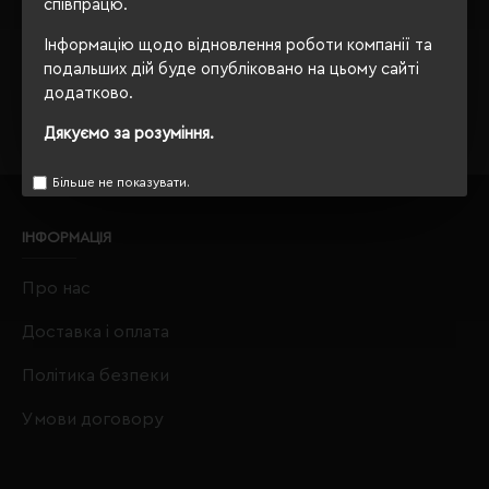
співпрацю.
Завжди Ваш
"Євробізнес Україна"
, вулиця Київська, 97,
Інформацію щодо відновлення роботи компанії та
Софіївська Борщагівка, Київська обл., 08131,
подальших дій буде опубліковано на цьому сайті
crm@eurobusiness.com.ua,
додатково.
Дякуємо за розуміння.
Більше не показувати.
ІНФОРМАЦІЯ
Про нас
Доставка і оплата
Політика безпеки
Умови договору