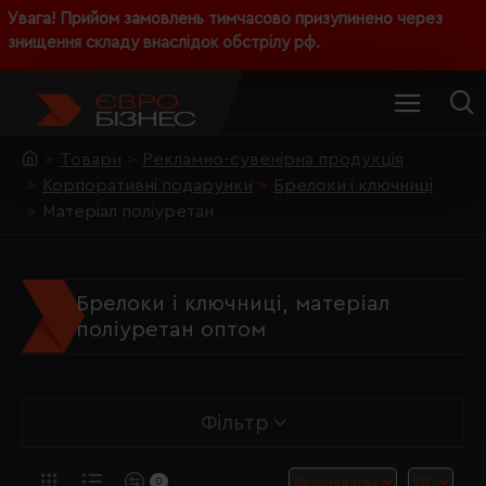
Увага! Прийом замовлень тимчасово призупинено через
знищення складу внаслідок обстрілу рф.
Товари
Рекламно-сувенірна продукція
Корпоративні подарунки
Брелоки і ключниці
Матеріал поліуретан
Брелоки і ключниці, матеріал
поліуретан оптом
Фільтр
0