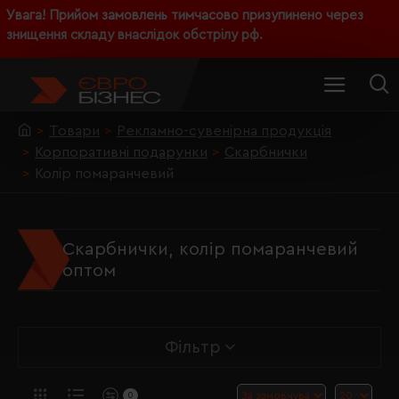
Увага! Прийом замовлень тимчасово призупинено через
знищення складу внаслідок обстрілу рф.
Товари
Рекламно-сувенірна продукція
Корпоративні подарунки
Скарбнички
Колір помаранчевий
Скарбнички, колір помаранчевий
оптом
Фільтр
0