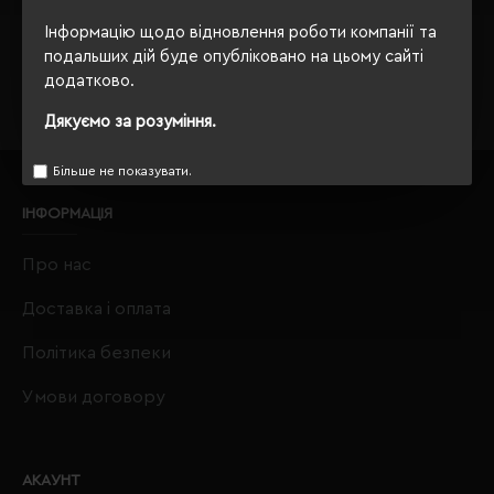
Завжди Ваш
"Євробізнес Україна"
, вулиця Київська, 97,
Софіївська Борщагівка, Київська обл., 08131,
Інформацію щодо відновлення роботи компанії та
crm@eurobusiness.com.ua,
подальших дій буде опубліковано на цьому сайті
додатково.
Дякуємо за розуміння.
Більше не показувати.
ІНФОРМАЦІЯ
Про нас
Доставка і оплата
Політика безпеки
Умови договору
АКАУНТ