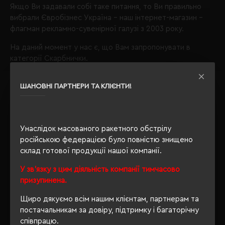
Якщо Ви задавали собі таке питання, то Ви правильно
вибрали
Євробізнес Україна
- наш інтернет-магазин -
флагман рекламно-сувенірної галузі з 2003 року.
На даний момент у нас є, що Вам запропонувати в
категорії Скарбнички.
Скарбнички
ШАНОВНІ ПАРТНЕРИ ТА КЛІЄНТИ!
колір помаранчевий;
Звертаємо Вашу увагу, що з таким набором параметрів,
кількість даного товару
залишилося 1
.
Унаслідок масованого ракетного обстрілу
Також Ви можете зателефонувати нам по телефону
російською федерацією було повністю знищено
+380444928603
, і наші менеджери із задоволенням
склад готової продукції нашої компанії.
проконсультують і підберуть для Вас оптимальний
варіант.
У зв'язку з цим діяльність компанії тимчасово
призупинена.
Обираючи продукцію в нашому інтернет-магазині, Ви
завжди будете впевнені в якості придбаного товару, а
Щиро дякуємо всім нашим клієнтам, партнерам та
ми завжди будемо раді бачити Вас знову.
постачальникам за довіру, підтримку і багаторічну
співпрацю.