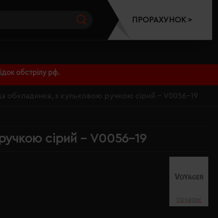
ПРОРАХУНОК >
док обстрілу рф.
рда обкладинка, з кульковою ручкою сірий - V0056-19
 ручкою сірий - V0056-19
Voyager