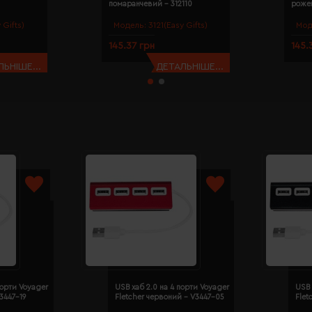
помаранчевий - 312110
рожев
 Gifts)
Модель:
3121(Easy Gifts)
Мод
145.37 грн
145.
ЬНІШЕ...
ДЕТАЛЬНІШЕ...
порти Voyager
USB хаб 2.0 на 4 порти Voyager
USB 
V3447-19
Fletcher червоний - V3447-05
Flet