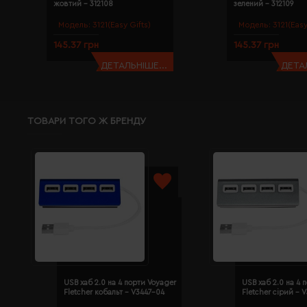
жовтий - 312108
зелений - 312109
Модель:
3121(Easy Gifts)
Модель:
3121(Easy
145.37 грн
145.37 грн
ДЕТАЛЬНІШЕ...
ДЕТАЛ
ТОВАРИ ТОГО Ж БРЕНДУ
USB хаб 2.0 на 4 порти Voyager
USB хаб 2.0 на 4 
Fletcher кобальт - V3447-04
Fletcher сірий - 