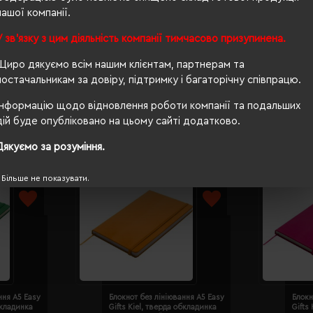
нашої компанії.
лінія
У зв'язку з цим діяльність компанії тимчасово призупинена.
тверда
Щиро дякуємо всім нашим клієнтам, партнерам та
постачальникам за довіру, підтримку і багаторічну співпрацю.
Інформацію щодо відновлення роботи компанії та подальших
дій буде опубліковано на цьому сайті додатково.
Дякуємо за розуміння.
Більше не показувати.
ння A5 Easy
Блокнот без лініювання A5 Easy
Блокн
бкладинка
Gifts Kiel, тверда обкладинка
Gifts