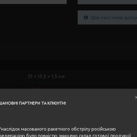
Для текстилю допус
21 x 15,5 x 1,5 см
сірий
папір, бавовна, корок, пшениця соломи
ШАНОВНІ ПАРТНЕРИ ТА КЛІЄНТИ!
п/е пакет
10 х 10 см
Унаслідок масованого ракетного обстрілу російською
федерацією було повністю знищено склад готової продукції
160