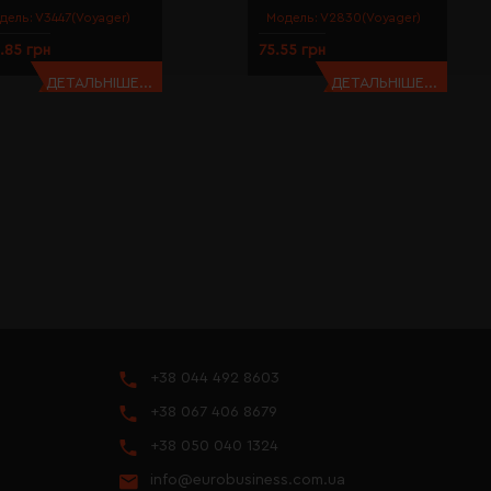
дель:
V3447(Voyager)
Модель:
V2830(Voyager)
.85 грн
75.55 грн
ДЕТАЛЬНІШЕ...
ДЕТАЛЬНІШЕ...
+38 044 492 8603
+38 067 406 8679
+38 050 040 1324
info@eurobusiness.com.ua