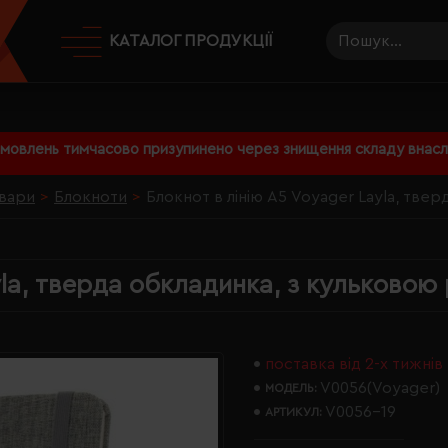
КАТАЛОГ ПРОДУКЦІЇ
амовлень тимчасово призупинено через знищення складу внаслі
вари
Блокноти
Блокнот в лінію А5 Voyager Layla, тве
yla, тверда обкладинка, з кульковою
поставка від 2-х тижнів
V0056(Voyager)
МОДЕЛЬ:
V0056-19
АРТИКУЛ: