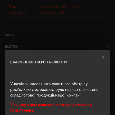
Тип
ударостійкий пластик,
корпусу
одностінний
ОПИС
ВІДГУКИ
ШАНОВНІ ПАРТНЕРИ ТА КЛІЄНТИ!
РЕКОМЕНДУЄМО
Унаслідок масованого ракетного обстрілу
російською федерацією було повністю знищено
склад готової продукції нашої компанії.
У зв'язку з цим діяльність компанії тимчасово
призупинена.