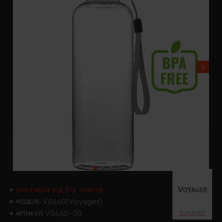
поставка від 2-х тижнів
V0660(Voyager)
МОДЕЛЬ:
Voyager
V0660-00
АРТИКУЛ: