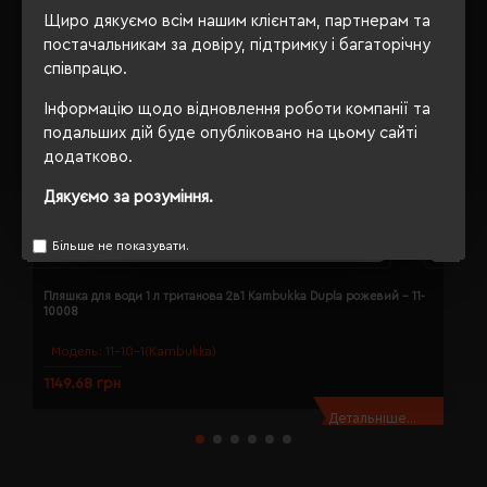
Щиро дякуємо всім нашим клієнтам, партнерам та
постачальникам за довіру, підтримку і багаторічну
співпрацю.
Інформацію щодо відновлення роботи компанії та
подальших дій буде опубліковано на цьому сайті
додатково.
Дякуємо за розуміння.
Більше не показувати.
Пляшка для води 1 л тританова 2в1 Kambukka Dupla рожевий - 11-
П
10008
1
Модель:
11-10-1(Kambukka)
1149.68 грн
1
Детальніше...