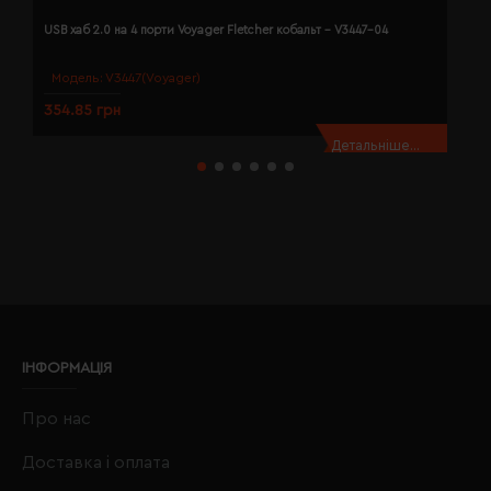
USB хаб 2.0 на 4 порти Voyager Fletcher кобальт - V3447-04
U
Модель:
V3447(Voyager)
354.85 грн
3
Детальніше...
ІНФОРМАЦІЯ
Про нас
Доставка і оплата