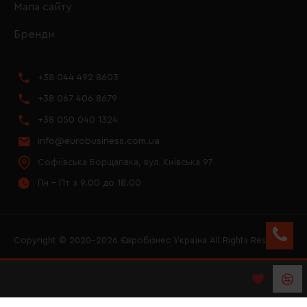
Мапа сайту
Бренди
+38 044 492 8603
+38 067 406 8679
+38 050 040 1324
info@eurobusiness.com.ua
Софіївська Борщагівка, вул. Київська 97
Пн - Пт з 9.00 до 18.00
Copyright © 2020–2026 Євробізнес Україна All Rights Reserved
FACEBOOK
INSTAGRAM
YOUTUBE
LOGO ЄВРОБІЗНЕС