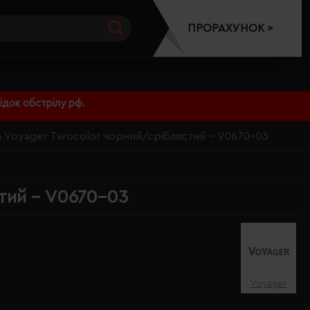
ПРОРАХУНОК >
док обстрілу рф.
 Voyager Twocolor чорний/сріблястий - V0670-03
тий - V0670-03
Voyager