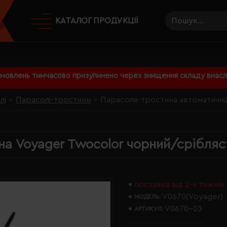
КАТАЛОГ ПРОДУКЦІЇ
амовлень тимчасово призупинено через знищення складу внаслі
лі
Парасолі-тростини
Парасоля-тростина автоматична
а Voyager Twocolor чорний/срібляс
поставка від 2-х тижнів
V0670(Voyager)
МОДЕЛЬ:
V0670-03
АРТИКУЛ: