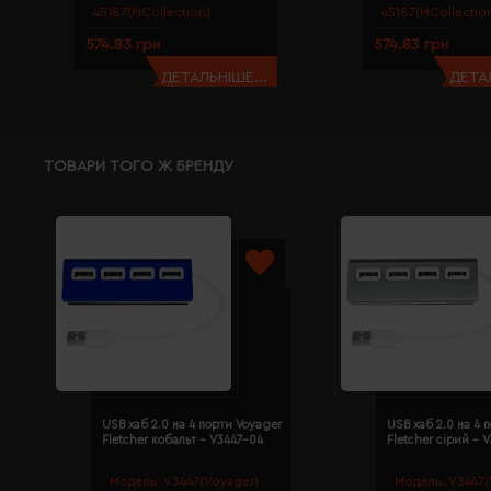
45187(MCollection)
45187(MCollectio
574.83 грн
574.83 грн
ДЕТАЛЬНІШЕ...
ДЕТАЛ
ТОВАРИ ТОГО Ж БРЕНДУ
USB хаб 2.0 на 4 порти Voyager
USB хаб 2.0 на 4 
Fletcher кобальт - V3447-04
Fletcher сірий - 
Модель:
V3447(Voyager)
Модель:
V3447(