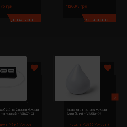
.95 грн
1120.95 грн
ДЕТАЛЬНІШЕ...
ДЕТАЛЬНІШЕ...
хаб 2.0 на 4 порти Voyager
Іграшка антистрес Voyager
cher чорний - V3447-03
Drop білий - V2830-02
дель:
V3447(Voyager)
Модель:
V2830(Voyager)