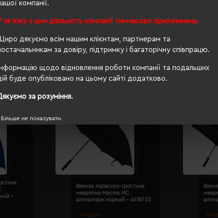
нашої компанії.
автомат
У зв'язку з цим діяльність компанії тимчасово призупинена.
Щиро дякуємо всім нашим клієнтам, партнерам та
постачальникам за довіру, підтримку і багаторічну співпрацю.
Інформацію щодо відновлення роботи компанії та подальших
дій буде опубліковано на цьому сайті додатково.
Дякуємо за розуміння.
Більше не показувати.
остина
Велика парасоля-тростина
Велик
C
механічна Macma MC
механ
ній -
антишторм чорний - 4518703
антиш
Модель:
Мод