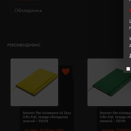
Обкладинка
РЕКОМЕНДУЄМО
Блокнот без лініювання A5 Easy
Блокнот без лініюва
Gifts Kiel, тверда обкладинка
Gifts Kiel, тверда о
жовтий - 312108
зелений - 312109
Модель:
3121(Easy Gifts)
Модель:
3121(Easy