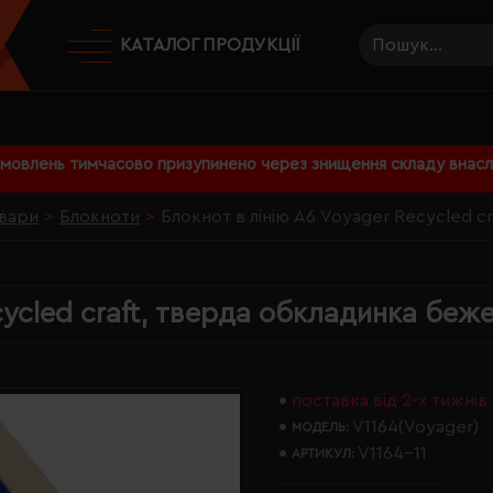
КАТАЛОГ ПРОДУКЦІЇ
амовлень тимчасово призупинено через знищення складу внаслі
вари
Блокноти
Блокнот в лінію А6 Voyager Recycled c
cycled craft, тверда обкладинка беже
поставка від 2-х тижнів
V1164(Voyager)
МОДЕЛЬ:
V1164-11
АРТИКУЛ: