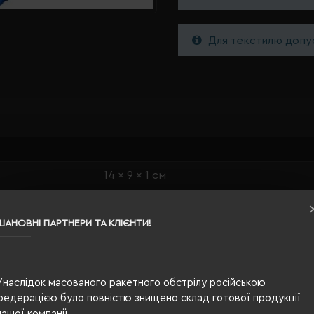
Для текстилю допус
14 x 9 x 1 см
бежевий/синій
ШАНОВНІ ПАРТНЕРИ ТА КЛІЄНТИ!
поліестер, гума, папір
5 х 5 см, 5 х 8 см, 7 х 12 см
Унаслідок масованого ракетного обстрілу російською
320
федерацією було повністю знищено склад готової продукції
лінія
нашої компанії.