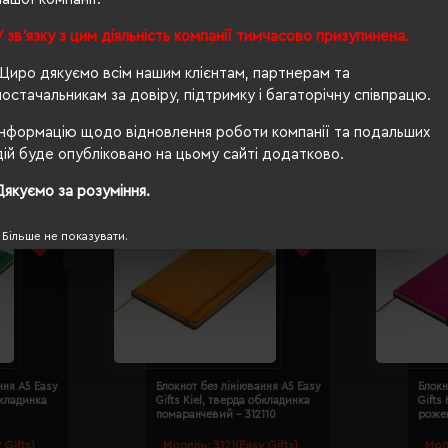
тверда
У зв'язку з цим діяльність компанії тимчасово призупинена.
Щиро дякуємо всім нашим клієнтам, партнерам та
постачальникам за довіру, підтримку і багаторічну співпрацю.
Інформацію щодо відновлення роботи компанії та подальших
дій буде опубліковано на цьому сайті додатково.
Дякуємо за розуміння.
Більше не показувати.
ння A5 Easy
Блокнот без лініювання A5 Easy
Блокн
бкладинка
Gifts Kiel, тверда обкладинка
Gifts
помаранчевий - 312110
рожев
 Gifts)
Модель:
3121(Easy Gifts)
Мод