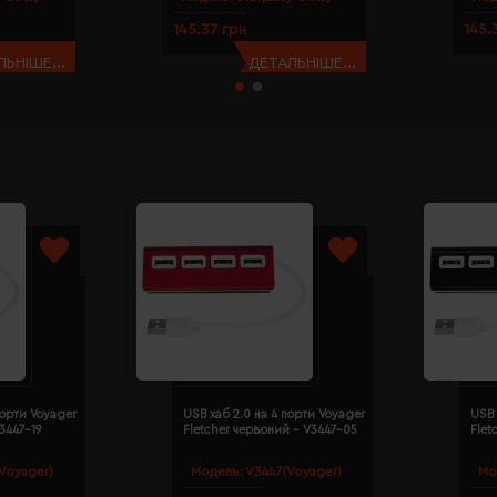
145.37 грн
145.
ЬНІШЕ...
ДЕТАЛЬНІШЕ...
порти Voyager
USB хаб 2.0 на 4 порти Voyager
USB 
V3447-19
Fletcher червоний - V3447-05
Flet
Voyager)
Модель:
V3447(Voyager)
Мо