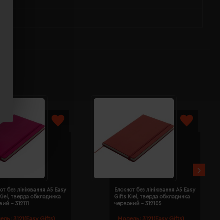
от без лініювання A5 Easy
Блокнот без лініювання A5 Easy
 Kiel, тверда обкладинка
Gifts Kiel, тверда обкладинка
ий - 312111
червоний - 312105
ель:
3121(Easy Gifts)
Модель:
3121(Easy Gifts)