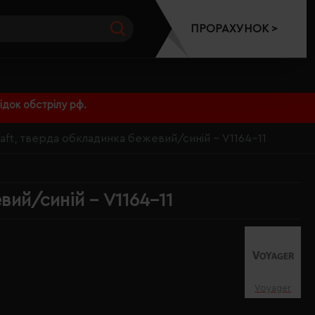
ПРОРАХУНОК >
док обстрілу рф.
raft, тверда обкладинка бежевий/синій - V1164-11
вий/синій - V1164-11
Voyager