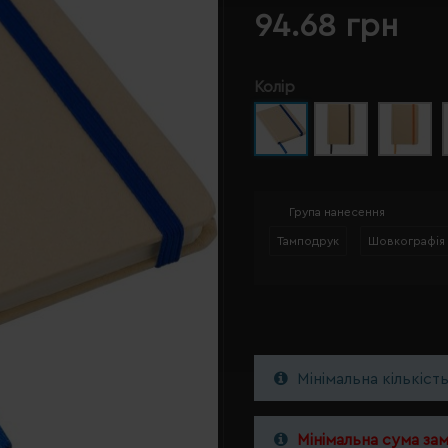
94.68 грн
Колір
Група нанесення
Тамподрук
Шовкографія
Мінімальна кількіст
Мінімальна сума за