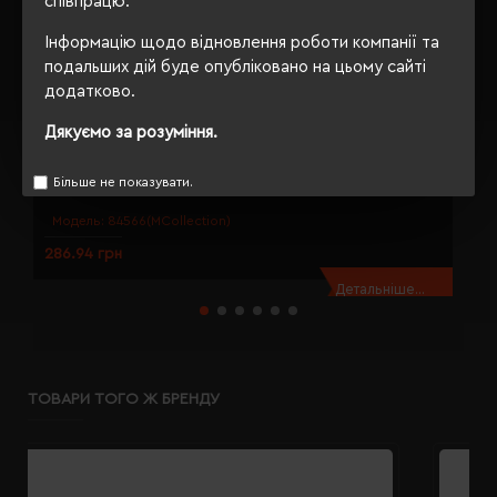
співпрацю.
Інформацію щодо відновлення роботи компанії та
подальших дій буде опубліковано на цьому сайті
додатково.
Дякуємо за розуміння.
Аромасвічка Macma в склі коричневий - 8456601
А
Більше не показувати.
Модель:
84566(MCollection)
286.94 грн
1
Детальніше...
ТОВАРИ ТОГО Ж БРЕНДУ