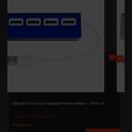
USB хаб 2.0 на 4 порти Voyager Fletcher кобальт - V3447-04
U
Модель:
V3447(Voyager)
354.85 грн
3