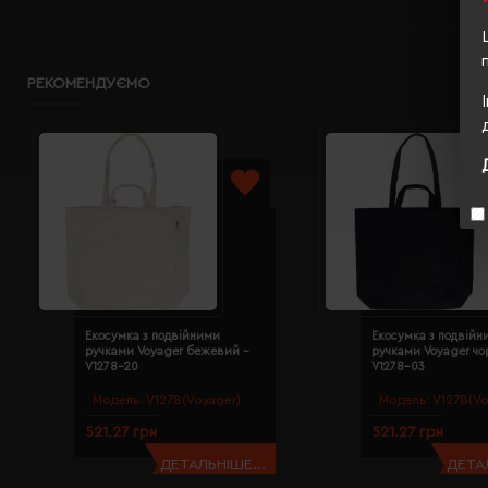
РЕКОМЕНДУЄМО
Екосумка з подвійними
Екосумка з подвійн
ручками Voyager бежевий -
ручками Voyager чо
V1278-20
V1278-03
Модель:
V1278(Voyager)
Модель:
V1278(Vo
521.27 грн
521.27 грн
ДЕТАЛЬНІШЕ...
ДЕТАЛ