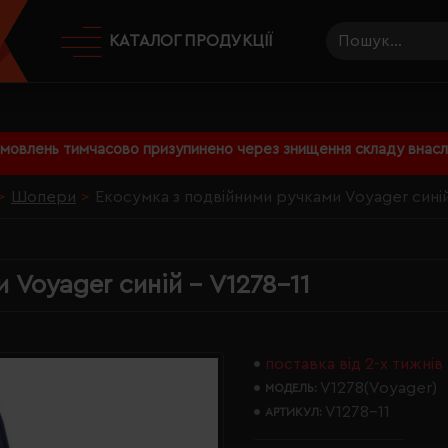
КАТАЛОГ ПРОДУКЦІЇ
амовлень тимчасово призупинено через знищення складу внаслі
Шопери
Екосумка з подвійними ручками Voyager синій
 Voyager синій - V1278-11
поставка від 2-х тижнів
V1278(Voyager)
МОДЕЛЬ:
V1278-11
АРТИКУЛ: