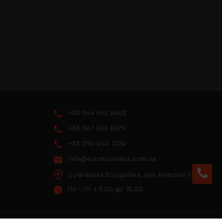
+38 044 492 8603
+38 067 406 8679
+38 050 040 1324
info@eurobusiness.com.ua
Софіївська Борщагівка, вул. Київська 97
Пн - Пт з 9.00 до 18.00