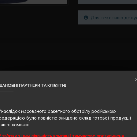
Для текстилю допус
 42 см
ШАНОВНІ ПАРТНЕРИ ТА КЛІЄНТИ!
поліестер, перероблена бавовна
Унаслідок масованого ракетного обстрілу російською
м, 25 х 25 см
федерацією було повністю знищено склад готової продукції
ткі ручки і одна довга, бічна кишеня на блискавці
нашої компанії.
У зв'язку з цим діяльність компанії тимчасово призупинена.