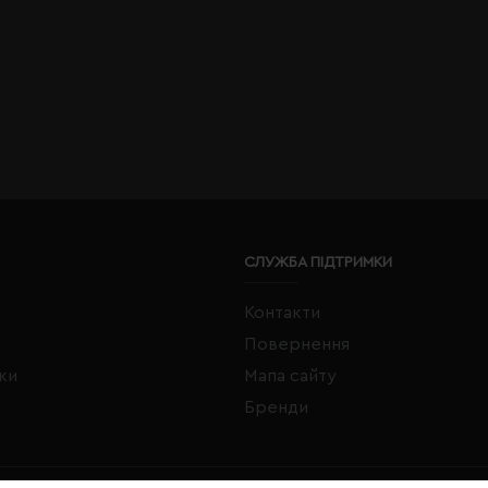
СЛУЖБА ПІДТРИМКИ
Контакти
Повернення
жки
Мапа сайту
Бренди