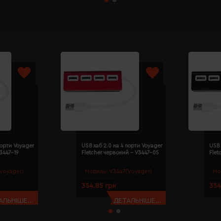
порти Voyager
USB хаб 2.0 на 4 порти Voyager
USB 
V3447-19
Fletcher червоний - V3447-05
Flet
Voyager)
Модель:
V3447(Voyager)
Мо
354.85 грн
354
АЛЬНІШЕ...
ДЕТАЛЬНІШЕ...