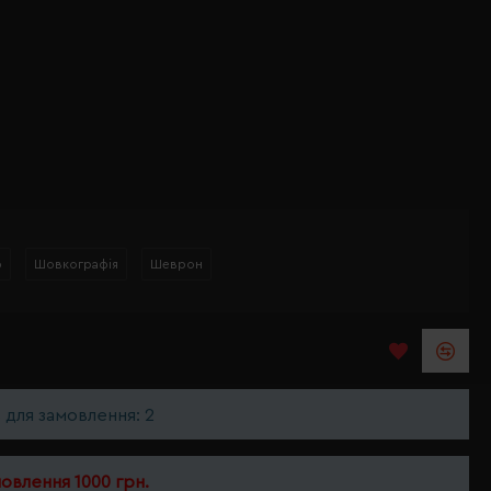
р
Шовкографія
Шеврон
ь для замовлення: 2
мовлення 1000 грн.