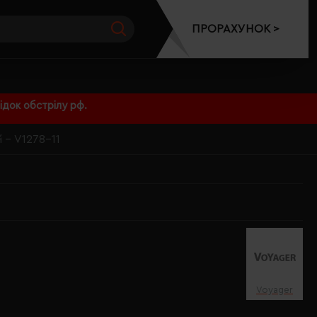
ПРОРАХУНОК >
док обстрілу рф.
 - V1278-11
Voyager