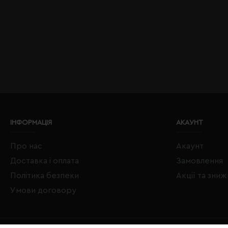
ІНФОРМАЦІЯ
АКАУНТ
Про нас
Акаунт
Доставка і оплата
Замовлення
Політика безпеки
Акції та зни
Умови договору