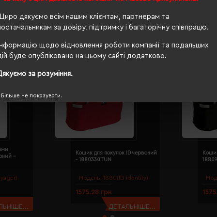
Щиро дякуємо всім нашим клієнтам, партнерам та
постачальникам за довіру, підтримку і багаторічну співпрацю.
Інформацію щодо відновлення роботи компанії та подальших
дій буде опубліковано на цьому сайті додатково.
Дякуємо за розуміння.
Більше не показувати.
ими
Кошик для покупок ID червоний
Кошик
рний -
- 1880330TUN
1880
yager)
Модель:
1880(ID identity)
Мод
1575.28 грн
1575
ЬНІШЕ...
ДЕТАЛЬНІШЕ...