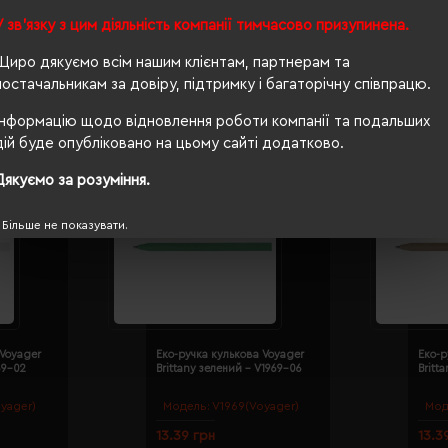
У зв'язку з цим діяльність компанії тимчасово призупинена.
Щиро дякуємо всім нашим клієнтам, партнерам та
постачальникам за довіру, підтримку і багаторічну співпрацю.
Інформацію щодо відновлення роботи компанії та подальших
дій буде опубліковано на цьому сайті додатково.
Дякуємо за розуміння.
Більше не показувати.
 Voyager
Еко-ручка кулькова Voyager
Еко-р
69-02
Brittany зелений - V1969-06
Britt
yager)
Модель:
V1969(Voyager)
Мод
13.39 грн
13.3