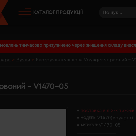
КАТАЛОГ ПРОДУКЦІЇ
амовлень тимчасово призупинено через знищення складу внаслі
вари
Ручки
Еко-ручка кулькова Voyager червоний - V
ервоний - V1470-05
поставка від 2-х тижнів
V1470(Voyager)
МОДЕЛЬ:
V1470-05
АРТИКУЛ: