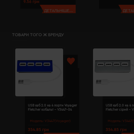
9.56 грн
ДЕТАЛЬНІШЕ...
ДЕТАЛ
ТОВАРИ ТОГО Ж БРЕНДУ
USB хаб 2.0 на 4 порти Voyager
USB хаб 2.0 на 4 
Fletcher кобальт - V3447-04
Fletcher сірий - 
Модель:
V3447(Voyager)
Модель:
V3447(
354.85 грн
354.85 грн