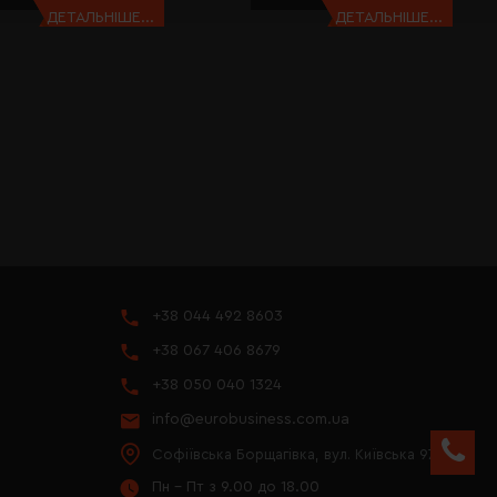
ДЕТАЛЬНІШЕ...
ДЕТАЛЬНІШЕ...
+38 044 492 8603
+38 067 406 8679
+38 050 040 1324
info@eurobusiness.com.ua
Софіївська Борщагівка, вул. Київська 97
Пн - Пт з 9.00 до 18.00