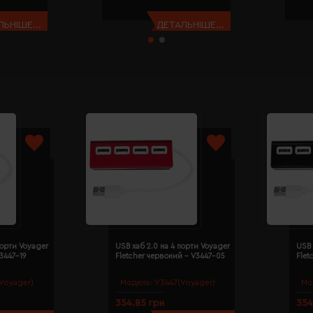
ЬНІШЕ...
ДЕТАЛЬНІШЕ...
порти Voyager
USB хаб 2.0 на 4 порти Voyager
USB 
V3447-19
Fletcher червоний - V3447-05
Flet
Voyager)
Модель:
V3447(Voyager)
Мо
354.85 грн
354