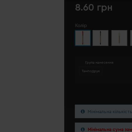
8.60 грн
Колір
Група нанесення
Тамподрук
Мінімальна кількіст
Мінімальна сума за