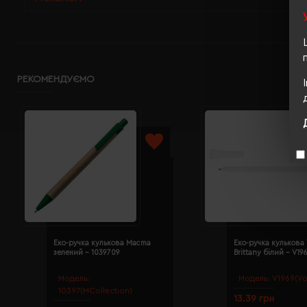
РЕКОМЕНДУЄМО
Еко-ручка кулькова Macma
Еко-ручка кулькова
зелений - 1039709
Brittany білий - V19
Модель:
Модель:
V1969(Vo
10397(MCollection)
13.39 грн