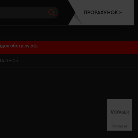
ПРОРАХУНОК >
док обстрілу рф.
1470-05
Voyager