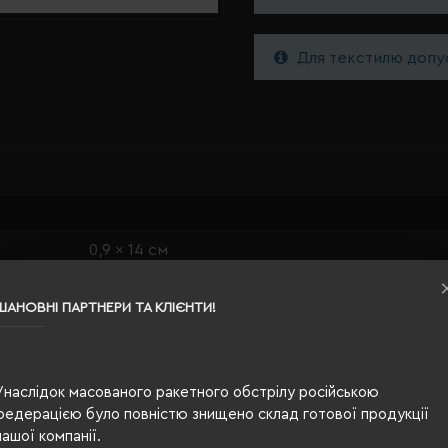
Для текстилю допус
0,9 x 14 см
червоний
ШАНОВНІ ПАРТНЕРИ ТА КЛІЄНТИ!
0.007
перероблений картон
Унаслідок масованого ракетного обстрілу російською
екологічний
федерацією було повністю знищено склад готової продукції
нашої компанії.
кнопковий