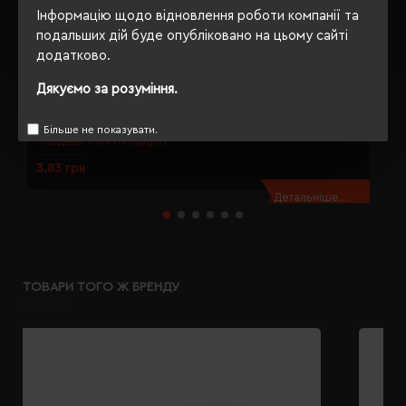
Інформацію щодо відновлення роботи компанії та
подальших дій буде опубліковано на цьому сайті
додатково.
Дякуємо за розуміння.
Міні-олівець з гумкою Voyager Firo натуральний - V7699-00
О
Більше не показувати.
Модель:
V7699(Voyager)
3.83 грн
4
Детальніше...
ТОВАРИ ТОГО Ж БРЕНДУ