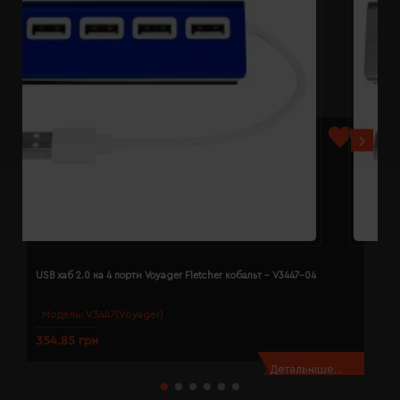
USB хаб 2.0 на 4 порти Voyager Fletcher кобальт - V3447-04
U
Модель:
V3447(Voyager)
354.85 грн
3
Детальніше...