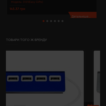
Модель:
3121(Easy Gifts)
145.37 грн
1
Детальніше...
ТОВАРИ ТОГО Ж БРЕНДУ