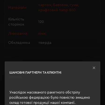
картон, бавовна, гума,
Матеріали
крафтовий папір 600
Кількість
120
сторінок
Лініювання
лінія
Обкладинка
тверда
ОПИС
ШАНОВНІ ПАРТНЕРИ ТА КЛІЄНТИ!
ВІДГУКИ
Унаслідок масованого ракетного обстрілу
російською федерацією було повністю знищено
РЕКОМЕНДУЄМО
склад готової продукції нашої компанії.