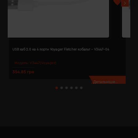
USB хаб 2.0 на 4 порти Voyager Fletcher кобальт - V3447-04
U
Модель:
V3447(Voyager)
354.85 грн
3
Детальніше...