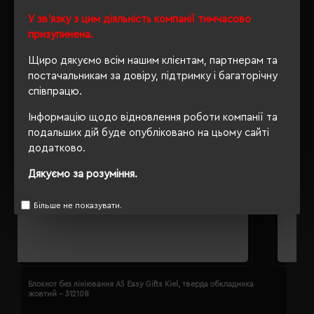
У зв'язку з цим діяльність компанії тимчасово
призупинена.
Щиро дякуємо всім нашим клієнтам, партнерам та
постачальникам за довіру, підтримку і багаторічну
співпрацю.
Інформацію щодо відновлення роботи компанії та
подальших дій буде опубліковано на цьому сайті
додатково.
Дякуємо за розуміння.
Більше не показувати.
Блокнот без лініювання A5 Easy Gifts Kiel, тверда обкладинка
Б
жовтий - 312108
з