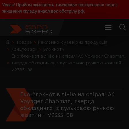
Увага! Прийом замовлень тимчасово призупинено через
знищення складу внаслідок обстрілу рф.
Товари
Рекламно-сувенірна продукція
Канцтовари
Блокноти
Еко-блокнот в лінію на спіралі А6 Voyager Chapman,
тверда обкладинка, з кульковою ручкою жовтий -
V2335-08
Еко-блокнот в лінію на спіралі А6
Voyager Chapman, тверда
обкладинка, з кульковою ручкою
жовтий - V2335-08