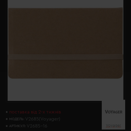
поставка від 2-х тижнів
V2685(Voyager)
МОДЕЛЬ:
Voyager
V2685-16
АРТИКУЛ: