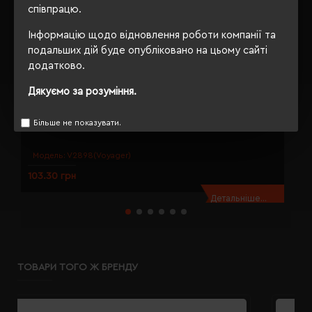
співпрацю.
Інформацію щодо відновлення роботи компанії та
подальших дій буде опубліковано на цьому сайті
додатково.
Дякуємо за розуміння.
Більше не показувати.
Еко-набір стікерів Voyager з ручкою коричневий - V2898-16
Е
Модель:
V2898(Voyager)
103.30 грн
4
Детальніше...
ТОВАРИ ТОГО Ж БРЕНДУ