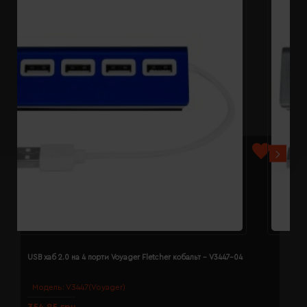
USB хаб 2.0 на 4 порти Voyager Fletcher кобальт - V3447-04
U
Модель:
V3447(Voyager)