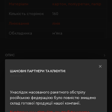
Матеріали
картон, поліуретан, папір
Кількість сторінок
160
Лініювання
лінія
Обкладинка
м'яка
ОПИС
ВІДГУКИ
ШАНОВНІ ПАРТНЕРИ ТА КЛІЄНТИ!
Унаслідок масованого ракетного обстрілу
РЕКОМЕНДУЄМО
російською федерацією було повністю знищено
склад готової продукції нашої компанії.