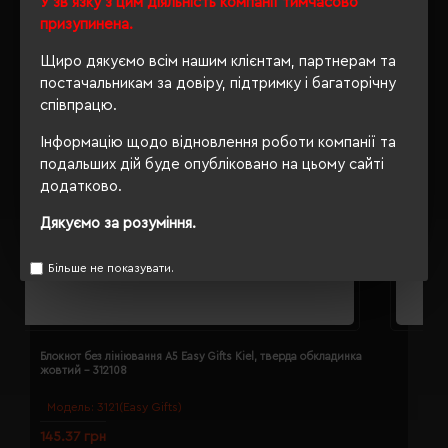
У зв'язку з цим діяльність компанії тимчасово
призупинена.
Щиро дякуємо всім нашим клієнтам, партнерам та
постачальникам за довіру, підтримку і багаторічну
співпрацю.
Інформацію щодо відновлення роботи компанії та
подальших дій буде опубліковано на цьому сайті
додатково.
Дякуємо за розуміння.
Більше не показувати.
Блокнот без лініювання A5 Easy Gifts Kiel, тверда обкладинка
Б
жовтий - 312108
з
Модель:
3121(Easy Gifts)
145.37 грн
1