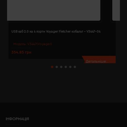
USB хаб 2.0 на 4 порти Voyager Fletcher кобальт - V3447-04
U
Модель:
V3447(Voyager)
354.85 грн
3
Детальніше...
ІНФОРМАЦІЯ