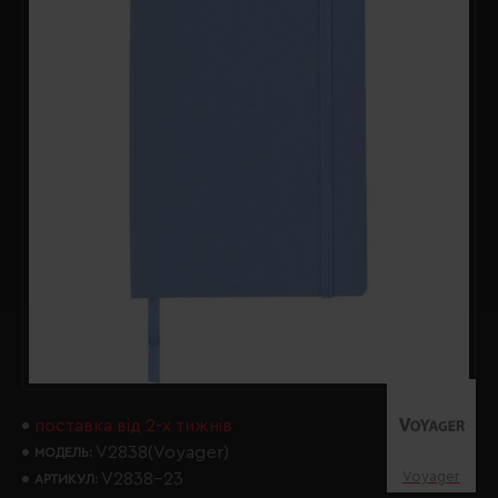
поставка від 2-х тижнів
V2838(Voyager)
МОДЕЛЬ:
Voyager
V2838-23
АРТИКУЛ: