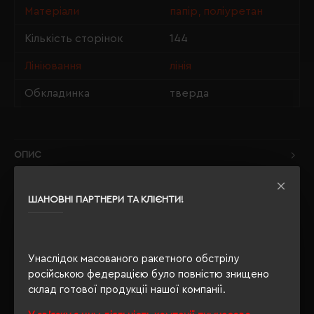
Матеріали
папір, поліуретан
Кількість сторінок
144
Лініювання
лінія
Обкладинка
тверда
ОПИС
ВІДГУКИ
ШАНОВНІ ПАРТНЕРИ ТА КЛІЄНТИ!
Унаслідок масованого ракетного обстрілу
РЕКОМЕНДУЄМО
російською федерацією було повністю знищено
склад готової продукції нашої компанії.