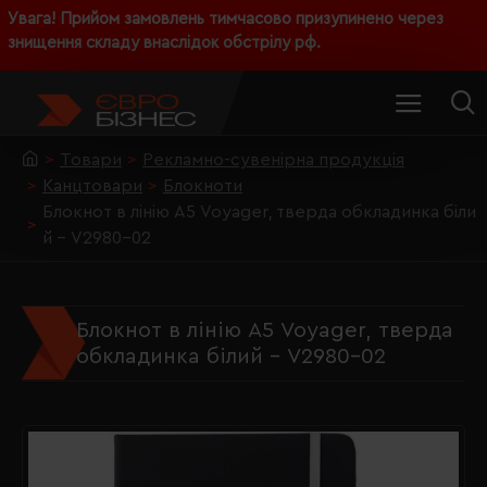
Увага! Прийом замовлень тимчасово призупинено через
знищення складу внаслідок обстрілу рф.
Товари
Рекламно-сувенірна продукція
Канцтовари
Блокноти
Блокнот в лінію А5 Voyager, тверда обкладинка біли
й - V2980-02
Блокнот в лінію А5 Voyager, тверда
обкладинка білий - V2980-02