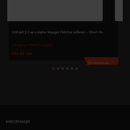
USB хаб 2.0 на 4 порти Voyager Fletcher кобальт - V3447-04
U
Модель:
V3447(Voyager)
354.85 грн
3
Детальніше...
ІНФОРМАЦІЯ