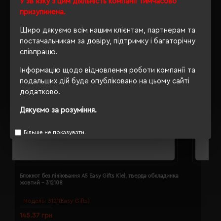
У зв'язку з цим діяльність компанії тимчасово
призупинена.
Щиро дякуємо всім нашим клієнтам, партнерам та
постачальникам за довіру, підтримку і багаторічну
співпрацю.
Інформацію щодо відновлення роботи компанії та
подальших дій буде опубліковано на цьому сайті
додатково.
Дякуємо за розуміння.
Більше не показувати.
Блокнот без лініювання A5 Easy Gifts Kiel, тверда обкладинка
Б
жовтий - 312108
з
Модель:
3121(Easy Gifts)
145.37 грн
1