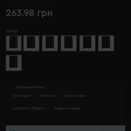
263.98 грн
Колір
Група нанесення
Тамподрук
Тиснення
Шовкографія
Цифровий УФ друк
Цифровий друк